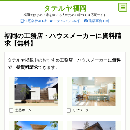
タテルヤ福岡
福岡ではじめて家を建てる人のための家づくり応援サイト
住宅会社
社
モデルハウス
件
建築事例
件
311
67
119
福岡の工務店・ハウスメーカーに資料請
求【無料】
タテルヤ掲載中のおすすめ工務店・ハウスメーカーに
無料
で一括資料請求
できます。
悠悠ホーム
リブワーク