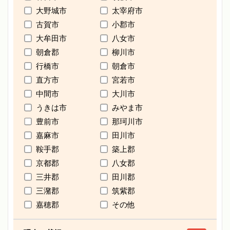
大野城市
太宰府市
古賀市
小郡市
大牟田市
八女市
朝倉郡
柳川市
行橋市
朝倉市
直方市
宮若市
中間市
大川市
うきは市
みやま市
豊前市
那珂川市
嘉麻市
田川市
鞍手郡
築上郡
京都郡
八女郡
三井郡
田川郡
三潴郡
筑紫郡
嘉穂郡
その他