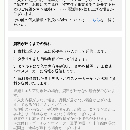
ご協力や、お願いのご連絡、注文住宅事業者をご紹介するた
めのご要望を伺う連絡(メール・電話等)を差し上げる場合が
ございます。
その他の個人情報の取扱い方針については、
こちら
をご覧く
ださい。
資料が届くまでの流れ
資料請求フォームに必要事項を入力して送信します。
タテルヤより自動返信メールが届きます。
タテルヤにて入力内容を確認し、資料を希望した工務店・
ハウスメーカーに情報を送信します。
資料を請求した各工務店・ハウスメーカーからお客様に資
料を送付いたします。
※施工エリア対象外の場合、資料が届かない場合がございま
す。
※入力内容が少ない場合、資料が届かない場合がございま
す。できるだけご入力ください。
※住所の不備など、確認事項があった際は、タテルヤまたは
各社よりご連絡させていただく場合がございます。
※資料の到着まで1〜2週間程度がかかる場合があります。
※定休日・ゴールデンウィーク・夏季休暇・年末年始休暇の
期間はご連絡が遅れる場合がございます。