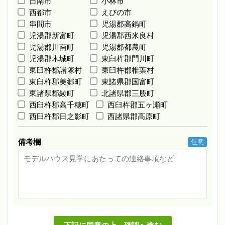
日南市
小林市
西都市
えびの市
串間市
児湯郡高鍋町
児湯郡新富町
児湯郡西米良村
児湯郡川南町
児湯郡都農町
児湯郡木城町
東臼杵郡門川町
東臼杵郡諸塚村
東臼杵郡椎葉村
東臼杵郡美郷町
東諸県郡国富町
東諸県郡綾町
北諸県郡三股町
西臼杵郡高千穂町
西臼杵郡五ヶ瀬町
西臼杵郡日之影町
西諸県郡高原町
備考欄
任意