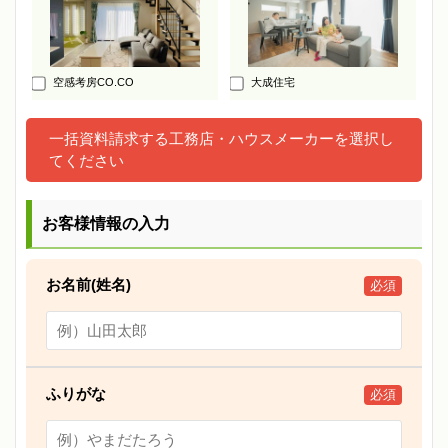
空感考房CO.CO
大成住宅
一括資料請求する工務店・ハウスメーカーを選択し
てください
お客様情報の入力
お名前(姓名)
必須
ふりがな
必須