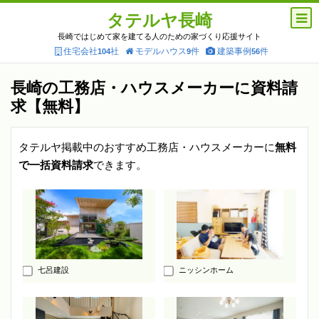
タテルヤ長崎
長崎ではじめて家を建てる人のための家づくり応援サイト
住宅会社
社
モデルハウス
件
建築事例
件
104
9
56
長崎の工務店・ハウスメーカーに資料請
求【無料】
タテルヤ掲載中のおすすめ工務店・ハウスメーカーに
無料
で一括資料請求
できます。
七呂建設
ニッシンホーム