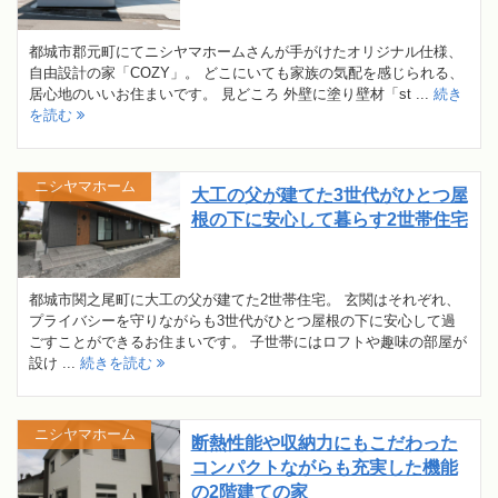
都城市郡元町にてニシヤマホームさんが手がけたオリジナル仕様、
自由設計の家「COZY」。 どこにいても家族の気配を感じられる、
居心地のいいお住まいです。 見どころ 外壁に塗り壁材「st ...
続き
を読む
ニシヤマホーム
大工の父が建てた3世代がひとつ屋
根の下に安心して暮らす2世帯住宅
都城市関之尾町に大工の父が建てた2世帯住宅。 玄関はそれぞれ、
プライバシーを守りながらも3世代がひとつ屋根の下に安心して過
ごすことができるお住まいです。 子世帯にはロフトや趣味の部屋が
設け ...
続きを読む
ニシヤマホーム
断熱性能や収納力にもこだわった
コンパクトながらも充実した機能
の2階建ての家