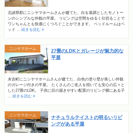
北諸県郡にニシヤマホームさんが建てた、白を基調としたモノトー
ンのシンプルな外観の平屋。 リビングは空間をゆるく仕切ることで
ワンちゃんとも快適にくつろぐことができます。 ベッドルームはベ
ッド ...
続きを読む
ニシヤマホーム
27畳のLDKとガレージが魅力的な
平屋
末吉町にニシヤマホームさんが建てた、白色の塗り壁が美しい外観
のガレージ付きの平屋。 たくさんのご友人を招いても安心の広々と
した27畳のLDK。 子供に目の届きやすい配置のリビング横にある子
...
続きを読む
ニシヤマホーム
ナチュラルテイストの明るいリビ
ングがある平屋