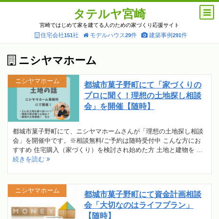
タテルヤ宮崎
宮崎ではじめて家を建てる人のための家づくり応援サイト
住宅会社
社
モデルハウス
件
建築事例
件
151
29
291
ニシヤマホーム
ニシヤマホーム
都城市菓子野町にて「家づくりの
プロに聞く！理想の土地探し相談
会」を開催【随時】
都城市菓子野町にて、ニシヤマホームさんが「理想の土地探し相談
会」を開催中です。※相談無料/ご予約は随時受付中 こんな方にお
すすめ 住宅購入（家づくり）を検討され始めた方 土地と建物を ...
続きを読む
ニシヤマホーム
都城市菓子野町にて資金計画相談
会「大切なのはライフプラン」
【随時】