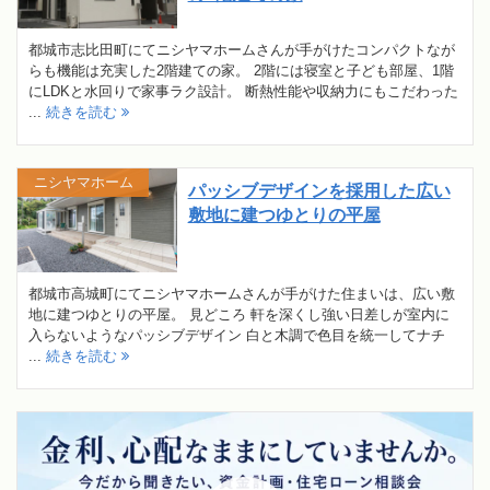
都城市志比田町にてニシヤマホームさんが手がけたコンパクトなが
らも機能は充実した2階建ての家。 2階には寝室と子ども部屋、1階
にLDKと水回りで家事ラク設計。 断熱性能や収納力にもこだわった
...
続きを読む
ニシヤマホーム
パッシブデザインを採用した広い
敷地に建つゆとりの平屋
都城市高城町にてニシヤマホームさんが手がけた住まいは、広い敷
地に建つゆとりの平屋。 見どころ 軒を深くし強い日差しが室内に
入らないようなパッシブデザイン 白と木調で色目を統一してナチ
...
続きを読む