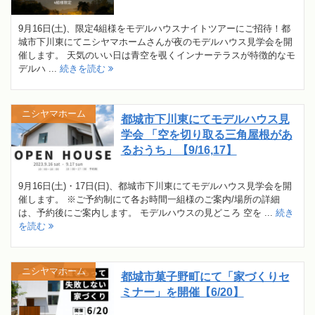
9月16日(土)、限定4組様をモデルハウスナイトツアーにご招待！都
城市下川東にてニシヤマホームさんが夜のモデルハウス見学会を開
催します。 天気のいい日は青空を覗くインナーテラスが特徴的なモ
デルハ ...
続きを読む
ニシヤマホーム
都城市下川東にてモデルハウス見
学会 「空を切り取る三角屋根があ
るおうち」【9/16,17】
9月16日(土)・17日(日)、都城市下川東にてモデルハウス見学会を開
催します。 ※ご予約制にて各お時間一組様のご案内/場所の詳細
は、予約後にご案内します。 モデルハウスの見どころ 空を ...
続き
を読む
ニシヤマホーム
都城市菓子野町にて「家づくりセ
ミナー」を開催【6/20】