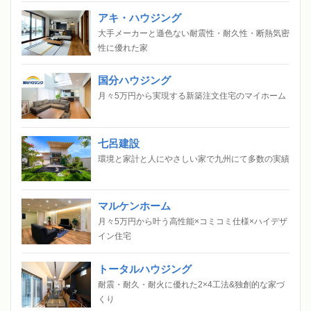
アキ・ハウジング
大手メーカーと遜色ない耐震性・耐久性・断熱気密
性に優れた家
国分ハウジング
月々5万円から実現する新築注文住宅のマイホーム
七呂建設
環境と家計と人にやさしい家で九州にて多数の実績
マルケンホーム
月々5万円から叶う高性能×コミコミ仕様×ハイデザ
イン住宅
トータルハウジング
耐震・耐久・耐火に優れた2×4工法&独創的な家づ
くり