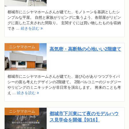
都城市にニシヤマホームさんが建てた、モノトーンを基調としたシ
ンプルな平屋。 自然と家族がリビングに集うよう、各部屋がリビン
グに面した工夫された間取り。 玄関すぐには買い物したものを収納
でき ...
続きを読む
ニシヤマホーム
高気密・高断熱の心地いい2階建て
都城市にニシヤマホームさんが建てた、遊び心がありつつプライバ
シーの面も考えたデザインの2階建て。 2階バルコニーのジャグジー
やリビングのミニキッチンが非日常を演出します。 将来のことも考
え ...
続きを読む
ニシヤマホーム
都城市下川東にて夜のモデルハウ
ス見学会を開催【9/16】