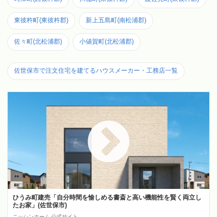
東彼杵町(東彼杵郡)
新上五島町(南松浦郡)
佐々町(北松浦郡)
小値賀町(北松浦郡)
佐世保市で注文住宅を建てるハウスメーカー・工務店一覧
ひうみ町建売「自分時間を愉しめる書斎と高い機能性を賢く両立し
たお家」(佐世保市)
ニッシンホーム 公式サイト