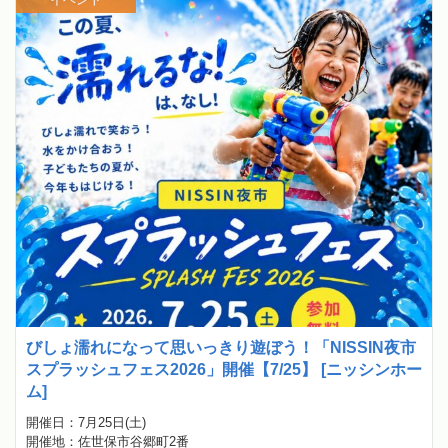
びしょ濡れになって思いっきり遊ぼう！「NISSIN夜市
スプラッシュフェス2026」開催【7/25】 [ニッシンホー
ム]
開催日：7月25日(土)
開催地：佐世保市谷郷町2番