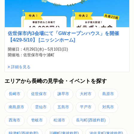
佐世保市内3会場にて「GWオープンハウス」を開催
【4/29-5/10】 [ニッシンホーム]
開催日：4月29日(水)～5月10日(日)
開催地：佐世保市母ケ浦町
詳細を見る
エリアから長崎の見学会・イベントを探す
長崎市
佐世保市
諫早市
大村市
島原市
南島原市
雲仙市
五島市
平戸市
対馬市
西海市
壱岐市
松浦市
長与町(西彼杵郡)
時津町(西彼杵郡)
川棚町(東彼杵郡)
波佐見町(東彼杵郡)