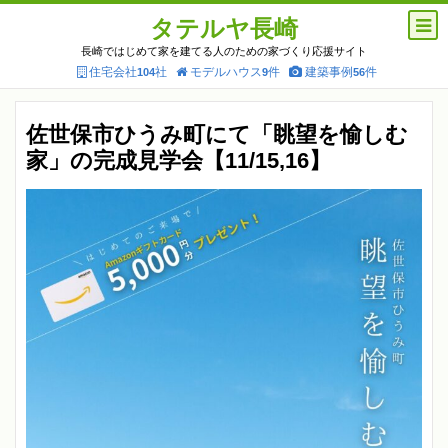
タテルヤ長崎
長崎ではじめて家を建てる人のための家づくり応援サイト
住宅会社
社
モデルハウス
件
建築事例
件
104
9
56
佐世保市ひうみ町にて「眺望を愉しむ
家」の完成見学会【11/15,16】