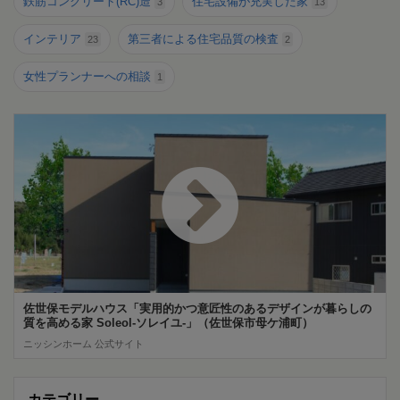
鉄筋コンクリート(RC)造
住宅設備が充実した家
3
13
インテリア
第三者による住宅品質の検査
23
2
女性プランナーへの相談
1
佐世保モデルハウス「実用的かつ意匠性のあるデザインが暮らしの
質を高める家 Soleol‐ソレイユ‐」（佐世保市母ケ浦町）
ニッシンホーム 公式サイト
カテゴリー