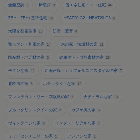
全館空調
床暖房
省エネ住宅・エコ住宅
3
3
46
ZEH・ZEH+基準住宅
HEAT20 G2・HEAT20 G3
30
4
太陽光発電住宅
防音・遮音
13
4
和モダン・和風の家
木の家・無垢材の家
14
21
国産材・地元材の家
健康住宅・自然素材の家
3
28
モダンな家
西海岸風・カリフォルニアスタイルの家
44
7
北欧風の家
ホテルライクな家
6
12
フレンチカントリー・南欧風の家
ナチュラルな家
7
13
ブルックリンスタイルの家
カフェ風の家
2
5
ヴィンテージな家
インダストリアルな家
2
1
ミッドセンチュリーの家
アジアンな家
1
1