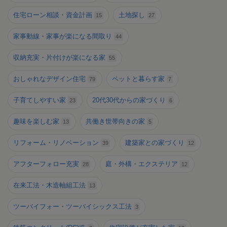
住宅ローン相談・資金計画
土地探し
15
27
家事動線・家事が楽になる間取り
44
収納充実・片付けが楽になる家
55
おしゃれなデザイン住宅
ペットと暮らす家
79
7
子育てしやすい家
20代30代からの家づくり
23
6
趣味を楽しむ家
共働き世帯向きの家
13
5
リフォーム・リノベーション
建築家との家づくり
39
12
アフターフォロー充実
庭・外構・エクステリア
28
12
在来工法・木造軸組工法
13
ツーバイフォー・ツーバイシックス工法
3