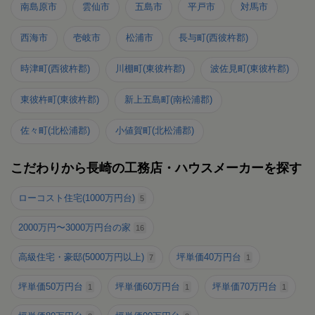
南島原市
雲仙市
五島市
平戸市
対馬市
西海市
壱岐市
松浦市
長与町(西彼杵郡)
時津町(西彼杵郡)
川棚町(東彼杵郡)
波佐見町(東彼杵郡)
東彼杵町(東彼杵郡)
新上五島町(南松浦郡)
佐々町(北松浦郡)
小値賀町(北松浦郡)
こだわりから長崎の工務店・ハウスメーカーを探す
ローコスト住宅(1000万円台)
5
2000万円〜3000万円台の家
16
高級住宅・豪邸(5000万円以上)
坪単価40万円台
7
1
坪単価50万円台
坪単価60万円台
坪単価70万円台
1
1
1