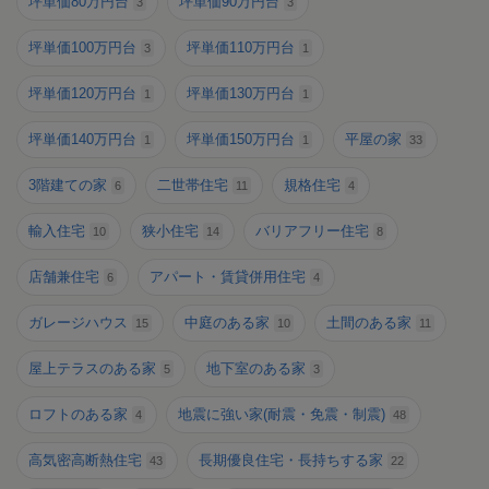
坪単価80万円台
坪単価90万円台
3
3
坪単価100万円台
坪単価110万円台
3
1
坪単価120万円台
坪単価130万円台
1
1
坪単価140万円台
坪単価150万円台
平屋の家
1
1
33
3階建ての家
二世帯住宅
規格住宅
6
11
4
輸入住宅
狭小住宅
バリアフリー住宅
10
14
8
店舗兼住宅
アパート・賃貸併用住宅
6
4
ガレージハウス
中庭のある家
土間のある家
15
10
11
屋上テラスのある家
地下室のある家
5
3
ロフトのある家
地震に強い家(耐震・免震・制震)
4
48
高気密高断熱住宅
長期優良住宅・長持ちする家
43
22