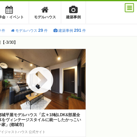
学会・イベント
モデルハウス
建築事例
0
29
291
件
モデルハウス
件
建築事例
件
3/30】
都城平屋モデルハウス「広々18帖LDK&部屋全
体をヴィンテージスタイルに統一したかっこい
い家」(都城市)
デイジャストハウス 公式サイト