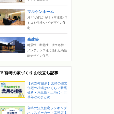
マルケンホーム
月々5万円から叶う高性能×コ
ミコミ仕様×ハイデザイン住
宅
森建築
耐震性・断熱性・省エネ性・
メンテナンス性に優れた高性
能デザイン住宅
宮崎の家づくり お役立ち記事
【2026年最新】宮崎の注文
住宅の相場はいくら？新築
価格・坪単価・土地代・世
帯年収のまとめ
宮崎の注文住宅ランキング
ハウスメーカー・工務店 1