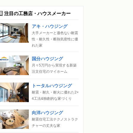
注目の工務店・ハウスメーカー
アキ・ハウジング
大手メーカーと遜色ない耐震
性・耐久性・断熱気密性に優
れた家
国分ハウジング
月々5万円から実現する新築
注文住宅のマイホーム
トータルハウジング
耐震・耐久・耐火に優れた2×
4工法&独創的な家づくり
向洋ハウジング
耐震住宅工法テクノストラク
チャーの丈夫な家