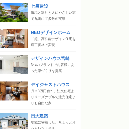
七呂建設
環境と家計と人にやさしい家
で九州にて多数の実績
NEOデザインホーム
「超」高性能デザイン住宅を
適正価格で実現
デザインハウス宮崎
3つのブランドでお客様にあ
った家づくりを提案
デイジャストハウス
月々3万円台〜、注文住宅よ
りリーズナブルで建売住宅よ
りも自由な家
日大建築
地域に密着した、ちょっとオ
シャレな工務店