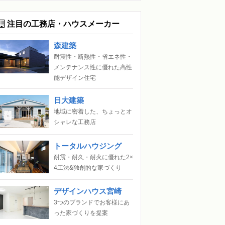
注目の工務店・ハウスメーカー
森建築
耐震性・断熱性・省エネ性・
メンテナンス性に優れた高性
能デザイン住宅
日大建築
地域に密着した、ちょっとオ
シャレな工務店
トータルハウジング
耐震・耐久・耐火に優れた2×
4工法&独創的な家づくり
デザインハウス宮崎
3つのブランドでお客様にあ
った家づくりを提案