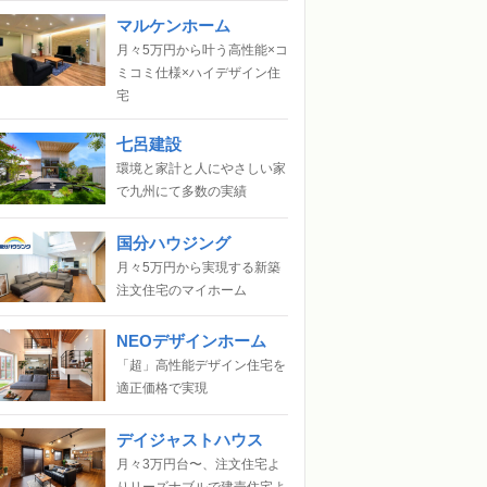
マルケンホーム
月々5万円から叶う高性能×コ
ミコミ仕様×ハイデザイン住
宅
七呂建設
環境と家計と人にやさしい家
で九州にて多数の実績
国分ハウジング
月々5万円から実現する新築
注文住宅のマイホーム
NEOデザインホーム
「超」高性能デザイン住宅を
適正価格で実現
デイジャストハウス
月々3万円台〜、注文住宅よ
りリーズナブルで建売住宅よ