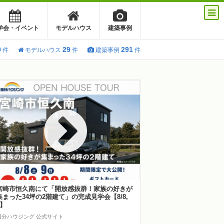
学会・イベント
モデルハウス
建築事例
9
29
291
件
モデルハウス
件
建築事例
件
宮崎市恒久南にて「開放感抜群！家族の好きが
集まった34坪の2階建て」の完成見学会【8/8,
9】
国分ハウジング 公式サイト