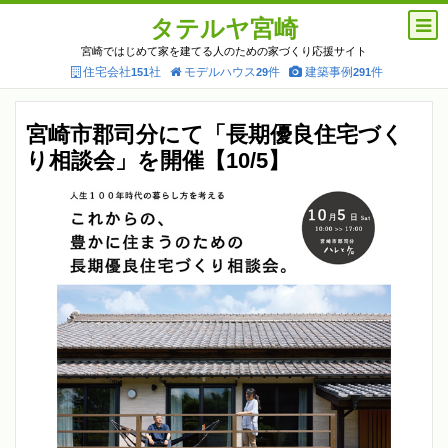
タテルヤ宮崎
宮崎ではじめて家を建てる人のための家づくり応援サイト
住宅会社
社
モデルハウス
件
建築事例
件
151
29
291
宮崎市郡司分にて「長期優良住宅づく
り相談会」を開催【10/5】