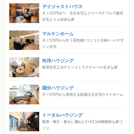
デイジャストハウス
月々3万円台〜、注文住宅よりリーズナブルで建売
住宅よりも自由な家
マルケンホーム
月々5万円から叶う高性能×コミコミ仕様×ハイデザ
イン住宅
向洋ハウジング
耐震住宅工法テクノストラクチャーの丈夫な家
国分ハウジング
月々5万円から実現する新築注文住宅のマイホーム
トータルハウジング
耐震・耐久・耐火に優れた2×4工法&独創的な家づ
くり