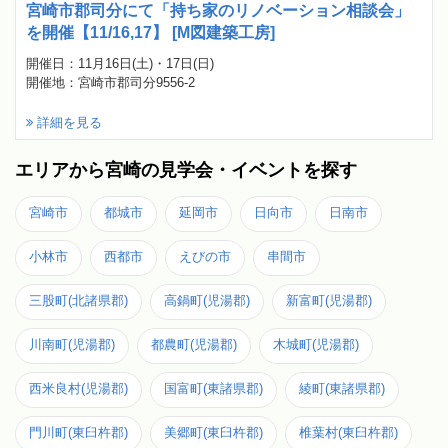
宮崎市郡司分にて「持ち家のリノベーション相談会」
を開催【11/16,17】 [M図建築工房]
開催日：11月16日(土)・17日(日)
開催地：宮崎市郡司分9556-2
詳細を見る
エリアから宮崎の見学会・イベントを探す
宮崎市
都城市
延岡市
日向市
日南市
小林市
西都市
えびの市
串間市
三股町(北諸県郡)
高鍋町(児湯郡)
新富町(児湯郡)
川南町(児湯郡)
都農町(児湯郡)
木城町(児湯郡)
西米良村(児湯郡)
国富町(東諸県郡)
綾町(東諸県郡)
門川町(東臼杵郡)
美郷町(東臼杵郡)
椎葉村(東臼杵郡)