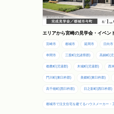
エリアから宮崎の見学会・イベン
宮崎市
都城市
延岡市
日向市
串間市
三股町(北諸県郡)
高鍋町(児
都農町(児湯郡)
木城町(児湯郡)
西米
門川町(東臼杵郡)
美郷町(東臼杵郡)
高千穂町(西臼杵郡)
日之影町(西臼杵郡)
都城市で注文住宅を建てるハウスメーカー・