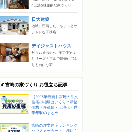
4工法&独創的な家づくり
日大建築
地域に密着した、ちょっとオ
シャレな工務店
デイジャストハウス
月々3万円台〜、注文住宅よ
りリーズナブルで建売住宅よ
りも自由な家
宮崎の家づくり お役立ち記事
【2026年最新】宮崎の注文
住宅の相場はいくら？新築
価格・坪単価・土地代・世
帯年収のまとめ
宮崎の注文住宅ランキング
ハウスメーカー・工務店 1