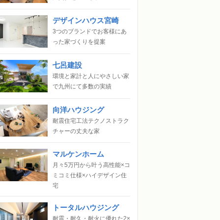
デザインハウス宮崎
3つのブランドでお客様にあ
った家づくりを提案
七呂建設
環境と家計と人にやさしい家
で九州にて多数の実績
向洋ハウジング
耐震住宅工法テクノストラク
チャーの丈夫な家
マルケンホーム
月々5万円から叶う高性能×コ
ミコミ仕様×ハイデザイン住
宅
トータルハウジング
耐震・耐久・耐火に優れた2×