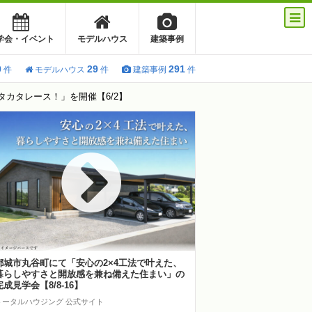
学会・イベント
モデルハウス
建築事例
0
29
291
件
モデルハウス
件
建築事例
件
カタレース！」を開催【6/2】
都城市丸谷町にて「安心の2×4工法で叶えた、
暮らしやすさと開放感を兼ね備えた住まい」の
完成見学会【8/8-16】
トータルハウジング 公式サイト