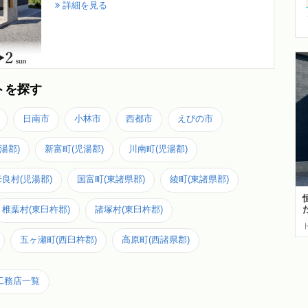
詳細を見る
トを探す
日南市
小林市
西都市
えびの市
湯郡)
新富町(児湯郡)
川南町(児湯郡)
良村(児湯郡)
国富町(東諸県郡)
綾町(東諸県郡)
椎葉村(東臼杵郡)
諸塚村(東臼杵郡)
五ヶ瀬町(西臼杵郡)
高原町(西諸県郡)
工務店一覧