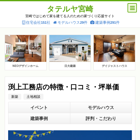
タテルヤ宮崎
宮崎ではじめて家を建てる人のための家づくり応援サイト
住宅会社
社
モデルハウス
件
建築事例
件
151
29
291
NEOデザインホーム
日大建築
デイジャストハウス
渕上工務店の特徴・口コミ・坪単価
新築
土地相談
イベント
モデルハウス
建築事例
評判・こだわり