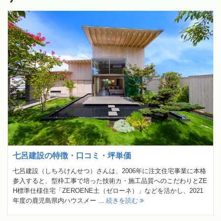
七呂建設の特徴・口コミ・坪単価
七呂建設（しちろけんせつ）さんは、2006年に注文住宅事業に本格
参入すると、型枠工事で培った技術カ・施工品質へのこだわりとZE
H標準仕様住宅「ZEROENE土（ゼローネ）」などを活かし、2021
年度の鹿児島県内ハウスメー ...
続きを読む