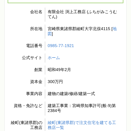
会社名
有限会社 渕上工務店 (ふちがみこうむ
てん)
所在地
宮崎県東諸県郡綾町大字北俣4115 [
地
図
]
電話番号
0985-77-1921
公式サイト
ホーム
創業
昭和49年2月
資本金
300万円
事業内容
建物の建築/修繕/建築一式
資格・免許など
建築工事業：宮崎県知事許可(般-9)第
2384号
綾町(東諸県郡)の
綾町(東諸県郡)で注文住宅を建てる工
工務店
務店一覧