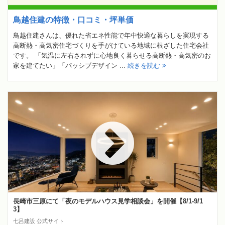
鳥越住建の特徴・口コミ・坪単価
鳥越住建さんは、優れた省エネ性能で年中快適な暮らしを実現する
高断熱・高気密住宅づくりを手がけている地域に根ざした住宅会社
です。 「気温に左右されずに心地良く暮らせる高断熱・高気密のお
家を建てたい」「パッシブデザイン ...
続きを読む
長崎市三原にて「夜のモデルハウス見学相談会」を開催【8/1-9/1
3】
七呂建設 公式サイト