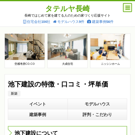
タテルヤ長崎
長崎ではじめて家を建てる人のための家づくり応援サイト
住宅会社
社
モデルハウス
件
建築事例
件
104
9
56
空感考房CO.CO
大成住宅
ニッシンホーム
池下建設の特徴・口コミ・坪単価
新築
イベント
モデルハウス
建築事例
評判・こだわり
池下建設について