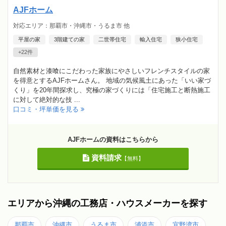
AJFホーム
対応エリア：那覇市・沖縄市・うるま市 他
平屋の家
3階建ての家
二世帯住宅
輸入住宅
狭小住宅
+22件
自然素材と漆喰にこだわった家族にやさしいフレンチスタイルの家
を得意とするAJFホームさん。 地域の気候風土にあった「いい家づ
くり」を20年間探求し、究極の家づくりには「住宅施工と断熱施工
に対して絶対的な技 ...
口コミ・坪単価を見る
AJFホームの資料はこちらから
資料請求
【無料】
エリアから沖縄の工務店・ハウスメーカーを探す
那覇市
沖縄市
うるま市
浦添市
宜野湾市