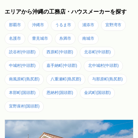
エリアから沖縄の工務店・ハウスメーカーを探す
那覇市
沖縄市
うるま市
浦添市
宜野湾市
名護市
豊見城市
糸満市
南城市
読谷村(中頭郡)
西原町(中頭郡)
北谷町(中頭郡)
中城村(中頭郡)
嘉手納町(中頭郡)
北中城村(中頭郡)
南風原町(島尻郡)
八重瀬町(島尻郡)
与那原町(島尻郡)
本部町(国頭郡)
恩納村(国頭郡)
金武町(国頭郡)
宜野座村(国頭郡)