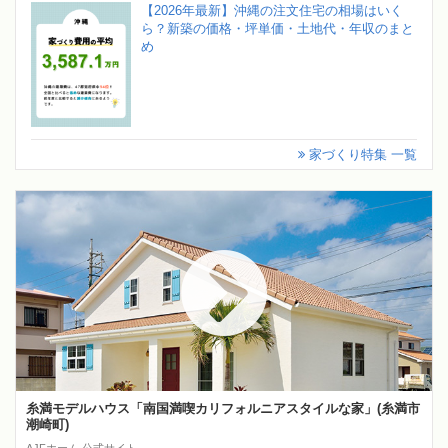
【2026年最新】沖縄の注文住宅の相場はいく
ら？新築の価格・坪単価・土地代・年収のまと
め
家づくり特集 一覧
糸満モデルハウス「南国満喫カリフォルニアスタイルな家」(糸満市
潮崎町)
AJFホーム 公式サイト