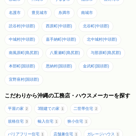
名護市
豊見城市
糸満市
南城市
読谷村(中頭郡)
西原町(中頭郡)
北谷町(中頭郡)
中城村(中頭郡)
嘉手納町(中頭郡)
北中城村(中頭郡)
南風原町(島尻郡)
八重瀬町(島尻郡)
与那原町(島尻郡)
本部町(国頭郡)
恩納村(国頭郡)
金武町(国頭郡)
宜野座村(国頭郡)
こだわりから沖縄の工務店・ハウスメーカーを探す
平屋の家
3階建ての家
二世帯住宅
2
1
2
規格住宅
輸入住宅
狭小住宅
3
1
1
バリアフリー住宅
店舗兼住宅
ガレージハウス
1
1
1