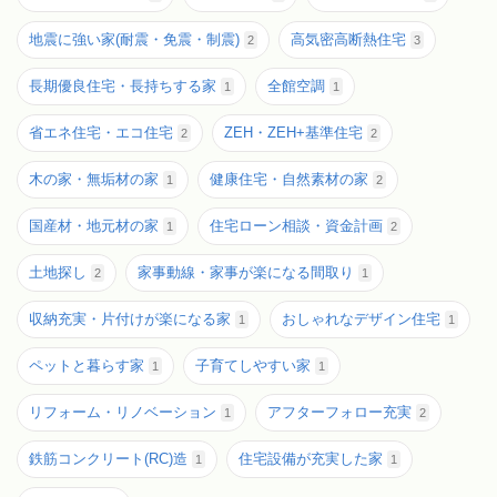
地震に強い家(耐震・免震・制震)
高気密高断熱住宅
2
3
長期優良住宅・長持ちする家
全館空調
1
1
省エネ住宅・エコ住宅
ZEH・ZEH+基準住宅
2
2
木の家・無垢材の家
健康住宅・自然素材の家
1
2
国産材・地元材の家
住宅ローン相談・資金計画
1
2
土地探し
家事動線・家事が楽になる間取り
2
1
収納充実・片付けが楽になる家
おしゃれなデザイン住宅
1
1
ペットと暮らす家
子育てしやすい家
1
1
リフォーム・リノベーション
アフターフォロー充実
1
2
鉄筋コンクリート(RC)造
住宅設備が充実した家
1
1