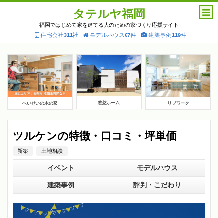
タテルヤ福岡
福岡ではじめて家を建てる人のための家づくり応援サイト
住宅会社
社
モデルハウス
件
建築事例
件
311
67
119
悠悠ホーム
へいせいの木の家
リブワーク
ツルケンの特徴・口コミ・坪単価
新築
土地相談
イベント
モデルハウス
建築事例
評判・こだわり