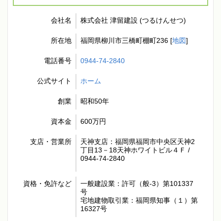
会社名
株式会社 津留建設 (つるけんせつ)
所在地
福岡県柳川市三橋町棚町236 [
地図
]
電話番号
0944-74-2840
公式サイト
ホーム
創業
昭和50年
資本金
600万円
支店・営業所
天神支店：福岡県福岡市中央区天神2
丁目13－18天神ホワイトビル４Ｆ /
0944-74-2840
資格・免許など
一般建設業：許可（般-3）第101337
号
宅地建物取引業：福岡県知事（１）第
16327号