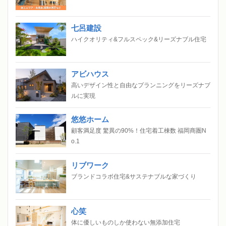
七呂建設
ハイクオリティ&フルスペック&リーズナブル住宅
アビハウス
高いデザイン性と自由なプランニングをリーズナブ
ルに実現
悠悠ホーム
顧客満足度 驚異の90%！住宅着工棟数 福岡商圏N
o.1
リブワーク
ブランドコラボ住宅&サステナブルな家づくり
心笑
体に優しいものしか使わない無添加住宅