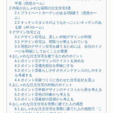
平屋（悠悠ホーム）
2
内装がおしゃれな福岡の注文住宅3選
2.1
プライベートガーデンがある2階建て（悠悠ホー
ム）
2.2
キッチンスタジオのようなかっこいいキッチンのあ
る家（AFJホーム）
3
デザイン住宅とは
3.1
デザイン住宅は、美しい外観デザインが特徴
3.2
デザイン住宅は、間取りが整えられている
3.3
理想のデザイン住宅を建てるためには、自分のイメ
ージを明確にしておくことが重要
4
おしゃれな注文住宅を建てるためのポイント
4.1
ポイント①デザインのテイストを決める
4.2
ポイント②優先順位を明確にする
4.3
ポイント③暮らしやすさやメンテナンスのしやすさ
も考慮する
4.4
ポイント④家づくりに合わせた住宅会社を選ぶ
5
おしゃれな注文住宅の外観のポイント
5.1
ポイント①外観デザインのテイストから形を考える
5.2
ポイント②色の印象から考える
5.3
ポイント③素材の質感から考える
6
おしゃれな注文住宅を実際に建てた人の感想
6.1
おしゃれな注文住宅を実際に建てた人の感想①「こ