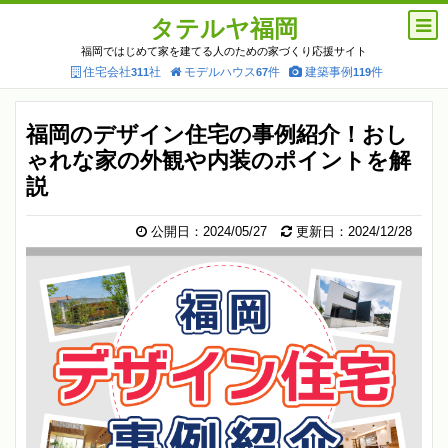
タテルヤ福岡
福岡ではじめて家を建てる人のための家づくり応援サイト
住宅会社
社
モデルハウス
件
建築事例
件
311
67
119
福岡のデザイン住宅の事例紹介！おし
ゃれな家の外観や内装のポイントを解
説
公開日：2024/05/27
更新日：2024/12/28