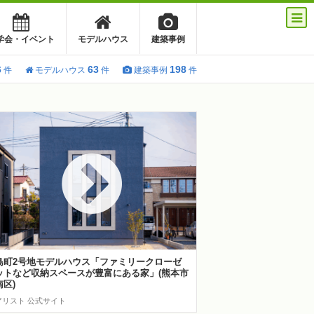
学会・イベント
モデルハウス
建築事例
6
63
198
件
モデルハウス
件
建築事例
件
島町2号地モデルハウス「ファミリークローゼ
ットなど収納スペースが豊富にある家」(熊本市
南区)
アリスト 公式サイト