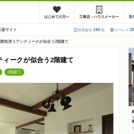
はじめての方へ
工務店・ハウスメーカー
見
応援サイト
190
3
住宅会社
社
イベント
囲気漂うアンティークが似合う2階建て
ティークが似合う2階建て
2階建て