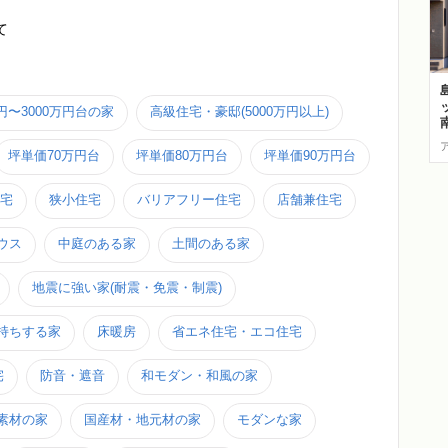
て
万円〜3000万円台の家
高級住宅・豪邸(5000万円以上)
坪単価70万円台
坪単価80万円台
坪単価90万円台
宅
狭小住宅
バリアフリー住宅
店舗兼住宅
ウス
中庭のある家
土間のある家
地震に強い家(耐震・免震・制震)
持ちする家
床暖房
省エネ住宅・エコ住宅
宅
防音・遮音
和モダン・和風の家
素材の家
国産材・地元材の家
モダンな家