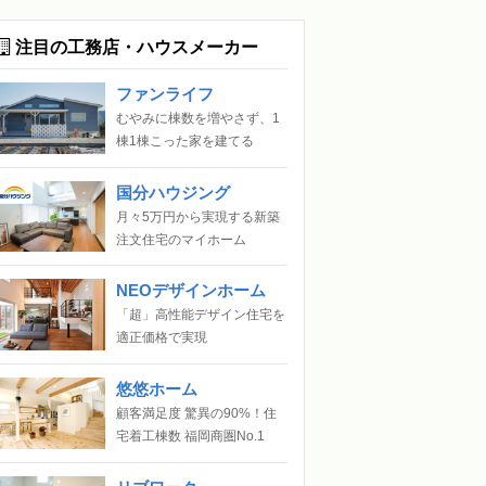
注目の工務店・ハウスメーカー
ファンライフ
むやみに棟数を増やさず、1
棟1棟こった家を建てる
国分ハウジング
月々5万円から実現する新築
注文住宅のマイホーム
NEOデザインホーム
「超」高性能デザイン住宅を
適正価格で実現
悠悠ホーム
顧客満足度 驚異の90%！住
宅着工棟数 福岡商圏No.1