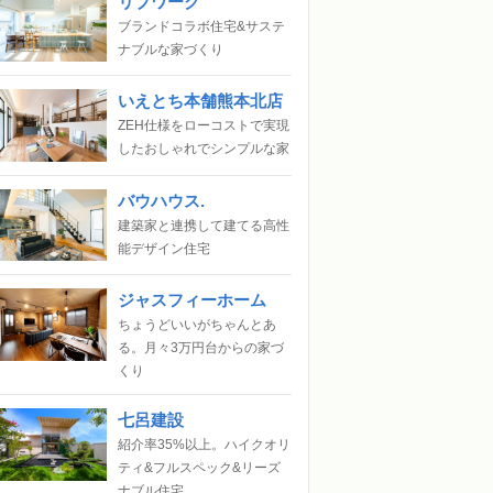
リブワーク
ブランドコラボ住宅&サステ
ナブルな家づくり
いえとち本舗熊本北店
ZEH仕様をローコストで実現
したおしゃれでシンプルな家
バウハウス.
建築家と連携して建てる高性
能デザイン住宅
ジャスフィーホーム
ちょうどいいがちゃんとあ
る。月々3万円台からの家づ
くり
七呂建設
紹介率35%以上。ハイクオリ
ティ&フルスペック&リーズ
ナブル住宅