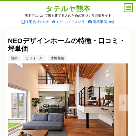
タテルヤ熊本
熊本ではじめて家を建てる人のための家づくり応援サイト
住宅会社
社
モデルハウス
件
建築事例
件
190
63
198
NEOデザインホームの特徴・口コミ・
坪単価
新築
リフォーム
土地相談