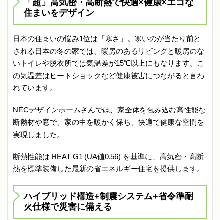
「超」高気密・高断熱で快適×健康×エコな
住まいをデザイン
日本の住まいの悩み1位は「寒さ」。寒いのが当たり前と
される日本の冬の家では、暖房のあるリビングと暖房のな
いトイレや脱衣所では気温差が15℃以上にもなります。こ
の気温差はヒートショックなど健康被害につながると言わ
れています。
NEOデザインホームさんでは、家全体を包み込む高性能な
断熱材や窓で、家の中を暖かく保ち、快適で健康な空間を
実現しました。
断熱性能は HEAT G1 (UA値0.56) を基準に、高気密・高断
熱を標準装備した最新の省エネルギー住宅を提供します。
ハイブリッド構造+制震システム+省令準耐
火仕様で災害に備える