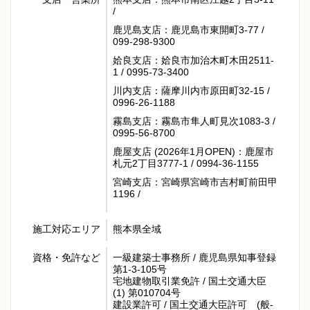
/
鹿児島支店：鹿児島市東開町3-77 /
099-298-9300
姶良支店：姶良市加治木町木田2511-
1 / 0995-73-3400
川内支店：薩摩川内市原田町32-15 /
0996-26-1188
霧島支店：霧島市隼人町見次1083-3 /
0995-56-8700
鹿屋支店 (2026年1月OPEN)：鹿屋市
札元2丁目3777-1 / 0994-36-1155
宮崎支店：宮崎県宮崎市吉村町前田甲
1196 /
施工対応エリア
熊本県全域
資格・免許など
一級建築士事務所 / 鹿児島県知事登録
第1-3-105号
宅地建物取引業免許 / 国土交通大臣
(1) 第010704号
建設業許可 / 国土交通大臣許可 (般-