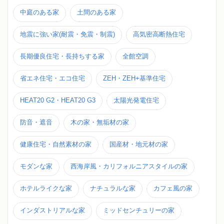
中庭のある家
土間のある家
地震に強い家(耐震・免震・制震)
高気密高断熱住宅
長期優良住宅・長持ちする家
全館空調
省エネ住宅・エコ住宅
ZEH・ZEH+基準住宅
HEAT20 G2・HEAT20 G3
太陽光発電住宅
防音・遮音
木の家・無垢材の家
健康住宅・自然素材の家
国産材・地元材の家
モダンな家
西海岸風・カリフォルニアスタイルの家
ホテルライクな家
ナチュラルな家
カフェ風の家
インダストリアルな家
ミッドセンチュリーの家