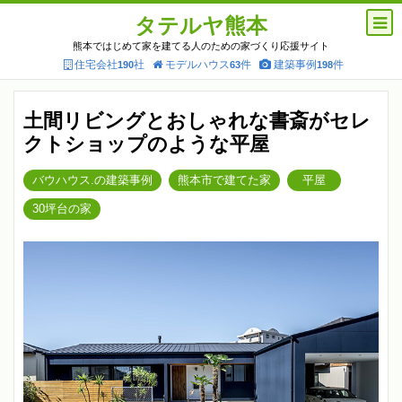
タテルヤ熊本
熊本ではじめて家を建てる人のための家づくり応援サイト
住宅会社
社
モデルハウス
件
建築事例
件
190
63
198
土間リビングとおしゃれな書斎がセレ
クトショップのような平屋
バウハウス.の建築事例
熊本市で建てた家
平屋
30坪台の家