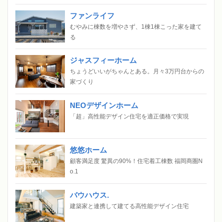
ファンライフ
むやみに棟数を増やさず、1棟1棟こった家を建て
る
ジャスフィーホーム
ちょうどいいがちゃんとある。月々3万円台からの
家づくり
NEOデザインホーム
「超」高性能デザイン住宅を適正価格で実現
悠悠ホーム
顧客満足度 驚異の90%！住宅着工棟数 福岡商圏N
o.1
バウハウス.
建築家と連携して建てる高性能デザイン住宅