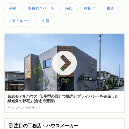
外構
多目的スペース
階段
吹抜け
書斎
ドライルーム
中庭
合志モデルハウス「L字型の設計で採光とプライバシーを確保した
緑光角の邸宅」(合志市豊岡)
バウハウス. 公式サイト
注目の工務店・ハウスメーカー