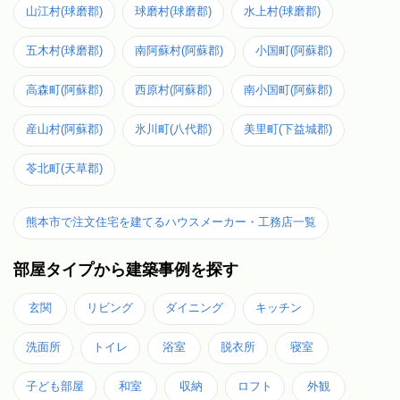
山江村(球磨郡)
球磨村(球磨郡)
水上村(球磨郡)
五木村(球磨郡)
南阿蘇村(阿蘇郡)
小国町(阿蘇郡)
高森町(阿蘇郡)
西原村(阿蘇郡)
南小国町(阿蘇郡)
産山村(阿蘇郡)
氷川町(八代郡)
美里町(下益城郡)
苓北町(天草郡)
熊本市で注文住宅を建てるハウスメーカー・工務店一覧
部屋タイプから建築事例を探す
玄関
リビング
ダイニング
キッチン
洗面所
トイレ
浴室
脱衣所
寝室
子ども部屋
和室
収納
ロフト
外観