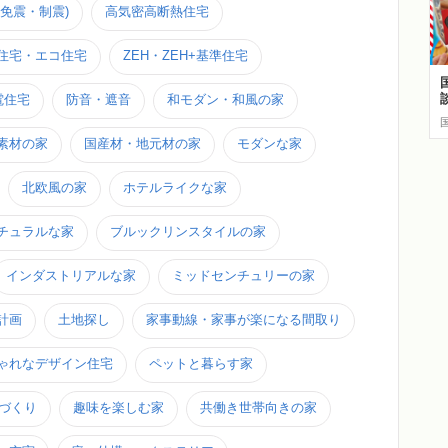
免震・制震)
高気密高断熱住宅
住宅・エコ住宅
ZEH・ZEH+基準住宅
電住宅
防音・遮音
和モダン・和風の家
素材の家
国産材・地元材の家
モダンな家
北欧風の家
ホテルライクな家
チュラルな家
ブルックリンスタイルの家
インダストリアルな家
ミッドセンチュリーの家
計画
土地探し
家事動線・家事が楽になる間取り
ゃれなデザイン住宅
ペットと暮らす家
家づくり
趣味を楽しむ家
共働き世帯向きの家