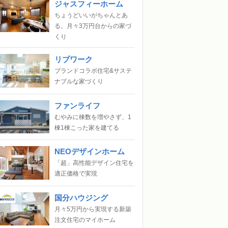
ジャスフィーホーム
ちょうどいいがちゃんとあ
る。月々3万円台からの家づ
くり
リブワーク
ブランドコラボ住宅&サステ
ナブルな家づくり
ファンライフ
むやみに棟数を増やさず、1
棟1棟こった家を建てる
NEOデザインホーム
「超」高性能デザイン住宅を
適正価格で実現
国分ハウジング
月々5万円から実現する新築
注文住宅のマイホーム