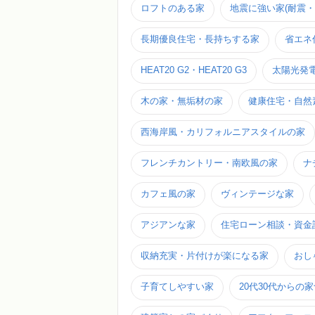
ロフトのある家
地震に強い家(耐震・
長期優良住宅・長持ちする家
省エネ
HEAT20 G2・HEAT20 G3
太陽光発
木の家・無垢材の家
健康住宅・自然
西海岸風・カリフォルニアスタイルの家
フレンチカントリー・南欧風の家
ナ
カフェ風の家
ヴィンテージな家
アジアンな家
住宅ローン相談・資金
収納充実・片付けが楽になる家
おし
子育てしやすい家
20代30代からの