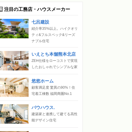
注目の工務店・ハウスメーカー
七呂建設
紹介率35%以上。ハイクオリ
ティ&フルスペック&リーズ
ナブル住宅
いえとち本舗熊本北店
ZEH仕様をローコストで実現
したおしゃれでシンプルな家
悠悠ホーム
顧客満足度 驚異の90%！住
宅着工棟数 福岡商圏No.1
バウハウス.
建築家と連携して建てる高性
能デザイン住宅