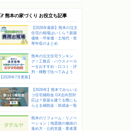
熊本の家づくり お役立ち記事
【2026年最新】熊本の注文
住宅の相場はいくら？新築
価格・坪単価・土地代・世
帯年収のまとめ
熊本の注文住宅ランキン
グ！工務店・ハウスメーカ
ーをおすすめ・口コミ・評
判・棟数で比べてみよう
【2026年7月更新】
【2026年】熊本でみらいエ
コ住宅補助金 GX志向型対
応は？新築を建てる際にも
らえる補助金・助成金一覧
熊本のリフォーム・リノベ
ーション｜地震後の修繕の
進め方・公的支援・業者選