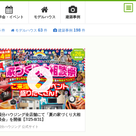
学会・イベント
モデルハウス
建築事例
6
63
198
件
モデルハウス
件
建築事例
件
国分ハウジング全店舗にて「夏の家づくり大相
談会」を開催【7/25-8/31】
国分ハウジング 公式サイト