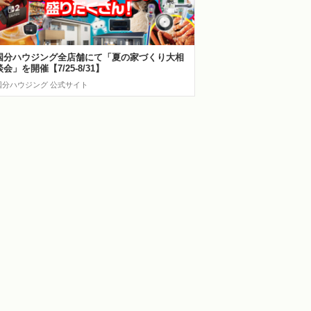
国分ハウジング全店舗にて「夏の家づくり大相
談会」を開催【7/25-8/31】
国分ハウジング 公式サイト