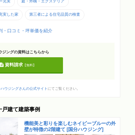
ー充実
庭・外構・エクステリア
充実した家
第三者による住宅品質の検査
判・口コミ・坪単価を紹介
ウジングの資料はこちらから
資料請求
【無料】
分ハウジングさんの公式サイト
にてご覧ください。
一戸建て建築事例
機能美と彩りを楽しむネイビーブルーの外
壁が特徴の2階建て [国分ハウジング]