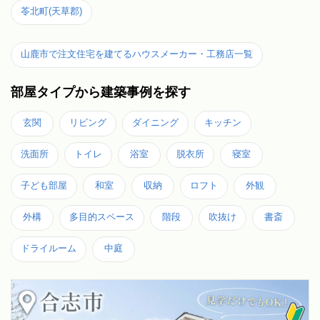
苓北町(天草郡)
山鹿市で注文住宅を建てるハウスメーカー・工務店一覧
部屋タイプから建築事例を探す
玄関
リビング
ダイニング
キッチン
洗面所
トイレ
浴室
脱衣所
寝室
子ども部屋
和室
収納
ロフト
外観
外構
多目的スペース
階段
吹抜け
書斎
ドライルーム
中庭