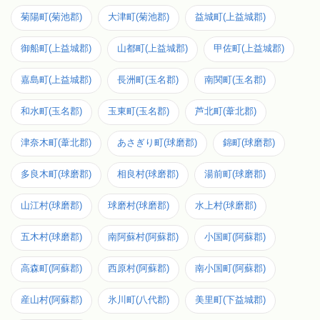
菊陽町(菊池郡)
大津町(菊池郡)
益城町(上益城郡)
御船町(上益城郡)
山都町(上益城郡)
甲佐町(上益城郡)
嘉島町(上益城郡)
長洲町(玉名郡)
南関町(玉名郡)
和水町(玉名郡)
玉東町(玉名郡)
芦北町(葦北郡)
津奈木町(葦北郡)
あさぎり町(球磨郡)
錦町(球磨郡)
多良木町(球磨郡)
相良村(球磨郡)
湯前町(球磨郡)
山江村(球磨郡)
球磨村(球磨郡)
水上村(球磨郡)
五木村(球磨郡)
南阿蘇村(阿蘇郡)
小国町(阿蘇郡)
高森町(阿蘇郡)
西原村(阿蘇郡)
南小国町(阿蘇郡)
産山村(阿蘇郡)
氷川町(八代郡)
美里町(下益城郡)