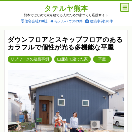
タテルヤ熊本
熊本ではじめて家を建てる人のための家づくり応援サイト
住宅会社
社
モデルハウス
件
建築事例
件
190
63
198
ダウンフロアとスキップフロアのある
カラフルで個性が光る多機能な平屋
リブワークの建築事例
山鹿市で建てた家
平屋