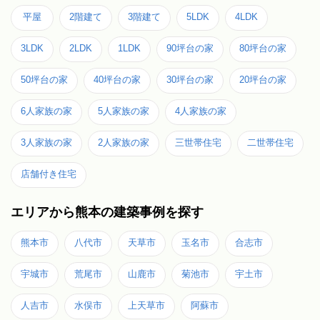
平屋
2階建て
3階建て
5LDK
4LDK
3LDK
2LDK
1LDK
90坪台の家
80坪台の家
50坪台の家
40坪台の家
30坪台の家
20坪台の家
6人家族の家
5人家族の家
4人家族の家
3人家族の家
2人家族の家
三世帯住宅
二世帯住宅
店舗付き住宅
エリアから熊本の建築事例を探す
熊本市
八代市
天草市
玉名市
合志市
宇城市
荒尾市
山鹿市
菊池市
宇土市
人吉市
水俣市
上天草市
阿蘇市