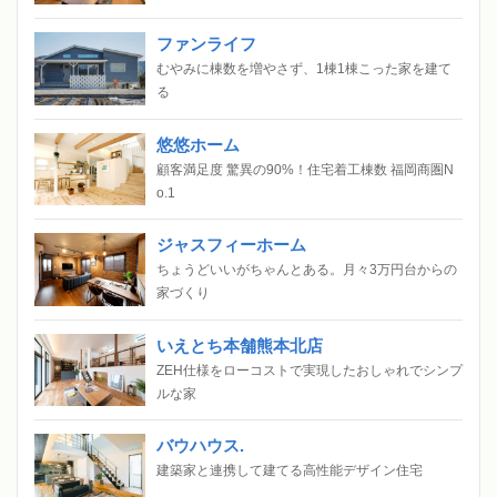
ファンライフ
むやみに棟数を増やさず、1棟1棟こった家を建て
る
悠悠ホーム
顧客満足度 驚異の90%！住宅着工棟数 福岡商圏N
o.1
ジャスフィーホーム
ちょうどいいがちゃんとある。月々3万円台からの
家づくり
いえとち本舗熊本北店
ZEH仕様をローコストで実現したおしゃれでシンプ
ルな家
バウハウス.
建築家と連携して建てる高性能デザイン住宅