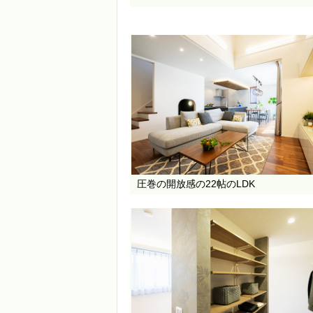
圧巻の開放感の22帖のLDK