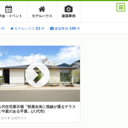
学会・イベント
モデルハウス
建築事例
3
63
198
件
モデルハウス
件
建築事例
件
八代住宅展示場「部屋全体に視線が通るテラス
と中庭のある平屋」(八代市)
タカスギ 公式サイト