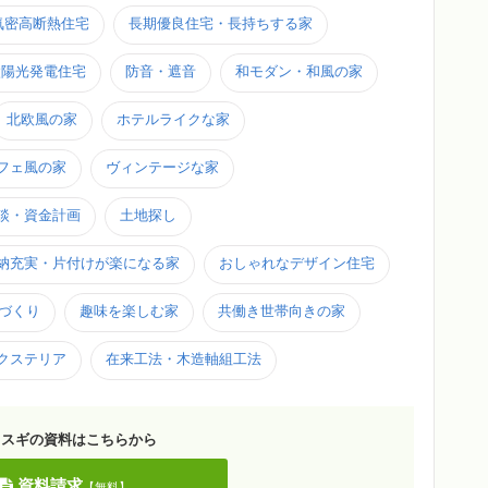
気密高断熱住宅
長期優良住宅・長持ちする家
太陽光発電住宅
防音・遮音
和モダン・和風の家
北欧風の家
ホテルライクな家
フェ風の家
ヴィンテージな家
談・資金計画
土地探し
納充実・片付けが楽になる家
おしゃれなデザイン住宅
家づくり
趣味を楽しむ家
共働き世帯向きの家
クステリア
在来工法・木造軸組工法
カスギの資料はこちらから
資料請求
【無料】