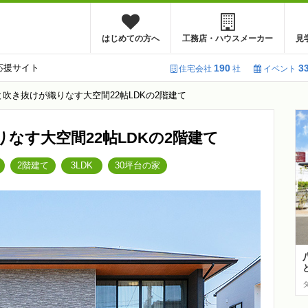
はじめての方へ
工務店・ハウスメーカー
見
応援サイト
190
3
住宅会社
社
イベント
窓と吹き抜けが織りなす大空間22帖LDKの2階建て
りなす大空間22帖LDKの2階建て
2階建て
3LDK
30坪台の家