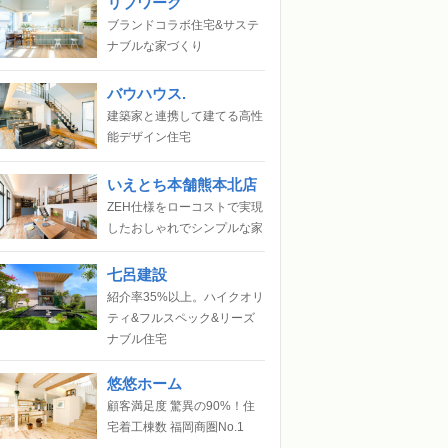
リブワーク
ブランドコラボ住宅&サステ
ナブルな家づくり
バウハウス.
建築家と連携して建てる高性
能デザイン住宅
いえとち本舗熊本北店
ZEH仕様をローコストで実現
したおしゃれでシンプルな家
七呂建設
紹介率35%以上。ハイクオリ
ティ&フルスペック&リーズ
ナブル住宅
悠悠ホーム
顧客満足度 驚異の90%！住
宅着工棟数 福岡商圏No.1