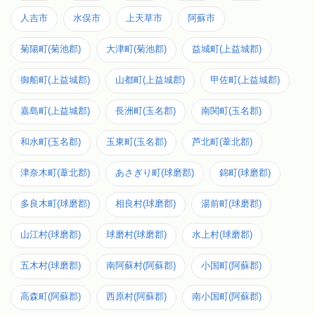
人吉市
水俣市
上天草市
阿蘇市
菊陽町(菊池郡)
大津町(菊池郡)
益城町(上益城郡)
御船町(上益城郡)
山都町(上益城郡)
甲佐町(上益城郡)
嘉島町(上益城郡)
長洲町(玉名郡)
南関町(玉名郡)
和水町(玉名郡)
玉東町(玉名郡)
芦北町(葦北郡)
津奈木町(葦北郡)
あさぎり町(球磨郡)
錦町(球磨郡)
多良木町(球磨郡)
相良村(球磨郡)
湯前町(球磨郡)
山江村(球磨郡)
球磨村(球磨郡)
水上村(球磨郡)
五木村(球磨郡)
南阿蘇村(阿蘇郡)
小国町(阿蘇郡)
高森町(阿蘇郡)
西原村(阿蘇郡)
南小国町(阿蘇郡)