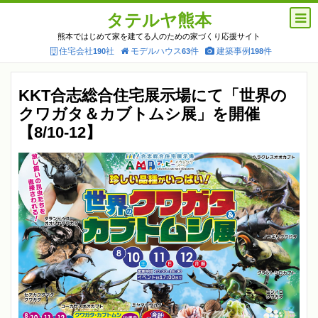
タテルヤ熊本
熊本ではじめて家を建てる人のための家づくり応援サイト
住宅会社
社
モデルハウス
件
建築事例
件
190
63
198
KKT合志総合住宅展示場にて「世界の
クワガタ＆カブトムシ展」を開催
【8/10-12】