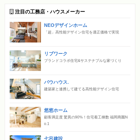
注目の工務店・ハウスメーカー
NEOデザインホーム
「超」高性能デザイン住宅を適正価格で実現
リブワーク
ブランドコラボ住宅&サステナブルな家づくり
バウハウス.
建築家と連携して建てる高性能デザイン住宅
悠悠ホーム
顧客満足度 驚異の90%！住宅着工棟数 福岡商圏N
o.1
七呂建設