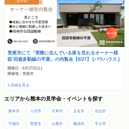
見学会
荒尾市にて「実際に住んでいる家を見れるオーナー様
邸 回遊多動線の平屋」の内覧会【6/27】 [バウハウス.]
開催日：6月27日(土)
開催地：荒尾市
詳細を見る
エリアから熊本の見学会・イベントを探す
熊本市
八代市
天草市
玉名市
合志市
宇城市
荒尾市
山鹿市
菊池市
宇土市