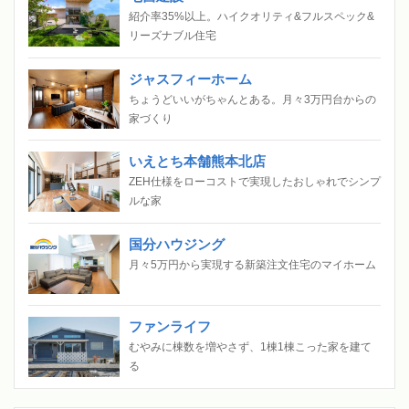
紹介率35%以上。ハイクオリティ&フルスペック&
リーズナブル住宅
ジャスフィーホーム
ちょうどいいがちゃんとある。月々3万円台からの
家づくり
いえとち本舗熊本北店
ZEH仕様をローコストで実現したおしゃれでシンプ
ルな家
国分ハウジング
月々5万円から実現する新築注文住宅のマイホーム
ファンライフ
むやみに棟数を増やさず、1棟1棟こった家を建て
る