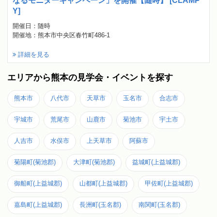
なるモニターキャンペーン」を開催【随時】 [CLAMP
Y]
開催日：随時
開催地：熊本市中央区春竹町486-1
詳細を見る
エリアから熊本の見学会・イベントを探す
熊本市
八代市
天草市
玉名市
合志市
宇城市
荒尾市
山鹿市
菊池市
宇土市
人吉市
水俣市
上天草市
阿蘇市
菊陽町(菊池郡)
大津町(菊池郡)
益城町(上益城郡)
御船町(上益城郡)
山都町(上益城郡)
甲佐町(上益城郡)
嘉島町(上益城郡)
長洲町(玉名郡)
南関町(玉名郡)