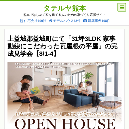
タテルヤ熊本
熊本ではじめて家を建てる人のための家づくり応援サイト
住宅会社
社
モデルハウス
件
建築事例
件
190
63
198
上益城郡益城町にて「31坪3LDK 家事
動線にこだわった瓦屋根の平屋」の完
成見学会【8/1-4】