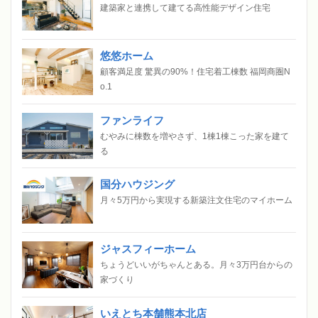
建築家と連携して建てる高性能デザイン住宅
悠悠ホーム
顧客満足度 驚異の90%！住宅着工棟数 福岡商圏N
o.1
ファンライフ
むやみに棟数を増やさず、1棟1棟こった家を建て
る
国分ハウジング
月々5万円から実現する新築注文住宅のマイホーム
ジャスフィーホーム
ちょうどいいがちゃんとある。月々3万円台からの
家づくり
いえとち本舗熊本北店