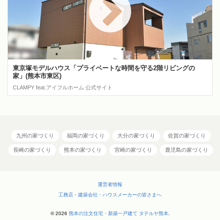
東京塚モデルハウス「プライベートな時間を守る2階リビングの
家」(熊本市東区)
CLAMPY feat.アイフルホーム 公式サイト
九州の家づくり
福岡の家づくり
大分の家づくり
佐賀の家づくり
長崎の家づくり
熊本の家づくり
宮崎の家づくり
鹿児島の家づくり
運営者情報
工務店・建築会社・ハウスメーカーの皆さまへ
© 2026
熊本の注文住宅・新築一戸建て タテルヤ熊本
.