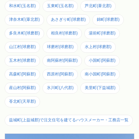
和水町(玉名郡)
玉東町(玉名郡)
芦北町(葦北郡)
津奈木町(葦北郡)
あさぎり町(球磨郡)
錦町(球磨郡)
多良木町(球磨郡)
相良村(球磨郡)
湯前町(球磨郡)
山江村(球磨郡)
球磨村(球磨郡)
水上村(球磨郡)
五木村(球磨郡)
南阿蘇村(阿蘇郡)
小国町(阿蘇郡)
高森町(阿蘇郡)
西原村(阿蘇郡)
南小国町(阿蘇郡)
産山村(阿蘇郡)
氷川町(八代郡)
美里町(下益城郡)
苓北町(天草郡)
益城町(上益城郡)で注文住宅を建てるハウスメーカー・工務店一覧