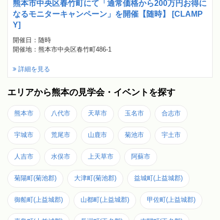
熊本市中央区春竹町にて「通常価格から200万円お得に
なるモニターキャンペーン」を開催【随時】 [CLAMP
Y]
開催日：随時
開催地：熊本市中央区春竹町486-1
詳細を見る
エリアから熊本の見学会・イベントを探す
熊本市
八代市
天草市
玉名市
合志市
宇城市
荒尾市
山鹿市
菊池市
宇土市
人吉市
水俣市
上天草市
阿蘇市
菊陽町(菊池郡)
大津町(菊池郡)
益城町(上益城郡)
御船町(上益城郡)
山都町(上益城郡)
甲佐町(上益城郡)