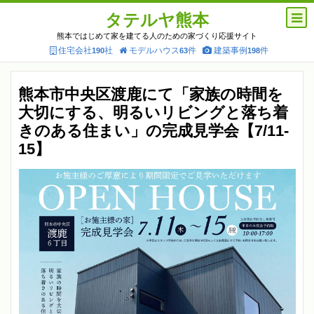
タテルヤ熊本
熊本ではじめて家を建てる人のための家づくり応援サイト
住宅会社
社
モデルハウス
件
建築事例
件
190
63
198
熊本市中央区渡鹿にて「家族の時間を
大切にする、明るいリビングと落ち着
きのある住まい」の完成見学会【7/11-
15】