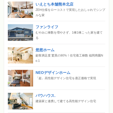
いえとち本舗熊本北店
ZEH仕様をローコストで実現したおしゃれでシンプ
ルな家
ファンライフ
むやみに棟数を増やさず、1棟1棟こった家を建て
る
悠悠ホーム
顧客満足度 驚異の90%！住宅着工棟数 福岡商圏N
o.1
NEOデザインホーム
「超」高性能デザイン住宅を適正価格で実現
バウハウス.
建築家と連携して建てる高性能デザイン住宅