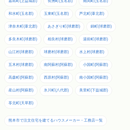
嘉島町(上益城郡)
長洲町(玉名郡)
南関町(玉名郡)
和水町(玉名郡)
玉東町(玉名郡)
芦北町(葦北郡)
津奈木町(葦北郡)
あさぎり町(球磨郡)
錦町(球磨郡)
多良木町(球磨郡)
相良村(球磨郡)
湯前町(球磨郡)
山江村(球磨郡)
球磨村(球磨郡)
水上村(球磨郡)
五木村(球磨郡)
南阿蘇村(阿蘇郡)
小国町(阿蘇郡)
高森町(阿蘇郡)
西原村(阿蘇郡)
南小国町(阿蘇郡)
産山村(阿蘇郡)
氷川町(八代郡)
美里町(下益城郡)
苓北町(天草郡)
熊本市で注文住宅を建てるハウスメーカー・工務店一覧