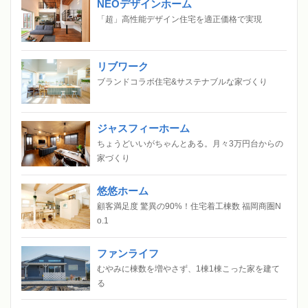
NEOデザインホーム
「超」高性能デザイン住宅を適正価格で実現
リブワーク
ブランドコラボ住宅&サステナブルな家づくり
ジャスフィーホーム
ちょうどいいがちゃんとある。月々3万円台からの
家づくり
悠悠ホーム
顧客満足度 驚異の90%！住宅着工棟数 福岡商圏N
o.1
ファンライフ
むやみに棟数を増やさず、1棟1棟こった家を建て
る