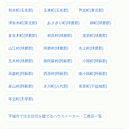
和水町(玉名郡)
玉東町(玉名郡)
芦北町(葦北郡)
津奈木町(葦北郡)
あさぎり町(球磨郡)
錦町(球磨郡)
多良木町(球磨郡)
相良村(球磨郡)
湯前町(球磨郡)
山江村(球磨郡)
球磨村(球磨郡)
水上村(球磨郡)
五木村(球磨郡)
南阿蘇村(阿蘇郡)
小国町(阿蘇郡)
高森町(阿蘇郡)
西原村(阿蘇郡)
南小国町(阿蘇郡)
産山村(阿蘇郡)
氷川町(八代郡)
美里町(下益城郡)
苓北町(天草郡)
宇城市で注文住宅を建てるハウスメーカー・工務店一覧