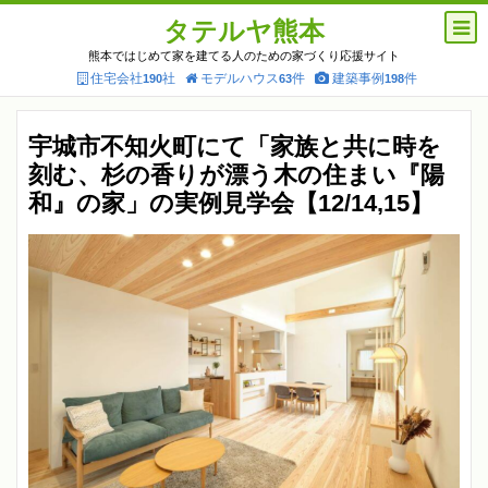
タテルヤ熊本
熊本ではじめて家を建てる人のための家づくり応援サイト
住宅会社
社
モデルハウス
件
建築事例
件
190
63
198
宇城市不知火町にて「家族と共に時を
刻む、杉の香りが漂う木の住まい『陽
和』の家」の実例見学会【12/14,15】