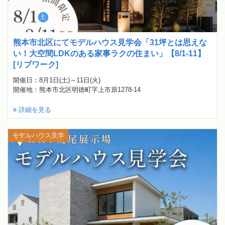
熊本市北区にてモデルハウス見学会「31坪とは思えな
い！大空間LDKのある家事ラクの住まい」【8/1-11】
[リブワーク]
開催日：8月1日(土)～11日(火)
開催地：熊本市北区明徳町字上市原1278-14
詳細を見る
モデルハウス見学