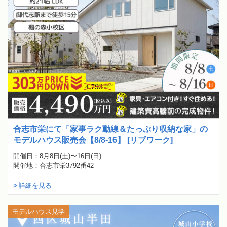
合志市栄にて「家事ラク動線＆たっぷり収納な家」の
モデルハウス販売会【8/8-16】 [リブワーク]
開催日：8月8日(土)〜16日(日)
開催地：合志市栄3792番42
詳細を見る
モデルハウス見学