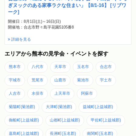
ぎヌックのある家事ラクな住まい」【8/1-16】 [リブワ
ーク]
開催日：8月1日(土)～16日(日)
開催地：合志市野々島字花園5105番8
詳細を見る
エリアから熊本の見学会・イベントを探す
熊本市
八代市
天草市
玉名市
合志市
宇城市
荒尾市
山鹿市
菊池市
宇土市
人吉市
水俣市
上天草市
阿蘇市
菊陽町(菊池郡)
大津町(菊池郡)
益城町(上益城郡)
御船町(上益城郡)
山都町(上益城郡)
甲佐町(上益城郡)
嘉島町(上益城郡)
長洲町(玉名郡)
南関町(玉名郡)