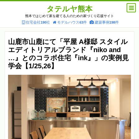
タテルヤ熊本
熊本ではじめて家を建てる人のための家づくり応援サイト
住宅会社
社
モデルハウス
件
建築事例
件
190
63
198
山鹿市山鹿にて「平屋 A様邸 スタイル
エディトリアルブランド『niko and
…』とのコラボ住宅『ink』」の実例見
学会【1/25,26】