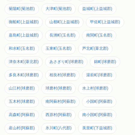
菊陽町(菊池郡)
大津町(菊池郡)
益城町(上益城郡)
御船町(上益城郡)
山都町(上益城郡)
甲佐町(上益城郡)
嘉島町(上益城郡)
長洲町(玉名郡)
南関町(玉名郡)
和水町(玉名郡)
玉東町(玉名郡)
芦北町(葦北郡)
津奈木町(葦北郡)
あさぎり町(球磨郡)
錦町(球磨郡)
多良木町(球磨郡)
相良村(球磨郡)
湯前町(球磨郡)
山江村(球磨郡)
球磨村(球磨郡)
水上村(球磨郡)
五木村(球磨郡)
南阿蘇村(阿蘇郡)
小国町(阿蘇郡)
高森町(阿蘇郡)
西原村(阿蘇郡)
南小国町(阿蘇郡)
産山村(阿蘇郡)
氷川町(八代郡)
美里町(下益城郡)