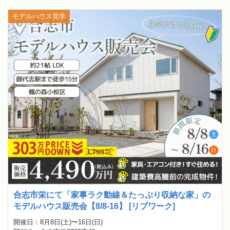
モデルハウス見学
合志市栄にて「家事ラク動線＆たっぷり収納な家」の
モデルハウス販売会【8/8-16】 [リブワーク]
開催日：8月8日(土)〜16日(日)