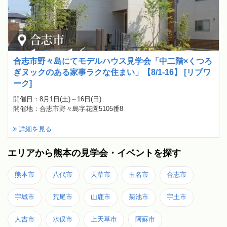
合志市野々島にてモデルハウス見学会「中二階×くつろ
ぎヌックのある家事ラクな住まい」【8/1-16】 [リブワ
ーク]
開催日：8月1日(土)～16日(日)
開催地：合志市野々島字花園5105番8
詳細を見る
エリアから熊本の見学会・イベントを探す
熊本市
八代市
天草市
玉名市
合志市
宇城市
荒尾市
山鹿市
菊池市
宇土市
人吉市
水俣市
上天草市
阿蘇市