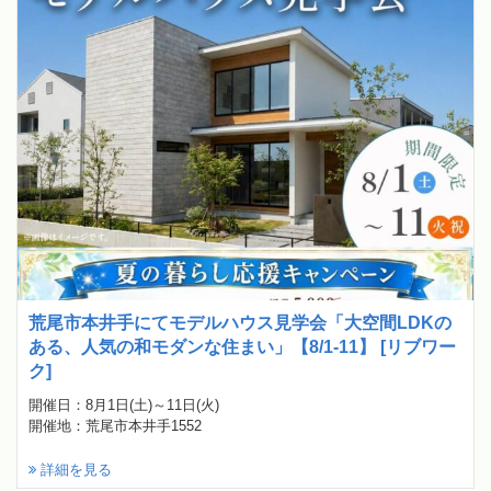
荒尾市本井手にてモデルハウス見学会「大空間LDKの
ある、人気の和モダンな住まい」【8/1-11】 [リブワー
ク]
開催日：8月1日(土)～11日(火)
開催地：荒尾市本井手1552
詳細を見る