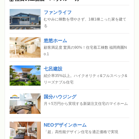
ファンライフ
むやみに棟数を増やさず、1棟1棟こった家を建て
る
悠悠ホーム
顧客満足度 驚異の90%！住宅着工棟数 福岡商圏N
o.1
七呂建設
紹介率35%以上。ハイクオリティ&フルスペック&
リーズナブル住宅
国分ハウジング
月々5万円から実現する新築注文住宅のマイホーム
NEOデザインホーム
「超」高性能デザイン住宅を適正価格で実現