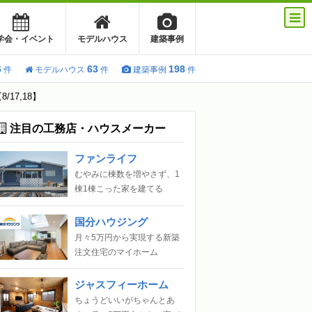
学会・イベント
モデルハウス
建築事例
6
63
198
件
モデルハウス
件
建築事例
件
7,18】
注目の工務店・ハウスメーカー
ファンライフ
むやみに棟数を増やさず、1
棟1棟こった家を建てる
国分ハウジング
月々5万円から実現する新築
注文住宅のマイホーム
ジャスフィーホーム
ちょうどいいがちゃんとあ