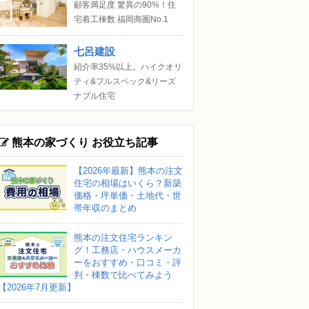
顧客満足度 驚異の90%！住
宅着工棟数 福岡商圏No.1
七呂建設
紹介率35%以上。ハイクオリ
ティ&フルスペック&リーズ
ナブル住宅
熊本の家づくり お役立ち記事
【2026年最新】熊本の注文
住宅の相場はいくら？新築
価格・坪単価・土地代・世
帯年収のまとめ
熊本の注文住宅ランキン
グ！工務店・ハウスメーカ
ーをおすすめ・口コミ・評
判・棟数で比べてみよう
【2026年7月更新】