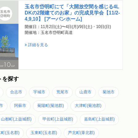
玉名市岱明町にて「大開放空間を感じる4L
DKの2階建てのお家」の完成見学会【11/2-
4,9,10】 [アーバンホーム]
開催日：11月2日(土)〜4日(月)/9日(土)・10日(日)
開催地：玉名市岱明町高道
詳細を見る
トを探す
合志市
宇城市
荒尾市
山鹿市
菊池市
市
阿蘇市
菊陽町(菊池郡)
大津町(菊池郡)
山都町(上益城郡)
甲佐町(上益城郡)
嘉島町(上益城郡)
町(玉名郡)
玉東町(玉名郡)
芦北町(葦北郡)