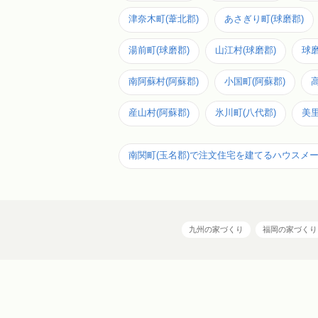
津奈木町(葦北郡)
あさぎり町(球磨郡)
湯前町(球磨郡)
山江村(球磨郡)
球磨
南阿蘇村(阿蘇郡)
小国町(阿蘇郡)
産山村(阿蘇郡)
氷川町(八代郡)
美里
南関町(玉名郡)で注文住宅を建てるハウスメ
九州の家づくり
福岡の家づくり