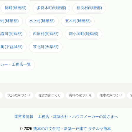
錦町(球磨郡)
多良木町(球磨郡)
相良村(球磨郡)
村(球磨郡)
水上村(球磨郡)
五木村(球磨郡)
高森町(阿蘇郡)
西原村(阿蘇郡)
南小国町(阿蘇郡)
町(下益城郡)
苓北町(天草郡)
ーカー・工務店一覧
大分の家づくり
佐賀の家づくり
長崎の家づくり
熊本の家づくり
運営者情報
工務店・建築会社・ハウスメーカーの皆さまへ
© 2026
熊本の注文住宅・新築一戸建て タテルヤ熊本
.