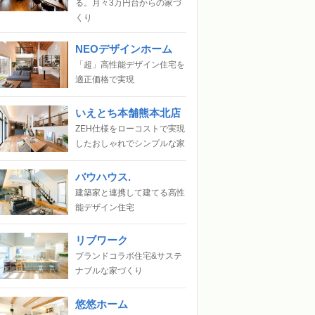
る。月々3万円台からの家づ
くり
NEOデザインホーム
「超」高性能デザイン住宅を
適正価格で実現
いえとち本舗熊本北店
ZEH仕様をローコストで実現
したおしゃれでシンプルな家
バウハウス.
建築家と連携して建てる高性
能デザイン住宅
リブワーク
ブランドコラボ住宅&サステ
ナブルな家づくり
悠悠ホーム