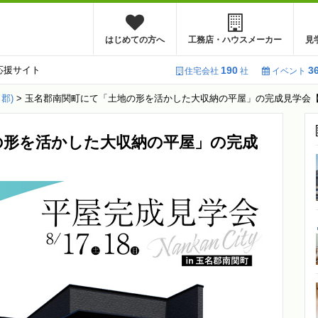
はじめての方へ
工務店・ハウスメーカー
見
応援サイト
190
3
住宅会社
社
イベント
郡)
>
玉名郡南関町にて「土地の形を活かした大収納の平屋」の完成見学会【8/1
の形を活かした大収納の平屋」の完成