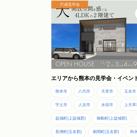
完成見学会
エリアから熊本の見学会・イベン
熊本市
八代市
天草市
玉名市
宇土市
人吉市
水俣市
上天草
益城町(上益城郡)
御船町(上益城郡)
長洲町(玉名郡)
南関町(玉名郡)
和水