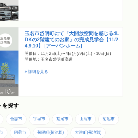
玉名市岱明町にて「大開放空間を感じる4L
DKの2階建てのお家」の完成見学会【11/2-
4,9,10】 [アーバンホーム]
開催日：11月2日(土)〜4日(月)/9日(土)・10日(日)
開催地：玉名市岱明町高道
詳細を見る
トを探す
合志市
宇城市
荒尾市
山鹿市
菊池市
市
阿蘇市
菊陽町(菊池郡)
大津町(菊池郡)