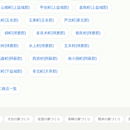
山都町(上益城郡)
甲佐町(上益城郡)
嘉島町(上益城郡)
町(玉名郡)
玉東町(玉名郡)
芦北町(葦北郡)
錦町(球磨郡)
多良木町(球磨郡)
相良村(球磨郡)
村(球磨郡)
水上村(球磨郡)
五木村(球磨郡)
高森町(阿蘇郡)
西原村(阿蘇郡)
南小国町(阿蘇郡)
町(下益城郡)
苓北町(天草郡)
工務店一覧
大分の家づくり
佐賀の家づくり
長崎の家づくり
熊本の家づくり