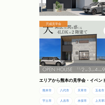
完成見学会
エリアから熊本の見学会・イベン
熊本市
八代市
天草市
玉名市
宇土市
人吉市
水俣市
上天草