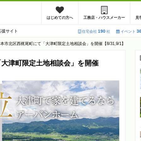
はじめての方へ
工務店・ハウスメーカー
見
応援サイト
190
3
住宅会社
社
イベント
本市北区西梶尾町にて「大津町限定土地相談会」を開催【8/31,9/1】
「大津町限定土地相談会」を開催