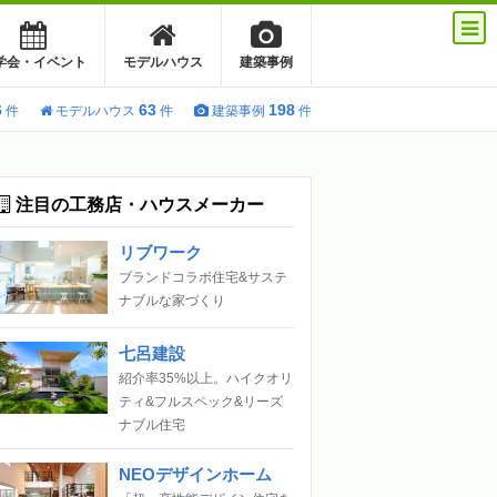
学会・イベント
モデルハウス
建築事例
6
63
198
件
モデルハウス
件
建築事例
件
注目の工務店・ハウスメーカー
リブワーク
ブランドコラボ住宅&サステ
ナブルな家づくり
七呂建設
紹介率35%以上。ハイクオリ
ティ&フルスペック&リーズ
ナブル住宅
NEOデザインホーム