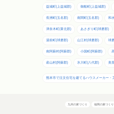
益城町(上益城郡)
御船町(上益城郡)
長洲町(玉名郡)
南関町(玉名郡)
和水
津奈木町(葦北郡)
あさぎり町(球磨郡)
湯前町(球磨郡)
山江村(球磨郡)
球磨
南阿蘇村(阿蘇郡)
小国町(阿蘇郡)
産山村(阿蘇郡)
氷川町(八代郡)
美里
熊本市で注文住宅を建てるハウスメーカー・
九州の家づくり
福岡の家づくり