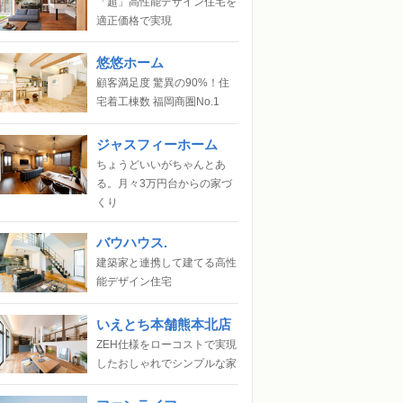
「超」高性能デザイン住宅を
適正価格で実現
悠悠ホーム
顧客満足度 驚異の90%！住
宅着工棟数 福岡商圏No.1
ジャスフィーホーム
ちょうどいいがちゃんとあ
る。月々3万円台からの家づ
くり
バウハウス.
建築家と連携して建てる高性
能デザイン住宅
いえとち本舗熊本北店
ZEH仕様をローコストで実現
したおしゃれでシンプルな家