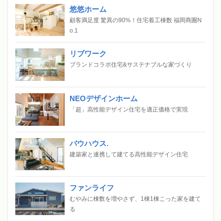
悠悠ホーム
顧客満足度 驚異の90%！住宅着工棟数 福岡商圏N
o.1
リブワーク
ブランドコラボ住宅&サステナブルな家づくり
NEOデザインホーム
「超」高性能デザイン住宅を適正価格で実現
バウハウス.
建築家と連携して建てる高性能デザイン住宅
ファンライフ
むやみに棟数を増やさず、1棟1棟こった家を建て
る