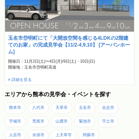
玉名市岱明町にて「大開放空間を感じる4LDKの2階建
てのお家」の完成見学会【11/2-4,9,10】 [アーバンホー
ム]
開催日：11月2日(土)〜4日(月)/9日(土)・10日(日)
開催地：玉名市岱明町高道
詳細を見る
エリアから熊本の見学会・イベントを探す
熊本市
八代市
天草市
玉名市
合志市
宇城市
荒尾市
山鹿市
菊池市
宇土市
人吉市
水俣市
上天草市
阿蘇市