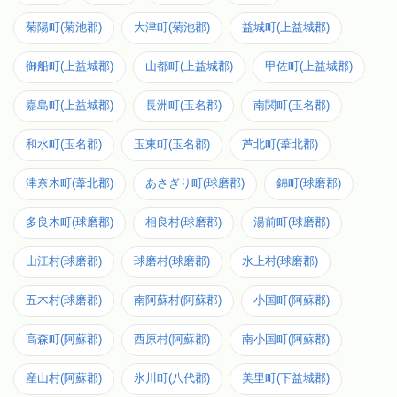
菊陽町(菊池郡)
大津町(菊池郡)
益城町(上益城郡)
御船町(上益城郡)
山都町(上益城郡)
甲佐町(上益城郡)
嘉島町(上益城郡)
長洲町(玉名郡)
南関町(玉名郡)
和水町(玉名郡)
玉東町(玉名郡)
芦北町(葦北郡)
津奈木町(葦北郡)
あさぎり町(球磨郡)
錦町(球磨郡)
多良木町(球磨郡)
相良村(球磨郡)
湯前町(球磨郡)
山江村(球磨郡)
球磨村(球磨郡)
水上村(球磨郡)
五木村(球磨郡)
南阿蘇村(阿蘇郡)
小国町(阿蘇郡)
高森町(阿蘇郡)
西原村(阿蘇郡)
南小国町(阿蘇郡)
産山村(阿蘇郡)
氷川町(八代郡)
美里町(下益城郡)