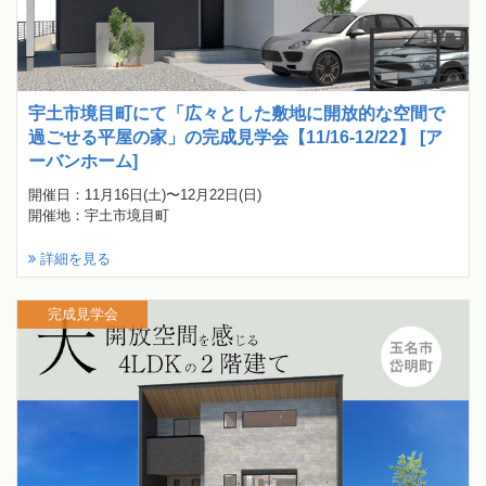
宇土市境目町にて「広々とした敷地に開放的な空間で
過ごせる平屋の家」の完成見学会【11/16-12/22】 [ア
ーバンホーム]
開催日：11月16日(土)〜12月22日(日)
開催地：宇土市境目町
詳細を見る
完成見学会