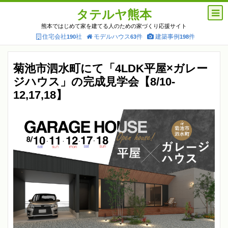
タテルヤ熊本
熊本ではじめて家を建てる人のための家づくり応援サイト
住宅会社
社
モデルハウス
件
建築事例
件
190
63
198
菊池市泗水町にて「4LDK平屋×ガレー
ジハウス」の完成見学会【8/10-
12,17,18】