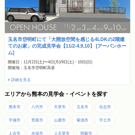
玉名市岱明町にて「大開放空間を感じる4LDKの2階建
てのお家」の完成見学会【11/2-4,9,10】 [アーバンホー
ム]
開催日：11月2日(土)〜4日(月)/9日(土)・10日(日)
開催地：玉名市岱明町高道
詳細を見る
エリアから熊本の見学会・イベントを探す
熊本市
八代市
天草市
玉名市
合志市
宇城市
荒尾市
山鹿市
菊池市
宇土市
人吉市
水俣市
上天草市
阿蘇市