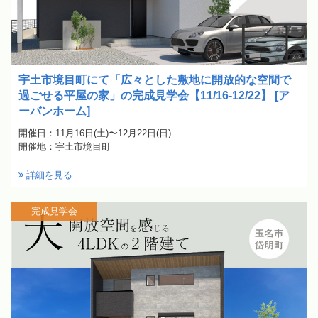
宇土市境目町にて「広々とした敷地に開放的な空間で
過ごせる平屋の家」の完成見学会【11/16-12/22】 [ア
ーバンホーム]
開催日：11月16日(土)〜12月22日(日)
開催地：宇土市境目町
詳細を見る
完成見学会