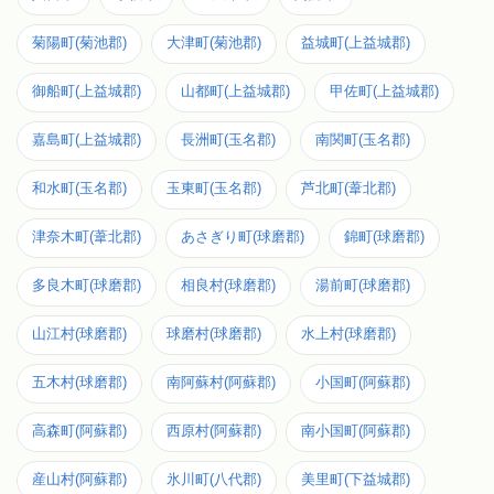
菊陽町(菊池郡)
大津町(菊池郡)
益城町(上益城郡)
御船町(上益城郡)
山都町(上益城郡)
甲佐町(上益城郡)
嘉島町(上益城郡)
長洲町(玉名郡)
南関町(玉名郡)
和水町(玉名郡)
玉東町(玉名郡)
芦北町(葦北郡)
津奈木町(葦北郡)
あさぎり町(球磨郡)
錦町(球磨郡)
多良木町(球磨郡)
相良村(球磨郡)
湯前町(球磨郡)
山江村(球磨郡)
球磨村(球磨郡)
水上村(球磨郡)
五木村(球磨郡)
南阿蘇村(阿蘇郡)
小国町(阿蘇郡)
高森町(阿蘇郡)
西原村(阿蘇郡)
南小国町(阿蘇郡)
産山村(阿蘇郡)
氷川町(八代郡)
美里町(下益城郡)