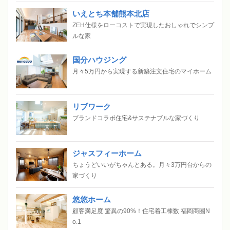
いえとち本舗熊本北店
ZEH仕様をローコストで実現したおしゃれでシンプ
ルな家
国分ハウジング
月々5万円から実現する新築注文住宅のマイホーム
リブワーク
ブランドコラボ住宅&サステナブルな家づくり
ジャスフィーホーム
ちょうどいいがちゃんとある。月々3万円台からの
家づくり
悠悠ホーム
顧客満足度 驚異の90%！住宅着工棟数 福岡商圏N
o.1