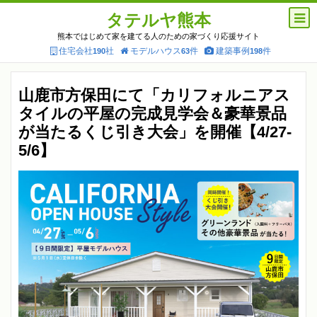
タテルヤ熊本
熊本ではじめて家を建てる人のための家づくり応援サイト
住宅会社
社
モデルハウス
件
建築事例
件
190
63
198
山鹿市方保田にて「カリフォルニアス
タイルの平屋の完成見学会＆豪華景品
が当たるくじ引き大会」を開催【4/27-
5/6】