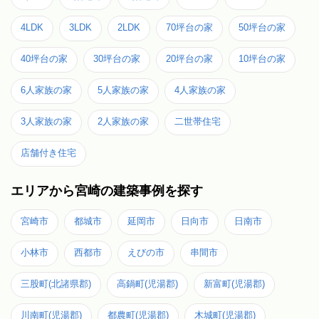
4LDK
3LDK
2LDK
70坪台の家
50坪台の家
40坪台の家
30坪台の家
20坪台の家
10坪台の家
6人家族の家
5人家族の家
4人家族の家
3人家族の家
2人家族の家
二世帯住宅
店舗付き住宅
エリアから宮崎の建築事例を探す
宮崎市
都城市
延岡市
日向市
日南市
小林市
西都市
えびの市
串間市
三股町(北諸県郡)
高鍋町(児湯郡)
新富町(児湯郡)
川南町(児湯郡)
都農町(児湯郡)
木城町(児湯郡)