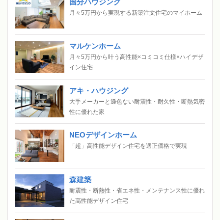
国分ハウジング
月々5万円から実現する新築注文住宅のマイホーム
マルケンホーム
月々5万円から叶う高性能×コミコミ仕様×ハイデザ
イン住宅
アキ・ハウジング
大手メーカーと遜色ない耐震性・耐久性・断熱気密
性に優れた家
NEOデザインホーム
「超」高性能デザイン住宅を適正価格で実現
森建築
耐震性・断熱性・省エネ性・メンテナンス性に優れ
た高性能デザイン住宅