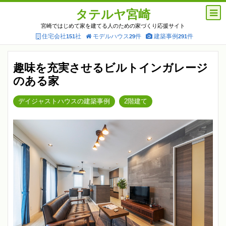
タテルヤ宮崎
宮崎ではじめて家を建てる人のための家づくり応援サイト
住宅会社
社
モデルハウス
件
建築事例
件
151
29
291
趣味を充実させるビルトインガレージ
のある家
デイジャストハウスの建築事例
2階建て