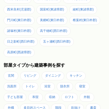
西米良村(児湯郡)
国富町(東諸県郡)
綾町(東諸県郡)
門川町(東臼杵郡)
美郷町(東臼杵郡)
椎葉村(東臼杵郡)
諸塚村(東臼杵郡)
高千穂町(西臼杵郡)
日之影町(西臼杵郡)
五ヶ瀬町(西臼杵郡)
高原町(西諸県郡)
部屋タイプから建築事例を探す
玄関
リビング
ダイニング
キッチン
洗面所
トイレ
浴室
脱衣所
寝室
子ども部屋
和室
収納
ロフト
外観
外構
多目的スペース
階段
吹抜け
書斎