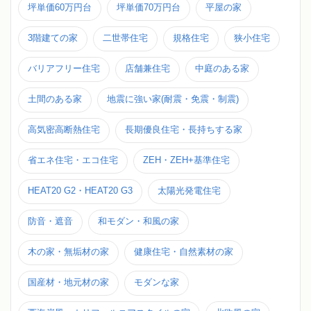
坪単価60万円台
坪単価70万円台
平屋の家
3階建ての家
二世帯住宅
規格住宅
狭小住宅
バリアフリー住宅
店舗兼住宅
中庭のある家
土間のある家
地震に強い家(耐震・免震・制震)
高気密高断熱住宅
長期優良住宅・長持ちする家
省エネ住宅・エコ住宅
ZEH・ZEH+基準住宅
HEAT20 G2・HEAT20 G3
太陽光発電住宅
防音・遮音
和モダン・和風の家
木の家・無垢材の家
健康住宅・自然素材の家
国産材・地元材の家
モダンな家