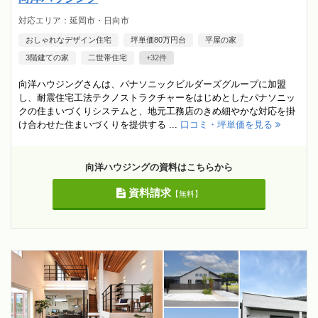
対応エリア：延岡市・日向市
おしゃれなデザイン住宅
坪単価80万円台
平屋の家
3階建ての家
二世帯住宅
+32件
向洋ハウジングさんは、パナソニックビルダーズグループに加盟
し、耐震住宅工法テクノストラクチャーをはじめとしたパナソニッ
クの住まいづくりシステムと、地元工務店のきめ細やかな対応を掛
け合わせた住まいづくりを提供する ...
口コミ・坪単価を見る
向洋ハウジングの資料はこちらから
資料請求
【無料】