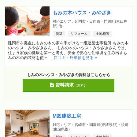
もみの木ハウス・みやざき
対応エリア：延岡市・日向市・門川町(東臼杵
郡) 他
新築
リフォーム
土地相談
延岡市を拠点にもみの木の家を手がける一級建築士事務所 もみの木
のハウス・みやざきさん。 もみの木のハウス・みやざきさんでは、
住まう家族の健康を第一と考え、安全で安心な住環境を生み出すも
みの木の内装材を使っ ...
口コミ・坪単価を見る
もみの木ハウス・みやざきの資料はこちらから
資料請求
【無料】
M図建築工房
対応エリア：宮崎市・国富町(東諸県郡)・綾町
(東諸県郡)
新築
リフォーム
土地相談