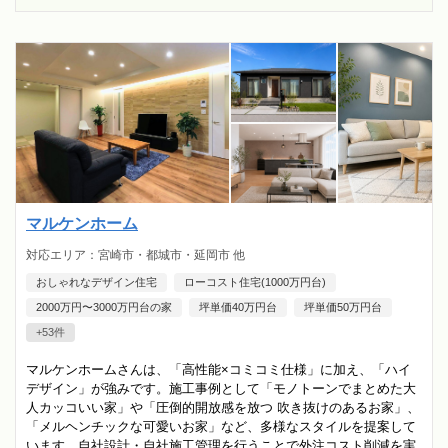
マルケンホーム
対応エリア：宮崎市・都城市・延岡市 他
おしゃれなデザイン住宅
ローコスト住宅(1000万円台)
2000万円〜3000万円台の家
坪単価40万円台
坪単価50万円台
+53件
マルケンホームさんは、「高性能×コミコミ仕様」に加え、「ハイ
デザイン」が強みです。施工事例として「モノトーンでまとめた大
人カッコいい家」や「圧倒的開放感を放つ 吹き抜けのあるお家」、
「メルヘンチックな可愛いお家」など、多様なスタイルを提案して
います。自社設計・自社施工管理を行うことで外注コスト削減を実