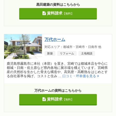
黒田建築の資料はこちらから
資料請求
【無料】
万代ホーム
対応エリア：都城市・宮崎市・日南市 他
新築
リフォーム
土地相談
鹿児島県霧島市に本社（本部）を置き、宮崎では都城本店を中心に
都城・日南・佐土原など県内各地に展示場を構えています。宮崎県
産の天然杉を生かした骨太な構造や、高気密・高断熱をはじめとす
る自社基準を掲げ、コストと住み ...
口コミ・坪単価を見る
万代ホームの資料はこちらから
資料請求
【無料】