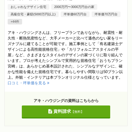
おしゃれなデザイン住宅
2000万円〜3000万円台の家
高級住宅・豪邸(5000万円以上)
坪単価60万円台
坪単価70万円台
+44件
アキ・ハウジングさんは、フリープランでありながら、耐震性・耐
久性・断熱気密性など、大手メーカーと比べて遜色のない家をリー
ズナブルに建てることが可能です。施工事例として「有名建築士デ
ザインによる高性能規格住宅」や「カリフォルニアスタイルの平
屋」など、さまざまなスタイルのデザインの家づくりに取り組んで
います。プロが考えたシンプルで実用的な規格住宅「おうちプラン
宮崎」は、あらかじめ基本設計された、シンプルなデザインに、確
かな性能を備えた規格住宅です。暮らしやすい間取りは50プラン以
上。外観・インテリアは本プランオリジナル仕様となっています。
口コミ・坪単価を見る
アキ・ハウジングの資料はこちらから
資料請求
【無料】