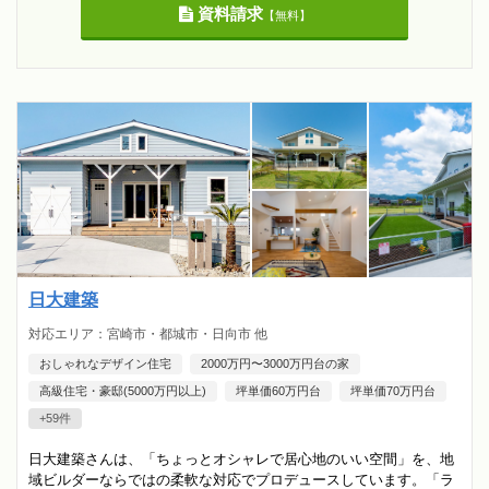
資料請求
【無料】
日大建築
対応エリア：宮崎市・都城市・日向市 他
おしゃれなデザイン住宅
2000万円〜3000万円台の家
高級住宅・豪邸(5000万円以上)
坪単価60万円台
坪単価70万円台
+59件
日大建築さんは、「ちょっとオシャレで居心地のいい空間」を、地
域ビルダーならではの柔軟な対応でプロデュースしています。「ラ