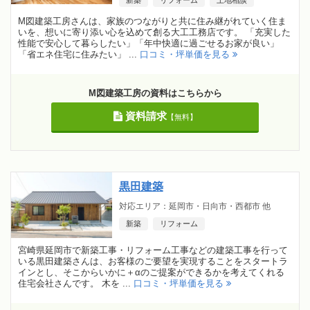
M図建築工房さんは、家族のつながりと共に住み継がれていく住ま
いを、想いに寄り添い心を込めて創る大工工務店です。 「充実した
性能で安心して暮らしたい」「年中快適に過ごせるお家が良い」
「省エネ住宅に住みたい」 ...
口コミ・坪単価を見る
M図建築工房の資料はこちらから
資料請求
【無料】
黒田建築
対応エリア：延岡市・日向市・西都市 他
新築
リフォーム
宮崎県延岡市で新築工事・リフォーム工事などの建築工事を行って
いる黒田建築さんは、お客様のご要望を実現することをスタートラ
インとし、そこからいかに＋αのご提案ができるかを考えてくれる
住宅会社さんです。 木を ...
口コミ・坪単価を見る