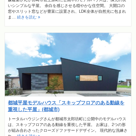
いシンプルな平屋。 余白を感じさせる穏やかな住空間。 大開口の
窓やスリット窓などが豊富に設置され、LDK全体が自然光に包まれ
ま…
続きを読む
都城平屋モデルハウス「スキップフロアのある動線を
重視した平屋」(都城市)
トータルハウジングさんが都城市太郎坊町に公開中のモデルハウス
は、スキップフロアのある動線を重視した平屋。 お家は、2つの形
が組み合わさったクローズドファサードデザイン。 現代的な洗練さ