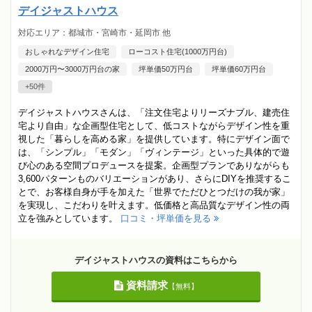
デイジャストハウス
対応エリア：都城市・宮崎市・延岡市 他
おしゃれなデザイン住宅
ローコスト住宅(1000万円台)
2000万円〜3000万円台の家
坪単価50万円台
坪単価60万円台
+50件
デイジャストハウスさんは、「注文住宅よりリーズナブル、建売住
宅より自由」な企画型住宅として、低コストながらデザイン性を重
視した「暮らしを高める家」を提供しています。特にデザイン面で
は、「シンプル」「モダン」「ヴィンテージ」といった具体的で遊
び心のある空間プロデュースを提案。企画型プランでありながらも
3,600パターンものバリエーションがあり、さらにDIYを推奨するこ
とで、お客様自身が手を加えた「世界でただひとつだけの我が家」
を実現し、こだわりを叶えます。低価格と高品質なデザイン性の両
立を強みとしています。
口コミ・坪単価を見る
デイジャストハウスの資料はこちらから
資料請求
【無料】