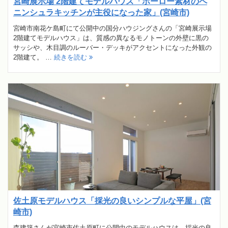
宮崎展示場 2階建てモデルハウス「ホーロー素材のペ
ニンシュラキッチンが主役になった家」(宮崎市)
宮崎市南花ケ島町にて公開中の国分ハウジングさんの「宮崎展示場
2階建てモデルハウス」は、質感の異なるモノトーンの外壁に黒の
サッシや、木目調のルーバー・デッキがアクセントになった外観の
2階建て。 …
続きを読む
佐土原モデルハウス「採光の良いシンプルな平屋」(宮
崎市)
森建築さんが宮崎市佐土原町に公開中のモデルハウスは、採光の良