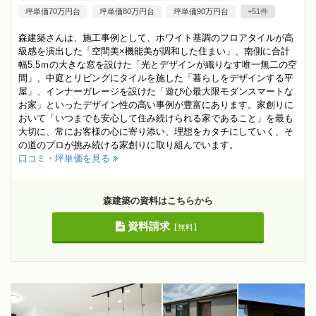
坪単価70万円台
坪単価80万円台
坪単価90万円台
+51件
森建築さんは、施工事例として、ホワイト基調のフロアタイルが高
級感を演出した「空間美×機能美が調和した住まい」、南側に合計
幅5.5ｍの大きな窓を設けた「光とデザインが織りなす唯一無二の空
間」、中庭とリビングにタイルを施した「暮らしをデザインする平
屋」、インナーガレージを設けた「遊び心最大限モダンスマートな
お家」といったデザイン性の高い事例が豊富にあります。家創りに
おいて「いつまでも安心して住み続けられる家であること」を最も
大切に、常にお客様の心に寄り添い、理想をカタチにしていく、そ
の道のプロが挑み続ける家創りに取り組んでいます。
口コミ・坪単価を見る
森建築の資料はこちらから
資料請求
【無料】