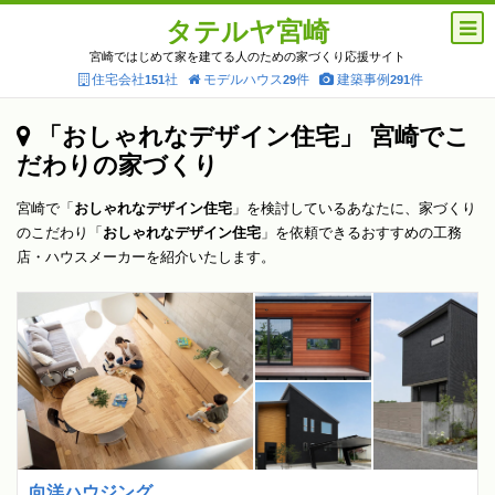
タテルヤ宮崎
宮崎ではじめて家を建てる人のための家づくり応援サイト
住宅会社
社
モデルハウス
件
建築事例
件
151
29
291
「おしゃれなデザイン住宅」 宮崎でこ
だわりの家づくり
宮崎で「
おしゃれなデザイン住宅
」を検討しているあなたに、家づくり
のこだわり「
おしゃれなデザイン住宅
」を依頼できるおすすめの工務
店・ハウスメーカーを紹介いたします。
向洋ハウジング