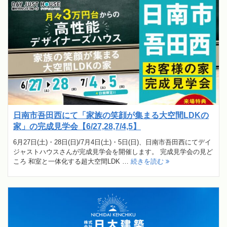
日南市吾田西にて「家族の笑顔が集まる大空間LDKの
家」の完成見学会【6/27,28,7/4,5】
6月27日(土)・28日(日)/7月4日(土)・5日(日)、日南市吾田西にてデイ
ジャストハウスさんが完成見学会を開催します。 完成見学会の見ど
ころ 和室と一体化する超大空間LDK …
続きを読む