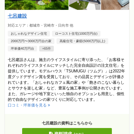
七呂建設
対応エリア：都城市・宮崎市・日向市 他
おしゃれなデザイン住宅
ローコスト住宅(1000万円台)
2000万円〜3000万円台の家
高級住宅・豪邸(5000万円以上)
坪単価40万円台
+65件
七呂建設さんは、施主のライフスタイルに寄り添った、「お客様そ
れぞれのライフスタイルにマッチした完全自由設計の注文住宅」を
提供しています。モデルハウス「TSUMUGU（ツムグ）」は2022年
度グッドデザイン賞を受賞しており、その品質とデザインが評価さ
れています。「おしゃれなカフェ風の家」や「飽きのこない暮らし
とサウナを楽しむ家」など、豊富な施工事例が公開されています。
また、ガレージや地下室といった独自のオプションも用意し、個性
的で自由なデザインの家づくりに対応しています。
口コミ・坪単価を見る
七呂建設の資料はこちらから
資料請求