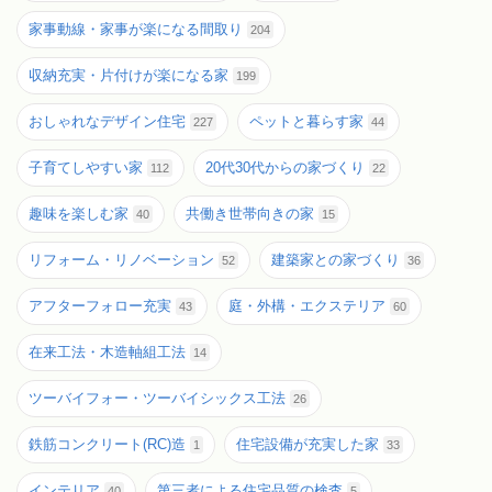
家事動線・家事が楽になる間取り
204
収納充実・片付けが楽になる家
199
おしゃれなデザイン住宅
ペットと暮らす家
227
44
子育てしやすい家
20代30代からの家づくり
112
22
趣味を楽しむ家
共働き世帯向きの家
40
15
リフォーム・リノベーション
建築家との家づくり
52
36
アフターフォロー充実
庭・外構・エクステリア
43
60
在来工法・木造軸組工法
14
ツーバイフォー・ツーバイシックス工法
26
鉄筋コンクリート(RC)造
住宅設備が充実した家
1
33
インテリア
第三者による住宅品質の検査
40
5