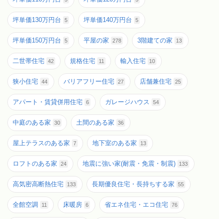
坪単価130万円台
坪単価140万円台
5
5
坪単価150万円台
平屋の家
3階建ての家
5
278
13
二世帯住宅
規格住宅
輸入住宅
42
11
10
狭小住宅
バリアフリー住宅
店舗兼住宅
44
27
25
アパート・賃貸併用住宅
ガレージハウス
6
54
中庭のある家
土間のある家
30
36
屋上テラスのある家
地下室のある家
7
13
ロフトのある家
地震に強い家(耐震・免震・制震)
24
133
高気密高断熱住宅
長期優良住宅・長持ちする家
133
55
全館空調
床暖房
省エネ住宅・エコ住宅
11
6
76