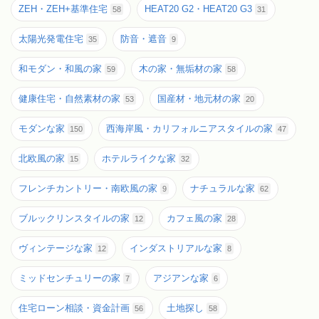
ZEH・ZEH+基準住宅
HEAT20 G2・HEAT20 G3
58
31
太陽光発電住宅
防音・遮音
35
9
和モダン・和風の家
木の家・無垢材の家
59
58
健康住宅・自然素材の家
国産材・地元材の家
53
20
モダンな家
西海岸風・カリフォルニアスタイルの家
150
47
北欧風の家
ホテルライクな家
15
32
フレンチカントリー・南欧風の家
ナチュラルな家
9
62
ブルックリンスタイルの家
カフェ風の家
12
28
ヴィンテージな家
インダストリアルな家
12
8
ミッドセンチュリーの家
アジアンな家
7
6
住宅ローン相談・資金計画
土地探し
56
58