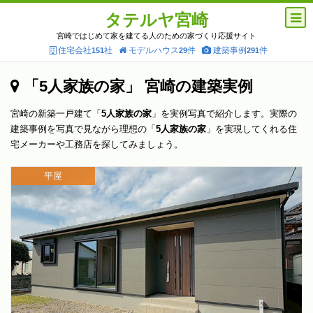
タテルヤ宮崎
宮崎ではじめて家を建てる人のための家づくり応援サイト
住宅会社
社
モデルハウス
件
建築事例
件
151
29
291
「5人家族の家」 宮崎の建築実例
宮崎の新築一戸建て「
5人家族の家
」を実例写真で紹介します。実際の
建築事例を写真で見ながら理想の「
5人家族の家
」を実現してくれる住
宅メーカーや工務店を探してみましょう。
平屋