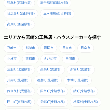
諸塚村(東臼杵郡)
高千穂町(西臼杵郡)
日之影町(西臼杵郡)
五ヶ瀬町(西臼杵郡)
高原町(西諸県郡)
エリアから宮崎の工務店・ハウスメーカーを探す
宮崎市
都城市
延岡市
日向市
日南市
小林市
西都市
えびの市
串間市
三股町(北諸県郡)
高鍋町(児湯郡)
新富町(児湯郡)
川南町(児湯郡)
都農町(児湯郡)
木城町(児湯郡)
西米良村(児湯郡)
国富町(東諸県郡)
綾町(東諸県郡)
門川町(東臼杵郡)
美郷町(東臼杵郡)
椎葉村(東臼杵郡)