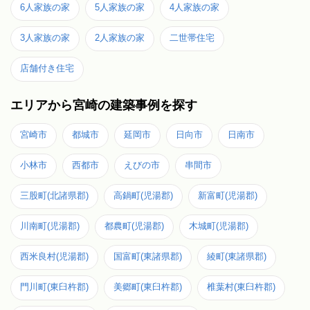
6人家族の家
5人家族の家
4人家族の家
3人家族の家
2人家族の家
二世帯住宅
店舗付き住宅
エリアから宮崎の建築事例を探す
宮崎市
都城市
延岡市
日向市
日南市
小林市
西都市
えびの市
串間市
三股町(北諸県郡)
高鍋町(児湯郡)
新富町(児湯郡)
川南町(児湯郡)
都農町(児湯郡)
木城町(児湯郡)
西米良村(児湯郡)
国富町(東諸県郡)
綾町(東諸県郡)
門川町(東臼杵郡)
美郷町(東臼杵郡)
椎葉村(東臼杵郡)