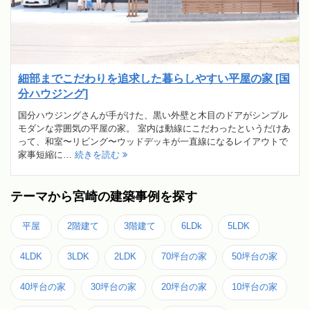
細部までこだわりを追求した暮らしやすい平屋の家 [国
分ハウジング]
国分ハウジングさんが手がけた、黒い外壁と木目のドアがシンプル
モダンな雰囲気の平屋の家。 室内は動線にこだわったというだけあ
って、和室〜リビング〜ウッドデッキが一直線になるレイアウトで
家事短縮に…
続きを読む
テーマから宮崎の建築事例を探す
平屋
2階建て
3階建て
6LDk
5LDK
4LDK
3LDK
2LDK
70坪台の家
50坪台の家
40坪台の家
30坪台の家
20坪台の家
10坪台の家