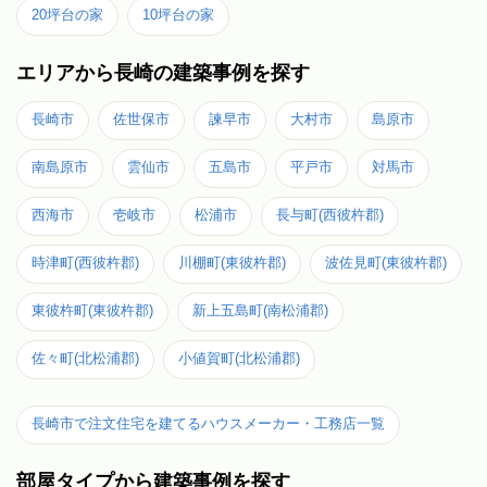
20坪台の家
10坪台の家
エリアから長崎の建築事例を探す
長崎市
佐世保市
諫早市
大村市
島原市
南島原市
雲仙市
五島市
平戸市
対馬市
西海市
壱岐市
松浦市
長与町(西彼杵郡)
時津町(西彼杵郡)
川棚町(東彼杵郡)
波佐見町(東彼杵郡)
東彼杵町(東彼杵郡)
新上五島町(南松浦郡)
佐々町(北松浦郡)
小値賀町(北松浦郡)
長崎市で注文住宅を建てるハウスメーカー・工務店一覧
部屋タイプから建築事例を探す