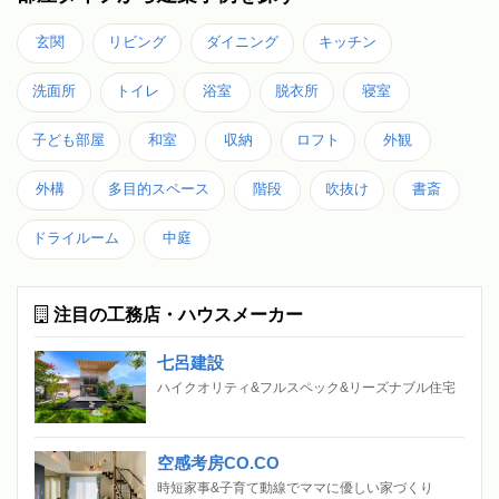
玄関
リビング
ダイニング
キッチン
洗面所
トイレ
浴室
脱衣所
寝室
子ども部屋
和室
収納
ロフト
外観
外構
多目的スペース
階段
吹抜け
書斎
ドライルーム
中庭
注目の工務店・ハウスメーカー
七呂建設
ハイクオリティ&フルスペック&リーズナブル住宅
空感考房CO.CO
時短家事&子育て動線でママに優しい家づくり