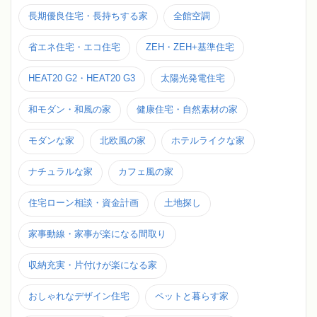
長期優良住宅・長持ちする家
全館空調
省エネ住宅・エコ住宅
ZEH・ZEH+基準住宅
HEAT20 G2・HEAT20 G3
太陽光発電住宅
和モダン・和風の家
健康住宅・自然素材の家
モダンな家
北欧風の家
ホテルライクな家
ナチュラルな家
カフェ風の家
住宅ローン相談・資金計画
土地探し
家事動線・家事が楽になる間取り
収納充実・片付けが楽になる家
おしゃれなデザイン住宅
ペットと暮らす家