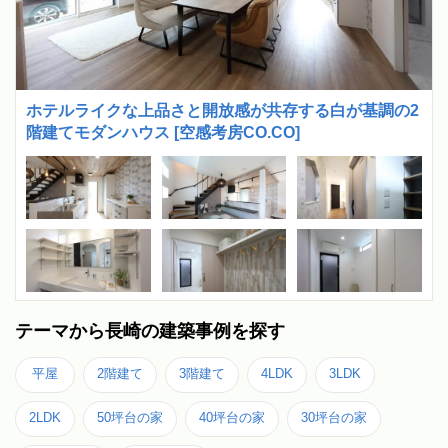
ホテルライクな上品さと開放感が共存する白が基調の2
階建てモダンハウス [空感考房CO.CO]
テーマから長崎の建築事例を探す
平屋
2階建て
3階建て
4LDK
3LDK
2LDK
50坪台の家
40坪台の家
30坪台の家