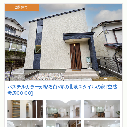
2階建て
パステルカラーが彩る白×青の北欧スタイルの家 [空感
考房CO.CO]