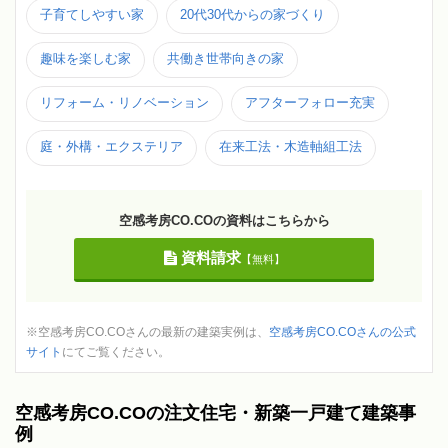
子育てしやすい家
20代30代からの家づくり
趣味を楽しむ家
共働き世帯向きの家
リフォーム・リノベーション
アフターフォロー充実
庭・外構・エクステリア
在来工法・木造軸組工法
空感考房CO.COの資料はこちらから
資料請求
【無料】
※空感考房CO.COさんの最新の建築実例は、
空感考房CO.COさんの公式
サイト
にてご覧ください。
空感考房CO.COの注文住宅・新築一戸建て建築事
例