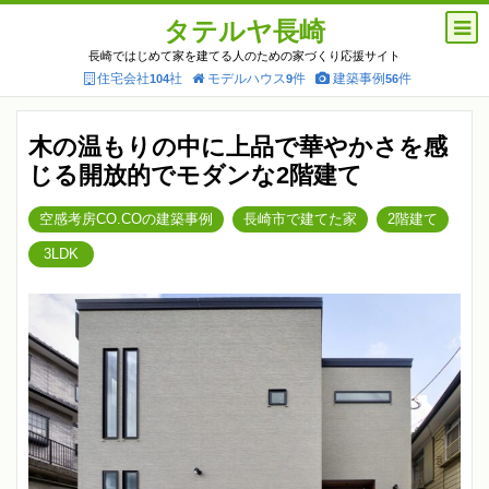
タテルヤ長崎
長崎ではじめて家を建てる人のための家づくり応援サイト
住宅会社
社
モデルハウス
件
建築事例
件
104
9
56
木の温もりの中に上品で華やかさを感
じる開放的でモダンな2階建て
空感考房CO.COの建築事例
長崎市で建てた家
2階建て
3LDK