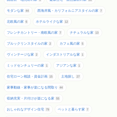
モダンな家
西海岸風・カリフォルニアスタイルの家
44
7
北欧風の家
ホテルライクな家
6
12
フレンチカントリー・南欧風の家
ナチュラルな家
7
13
ブルックリンスタイルの家
カフェ風の家
2
5
ヴィンテージな家
インダストリアルな家
2
1
ミッドセンチュリーの家
アジアンな家
1
1
住宅ローン相談・資金計画
土地探し
15
27
家事動線・家事が楽になる間取り
44
収納充実・片付けが楽になる家
55
おしゃれなデザイン住宅
ペットと暮らす家
79
7