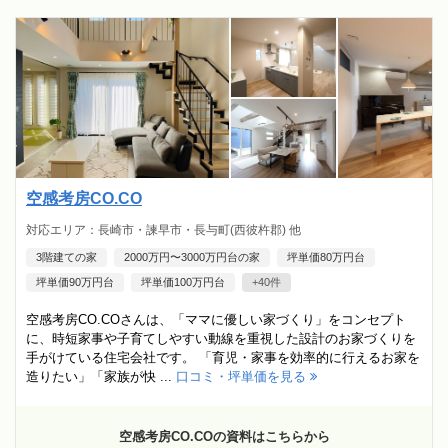
空感考房CO.CO
対応エリア：長崎市・諫早市・長与町(西彼杵郡) 他
3階建ての家
2000万円〜3000万円台の家
坪単価80万円台
坪単価90万円台
坪単価100万円台
+40件
空感考房CO.COさんは、「ママに優しい家づくり」をコンセプト
に、時短家事や子育てしやすい動線を重視した設計のお家づくりを
手がけている住宅会社です。 「育児・家事を効率的に行えるお家を
造りたい」「家族が快 ...
口コミ・坪単価を見る
空感考房CO.COの資料はこちらから