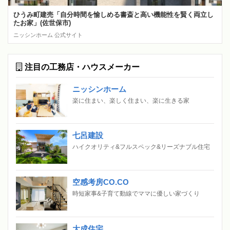
ひうみ町建売「自分時間を愉しめる書斎と高い機能性を賢く両立し
たお家」(佐世保市)
ニッシンホーム 公式サイト
注目の工務店・ハウスメーカー
ニッシンホーム
楽に住まい、楽しく住まい、楽に生きる家
七呂建設
ハイクオリティ&フルスペック&リーズナブル住宅
空感考房CO.CO
時短家事&子育て動線でママに優しい家づくり
大成住宅