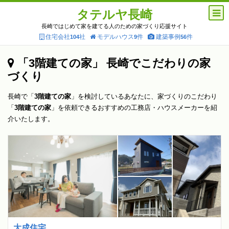
タテルヤ長崎
長崎ではじめて家を建てる人のための家づくり応援サイト
住宅会社
社
モデルハウス
件
建築事例
件
104
9
56
「3階建ての家」 長崎でこだわりの家
づくり
長崎で「
3階建ての家
」を検討しているあなたに、家づくりのこだわり
「
3階建ての家
」を依頼できるおすすめの工務店・ハウスメーカーを紹
介いたします。
大成住宅