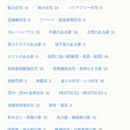
輸入住宅
狭小住宅
バリアフリー住宅
10
14
8
店舗兼住宅
アパート・賃貸併用住宅
6
4
ガレージハウス
中庭のある家
土間のある家
15
10
11
屋上テラスのある家
地下室のある家
5
3
ロフトのある家
地震に強い家(耐震・免震・制震)
4
48
高気密高断熱住宅
長期優良住宅・長持ちする家
43
22
全館空調
床暖房
省エネ住宅・エコ住宅
3
3
46
ZEH・ZEH+基準住宅
HEAT20 G2・HEAT20 G3
30
4
太陽光発電住宅
防音・遮音
13
4
和モダン・和風の家
木の家・無垢材の家
14
21
国産材・地元材の家
健康住宅・自然素材の家
3
28