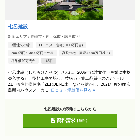
七呂建設
対応エリア：長崎市・佐世保市・諫早市 他
3階建ての家
ローコスト住宅(1000万円台)
2000万円〜3000万円台の家
高級住宅・豪邸(5000万円以上)
坪単価40万円台
+65件
七呂建設（しちろけんせつ）さんは、2006年に注文住宅事業に本格
参入すると、型枠工事で培った技術カ・施工品質へのこだわりと
ZEH標準仕様住宅「ZEROENE土」などを活かし、2021年度の鹿児
島県内ハウスメーカ ...
口コミ・坪単価を見る
七呂建設の資料はこちらから
資料請求
【無料】