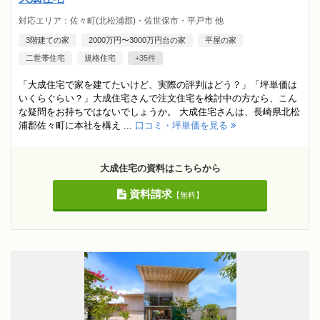
対応エリア：佐々町(北松浦郡)・佐世保市・平戸市 他
3階建ての家
2000万円〜3000万円台の家
平屋の家
二世帯住宅
規格住宅
+35件
「大成住宅で家を建てたいけど、実際の評判はどう？」「坪単価は
いくらぐらい？」大成住宅さんで注文住宅を検討中の方なら、こん
な疑問をお持ちではないでしょうか。 大成住宅さんは、長崎県北松
浦郡佐々町に本社を構え ...
口コミ・坪単価を見る
大成住宅の資料はこちらから
資料請求
【無料】