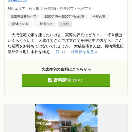
対応エリア：佐々町(北松浦郡)・佐世保市・平戸市 他
高気密高断熱住宅
2000万円〜3000万円台の家
平屋の家
3階建ての家
二世帯住宅
+35件
「大成住宅で家を建てたいけど、実際の評判はどう？」「坪単価は
いくらぐらい？」大成住宅さんで注文住宅を検討中の方なら、こん
な疑問をお持ちではないでしょうか。 大成住宅さんは、長崎県北松
浦郡佐々町に本社を構え ...
口コミ・坪単価を見る
大成住宅の資料はこちらから
資料請求
【無料】