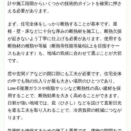
計や施工段階からいくつかの技術的ポイントを確実に押さ
える必要があります。
まず、住宅全体をしっかり断熱することが基本です。屋
根・壁・床などに十分な厚みの断熱材を施工し、断熱欠損
が起きないよう丁寧に仕上げる必要があります。使用する
断熱材の種類や等級（断熱等性能等級6以上を目指すケー
スもあります）も、地域の気候に合わせて選ぶことが大切
です。
窓や玄関ドアなどの開口部にも工夫が必要です。住宅全体
の中でも熱の出入りが最も大きい場所のひとつであり、
Low-E複層ガラスや樹脂サッシなど断熱性の高い建材を採
用することで、断熱効果を大きく高めることができます。
日射が強い地域では、庇（ひさし）などを設けて直射日光
を遮る工夫を取り入れることで、冷房負荷の軽減につなが
ります。
気密性を確保するための施工も重要です。建物の隙間をで