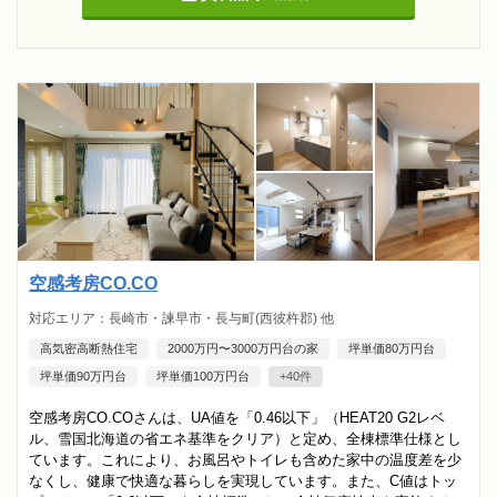
空感考房CO.CO
対応エリア：長崎市・諫早市・長与町(西彼杵郡) 他
高気密高断熱住宅
2000万円〜3000万円台の家
坪単価80万円台
坪単価90万円台
坪単価100万円台
+40件
空感考房CO.COさんは、UA値を「0.46以下」（HEAT20 G2レベ
ル、雪国北海道の省エネ基準をクリア）と定め、全棟標準仕様とし
ています。これにより、お風呂やトイレも含めた家中の温度差を少
なくし、健康で快適な暮らしを実現しています。また、C値はトッ