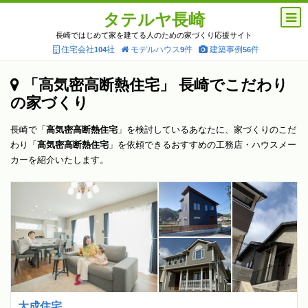
タテルヤ長崎
長崎ではじめて家を建てる人のための家づくり応援サイト
住宅会社
社
モデルハウス
件
建築事例
件
104
9
56
「高気密高断熱住宅」 長崎でこだわり
の家づくり
長崎で「
高気密高断熱住宅
」を検討しているあなたに、家づくりのこだ
わり「
高気密高断熱住宅
」を依頼できるおすすめの工務店・ハウスメー
カーを紹介いたします。
大成住宅