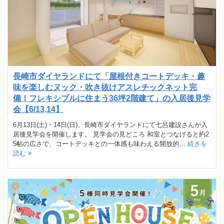
長崎市ダイヤランドにて「屋根付きコートデッキ・趣
味を楽しむヌック・吹き抜けアスレチックネット完
備！フレキシブルに住まう36坪2階建て」の入居後見学
会【6/13,14】
6月13日(土)・14日(日)、長崎市ダイヤランドにて七呂建設さんが入
居後見学会を開催します。 見学会の見どころ 和室とつなげると約2
5帖の広さで、コートデッキとの一体感も味わえる開放的…
続きを
読む