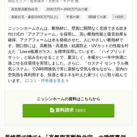
対応エリア：佐世保市・大村市・平戸市 他
高気密高断熱住宅
2000万円〜3000万円台の家
高級住宅・豪邸(5000万円以上)
平屋の家
3階建ての家
+49件
ニッシンホームさんは、断熱材に、壁面に隙間なく充填できる吹き
付け式の「アクアフォーム」を採用し、高い断熱性能と吸音効果を
確保。アクアフォームは水を発砲させた、人にやさしい断熱材で
す。開口部には、高断熱・高遮熱・結露防止・UVカットの性能を叶
えた「Low-e複層ガラス」を標準採用しています。「ハイブリッド
サッシ」と組み合わせることで、夏涼しく、冬暖かい一年中快適に
過ごせる住環境を実現しました。さらに、「ロスナイ セントラル換
気システム」で24時間換気で常に新鮮な空気を保ちながら、室内の
空気熱を再利用する、快適と省エネを叶えた家づくりに取り組んで
います。
口コミ・坪単価を見る
ニッシンホームの資料はこちらから
資料請求
【無料】