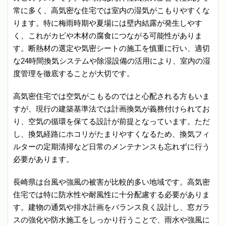
常に多く、高気密な住宅では室内の湿気がこもりやすくな
ります。特に梅雨時期や夏場には壁内結露が発生しやす
く、これがカビや木材の腐食につながる可能性がありま
す。断熱材の選定や気密シートの施工を慎重に行い、適切
な24時間換気システムや除湿設備の活用により、室内の湿
度管理を徹底することが大切です。
高気密住宅では空気がこもるのではと心配される方もいま
すが、現行の建築基準法では計画換気が義務付けられてお
り、空気の循環を保てる設計が前提となっています。ただ
し、換気経路にホコリがたまりやすくなるため、換気フィ
ルターの定期清掃など日常のメンテナンスも忘れずに行う
必要があります。
長崎県は台風や強風の被害が比較的多い地域です。高気密
住宅では特に防水性や耐風性に十分配慮する必要がありま
す。建物の通気や排水計画をバランス良く設計し、窓ガラ
スの強化や防水施工をしっかり行うことで、雨水や強風に