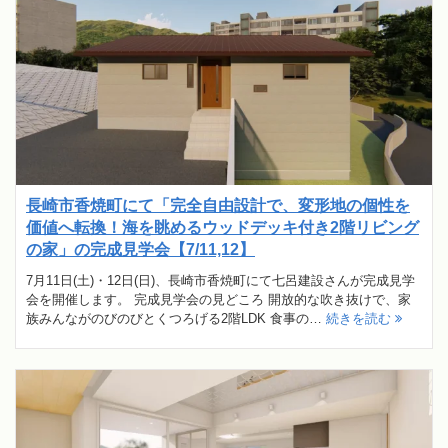
長崎市香焼町にて「完全自由設計で、変形地の個性を
価値へ転換！海を眺めるウッドデッキ付き2階リビング
の家」の完成見学会【7/11,12】
7月11日(土)・12日(日)、長崎市香焼町にて七呂建設さんが完成見学
会を開催します。 完成見学会の見どころ 開放的な吹き抜けで、家
族みんながのびのびとくつろげる2階LDK 食事の…
続きを読む