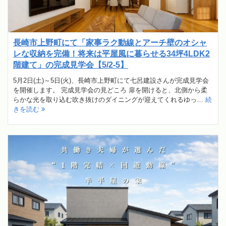
長崎市上野町にて「家事ラク動線とアーチ壁のオシャ
レな収納を完備！将来は平屋風に暮らせる34坪4LDK2
階建て」の完成見学会【5/2-5】
5月2日(土)～5日(火)、長崎市上野町にて七呂建設さんが完成見学会
を開催します。 完成見学会の見どころ 扉を開けると、北側から柔
らかな光を取り込む吹き抜けのダイニングが迎えてくれるゆっ…
続
きを読む