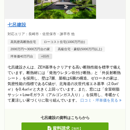
七呂建設
対応エリア：長崎市・佐世保市・諫早市 他
高気密高断熱住宅
ローコスト住宅(1000万円台)
2000万円〜3000万円台の家
高級住宅・豪邸(5000万円以上)
坪単価40万円台
+65件
七呂建設さんは、ZEH基準をクリアする高い断熱性能を標準で備え
ています。断熱材には「発泡ウレタン吹付け断熱」と「外反射断熱
シート」を採用し、壁は7層、屋根は6層の構造。ゼローネの家は、
気密性能の指標であるC値が、北海道の次世代省エネ基準（2.0㎠/
㎡）を0.4㎠/㎡と大きく上回っています。また、窓には「全室樹脂
サッシ＋Low-Eガラス（アルゴンガス入り）」を採用し、冬暖かく
て夏涼しい家づくりに取り組んでいます。
口コミ・坪単価を見る
七呂建設の資料はこちらから
資料請求
【無料】