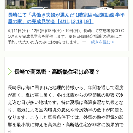
長崎にて「共働き夫婦が選んだ 1階完結×回遊動線 半平
屋の家」の完成見学会【4/11,12,18,19】
4月11日(土)・12日(日)/18日(土)・19日(日)、長崎にて空感考房CO.C
Oさんが完成見学会を開催します。※各日4組限定/場所の詳細はご
予約いただいた方のみにお知らせします。 一…
続きを読む
長崎で高気密・高断熱住宅は必要？
長崎県は海に囲まれた地理的特徴から、年間を通して湿度
が高く、夏は蒸し暑く、冬は北西からの季節風の影響で冷
え込む日が多い地域です。特に夏場は高温多湿な気候とな
り、湿気による室内環境の悪化や冷房効率の低下が問題と
なります。こうした気候条件下では、外気の熱や湿気の影
響を最小限に抑える高気密・高断熱住宅が非常に効果的で
す。