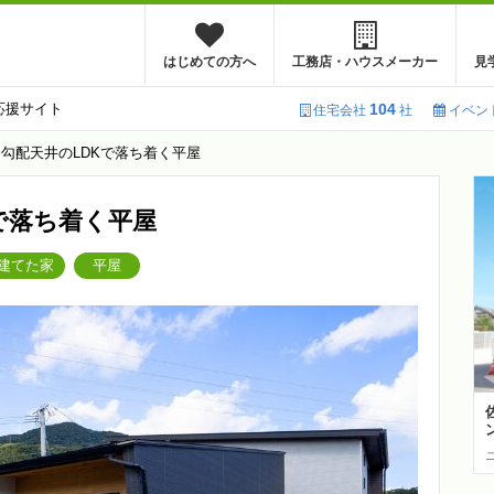
はじめての方へ
工務店・ハウスメーカー
見
応援サイト
104
住宅会社
社
イベン
勾配天井のLDKで落ち着く平屋
で落ち着く平屋
建てた家
平屋