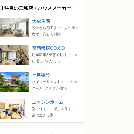
注目の工務店・ハウスメーカー
大成住宅
設計から施工まで一人の担当
者が一貫して対応
空感考房CO.CO
時短家事&子育て動線でママ
に優しい家づくり
七呂建設
ハイクオリティ&フルスペッ
ク&リーズナブル住宅
ニッシンホーム
楽に住まい、楽しく住まい、
楽に生きる家