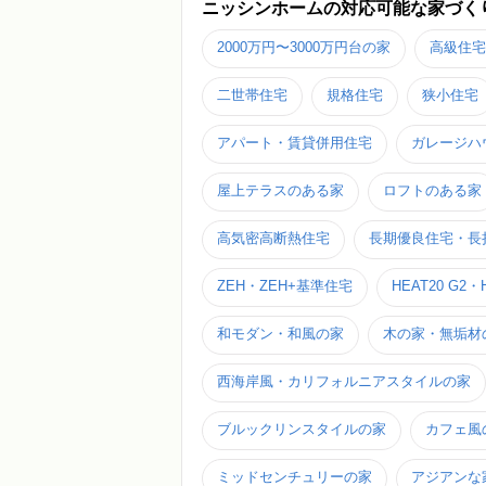
ニッシンホームの対応可能な家づく
2000万円〜3000万円台の家
高級住宅
二世帯住宅
規格住宅
狭小住宅
アパート・賃貸併用住宅
ガレージハ
屋上テラスのある家
ロフトのある家
高気密高断熱住宅
長期優良住宅・長
ZEH・ZEH+基準住宅
HEAT20 G2・
和モダン・和風の家
木の家・無垢材
西海岸風・カリフォルニアスタイルの家
ブルックリンスタイルの家
カフェ風
ミッドセンチュリーの家
アジアンな