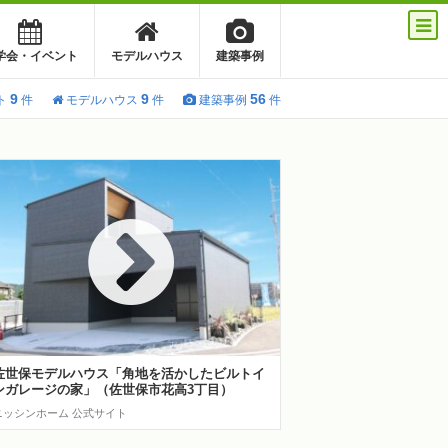
学会・イベント
モデルハウス
建築事例
9
9
56
ト
件
モデルハウス
件
建築事例
件
佐世保モデルハウス「角地を活かしたビルトイ
ンガレージの家」（佐世保市花高3丁目）
ニッシンホーム 公式サイト