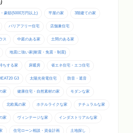
り
・豪邸(5000万円以上)
平屋の家
3階建ての家
バリアフリー住宅
店舗兼住宅
ウス
中庭のある家
土間のある家
地震に強い家(耐震・免震・制震)
持ちする家
床暖房
省エネ住宅・エコ住宅
HEAT20 G3
太陽光発電住宅
防音・遮音
の家
健康住宅・自然素材の家
モダンな家
北欧風の家
ホテルライクな家
ナチュラルな家
の家
ヴィンテージな家
インダストリアルな家
家
住宅ローン相談・資金計画
土地探し