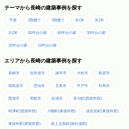
テーマから長崎の建築事例を探す
平屋
2階建て
3階建て
4LDK
3LDK
2LDK
50坪台の家
40坪台の家
30坪台の家
20坪台の家
10坪台の家
エリアから長崎の建築事例を探す
長崎市
佐世保市
諫早市
大村市
島原市
南島原市
雲仙市
五島市
平戸市
対馬市
西海市
壱岐市
松浦市
長与町(西彼杵郡)
時津町(西彼杵郡)
川棚町(東彼杵郡)
波佐見町(東彼杵郡)
東彼杵町(東彼杵郡)
新上五島町(南松浦郡)