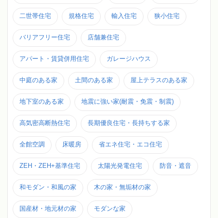
二世帯住宅
規格住宅
輸入住宅
狭小住宅
バリアフリー住宅
店舗兼住宅
アパート・賃貸併用住宅
ガレージハウス
中庭のある家
土間のある家
屋上テラスのある家
地下室のある家
地震に強い家(耐震・免震・制震)
高気密高断熱住宅
長期優良住宅・長持ちする家
全館空調
床暖房
省エネ住宅・エコ住宅
ZEH・ZEH+基準住宅
太陽光発電住宅
防音・遮音
和モダン・和風の家
木の家・無垢材の家
国産材・地元材の家
モダンな家