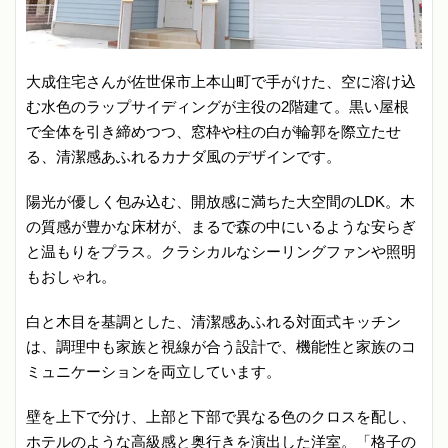
大成住宅さんが佐世保市上本山町で手がけた、空に溶け込
む水色のラップサイディングが主役の2階建て。黒い屋根
で全体を引き締めつつ、窓枠や柱の白が輪郭を際立たせ
る、清潔感あふれるカナダ風のデザインです。
陽光が優しく包み込む、開放感に満ちた大空間のLDK。木
の質感が豊かな床材が、まるで森の中にいるような安らぎ
と温もりをプラス。クラシカルなシーリングファンや照明
もおしゃれ。
白と木目を基調とした、清潔感あふれる対面式キッチン
は、調理中も家族と視線が合う設計で、機能性と家族のコ
ミュニケーションを両立しています。
壁を上下で分け、上部と下部で異なる色のクロスを配し、
ホテルのような高級感と奥行きを演出した洋室。「格子の