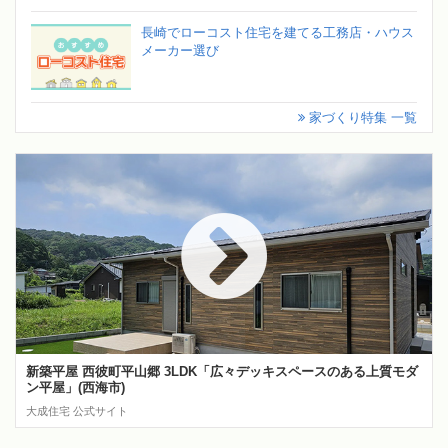
長崎でローコスト住宅を建てる工務店・ハウス
メーカー選び
家づくり特集 一覧
新築平屋 西彼町平山郷 3LDK「広々デッキスペースのある上質モダ
ン平屋」(西海市)
大成住宅 公式サイト