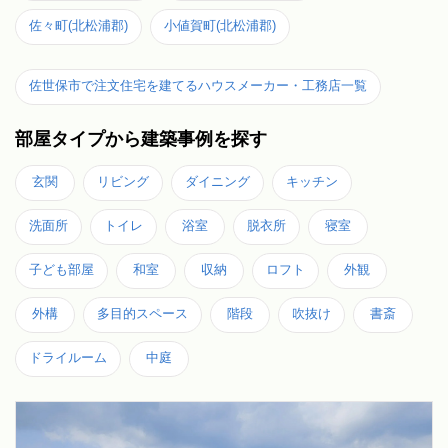
佐々町(北松浦郡)
小値賀町(北松浦郡)
佐世保市で注文住宅を建てるハウスメーカー・工務店一覧
部屋タイプから建築事例を探す
玄関
リビング
ダイニング
キッチン
洗面所
トイレ
浴室
脱衣所
寝室
子ども部屋
和室
収納
ロフト
外観
外構
多目的スペース
階段
吹抜け
書斎
ドライルーム
中庭