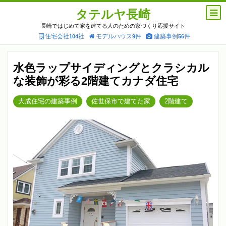
タテルヤ長崎
長崎ではじめて家を建てる人のための家づくり応援サイト
住宅会社
社
モデルハウス
件
建築事例
件
104
9
56
水色ラップサイディングとクラシカル
な装飾が彩る2階建てカナダ住宅
大成住宅の建築事例
佐世保市で建てた家
2階建て