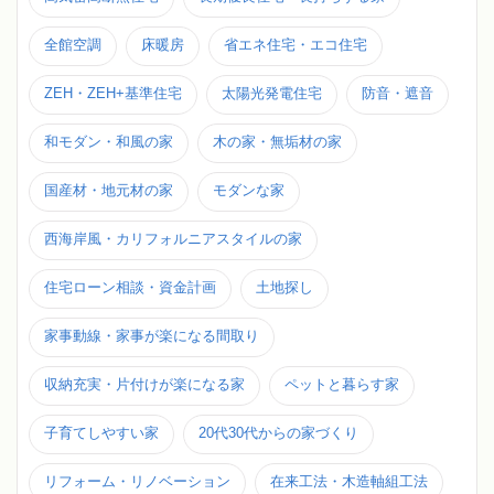
全館空調
床暖房
省エネ住宅・エコ住宅
ZEH・ZEH+基準住宅
太陽光発電住宅
防音・遮音
和モダン・和風の家
木の家・無垢材の家
国産材・地元材の家
モダンな家
西海岸風・カリフォルニアスタイルの家
住宅ローン相談・資金計画
土地探し
家事動線・家事が楽になる間取り
収納充実・片付けが楽になる家
ペットと暮らす家
子育てしやすい家
20代30代からの家づくり
リフォーム・リノベーション
在来工法・木造軸組工法