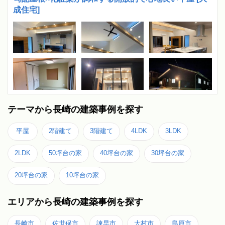
成住宅]
テーマから長崎の建築事例を探す
平屋
2階建て
3階建て
4LDK
3LDK
2LDK
50坪台の家
40坪台の家
30坪台の家
20坪台の家
10坪台の家
エリアから長崎の建築事例を探す
長崎市
佐世保市
諫早市
大村市
島原市