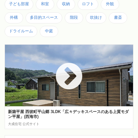
子ども部屋
和室
収納
ロフト
外観
外構
多目的スペース
階段
吹抜け
書斎
ドライルーム
中庭
新築平屋 西彼町平山郷 3LDK「広々デッキスペースのある上質モダ
ン平屋」(西海市)
大成住宅 公式サイト