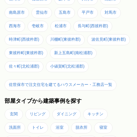
南島原市
雲仙市
五島市
平戸市
対馬市
西海市
壱岐市
松浦市
長与町(西彼杵郡)
時津町(西彼杵郡)
川棚町(東彼杵郡)
波佐見町(東彼杵郡)
東彼杵町(東彼杵郡)
新上五島町(南松浦郡)
佐々町(北松浦郡)
小値賀町(北松浦郡)
佐世保市で注文住宅を建てるハウスメーカー・工務店一覧
部屋タイプから建築事例を探す
玄関
リビング
ダイニング
キッチン
洗面所
トイレ
浴室
脱衣所
寝室