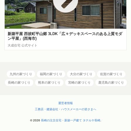
新築平屋 西彼町平山郷 3LDK「広々デッキスペースのある上質モダ
ン平屋」(西海市)
大成住宅 公式サイト
九州の家づくり
福岡の家づくり
大分の家づくり
佐賀の家づくり
長崎の家づくり
熊本の家づくり
宮崎の家づくり
鹿児島の家づくり
運営者情報
工務店・建築会社・ハウスメーカーの皆さまへ
© 2026
長崎の注文住宅・新築一戸建て タテルヤ長崎
.