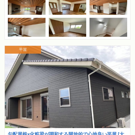
平屋
勾配屋根×化粧梁が調和する開放的で心地良い平屋 [大