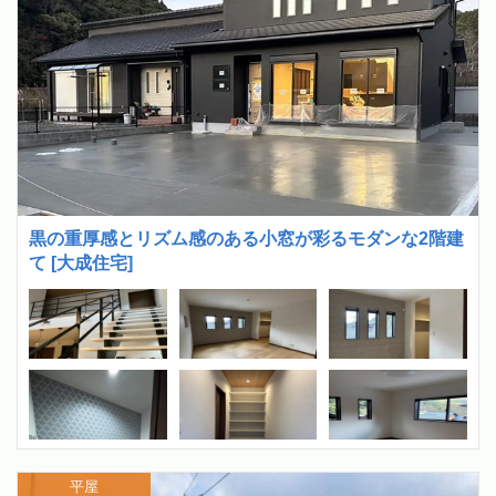
黒の重厚感とリズム感のある小窓が彩るモダンな2階建
て [大成住宅]
平屋