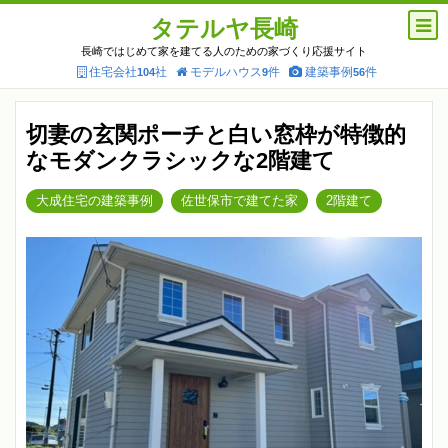
タテルヤ長崎
長崎ではじめて家を建てる人のための家づくり応援サイト
住宅会社
社
モデルハウス
件
建築事例
件
104
9
56
切妻の玄関ポーチと白い窓枠が特徴的
なモダンクラシックな2階建て
大成住宅の建築事例
佐世保市で建てた家
2階建て