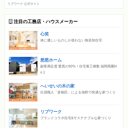
リブワーク 公式サイト
注目の工務店・ハウスメーカー
心笑
体に優しいものしか使わない無添加住宅
悠悠ホーム
顧客満足度 驚異の90%！住宅着工棟数 福岡商圏N
o.1
へいせいの木の家
社員職人「多能匠」による強靭で快適な家づくり
リブワーク
ブランドコラボ住宅&サステナブルな家づくり