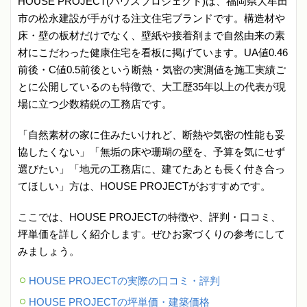
HOUSE PROJECT(ハウスプロジェクト)は、福岡県大牟田
市の松永建設が手がける注文住宅ブランドです。構造材や
床・壁の板材だけでなく、壁紙や接着剤まで自然由来の素
材にこだわった健康住宅を看板に掲げています。UA値0.46
前後・C値0.5前後という断熱・気密の実測値を施工実績ご
とに公開しているのも特徴で、大工歴35年以上の代表が現
場に立つ少数精鋭の工務店です。
「自然素材の家に住みたいけれど、断熱や気密の性能も妥
協したくない」「無垢の床や珊瑚の壁を、予算を気にせず
選びたい」「地元の工務店に、建てたあとも長く付き合っ
てほしい」方は、HOUSE PROJECTがおすすめです。
ここでは、HOUSE PROJECTの特徴や、評判・口コミ、
坪単価を詳しく紹介します。ぜひお家づくりの参考にして
みましょう。
HOUSE PROJECTの実際の口コミ・評判
HOUSE PROJECTの坪単価・建築価格