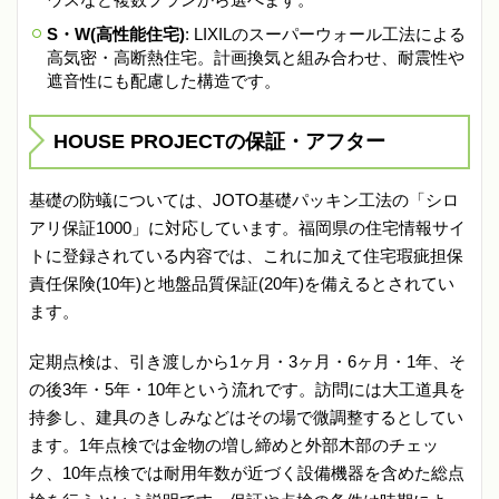
S・W(高性能住宅)
: LIXILのスーパーウォール工法による
高気密・高断熱住宅。計画換気と組み合わせ、耐震性や
遮音性にも配慮した構造です。
HOUSE PROJECTの保証・アフター
基礎の防蟻については、JOTO基礎パッキン工法の「シロ
アリ保証1000」に対応しています。福岡県の住宅情報サイ
トに登録されている内容では、これに加えて住宅瑕疵担保
責任保険(10年)と地盤品質保証(20年)を備えるとされてい
ます。
定期点検は、引き渡しから1ヶ月・3ヶ月・6ヶ月・1年、そ
の後3年・5年・10年という流れです。訪問には大工道具を
持参し、建具のきしみなどはその場で微調整するとしてい
ます。1年点検では金物の増し締めと外部木部のチェッ
ク、10年点検では耐用年数が近づく設備機器を含めた総点