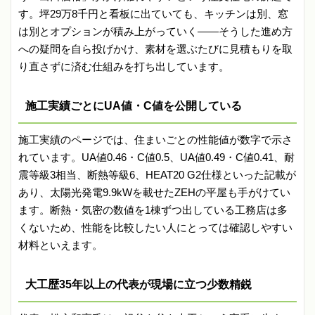
す。坪29万8千円と看板に出ていても、キッチンは別、窓
は別とオプションが積み上がっていく——そうした進め方
への疑問を自ら投げかけ、素材を選ぶたびに見積もりを取
り直さずに済む仕組みを打ち出しています。
施工実績ごとにUA値・C値を公開している
施工実績のページでは、住まいごとの性能値が数字で示さ
れています。UA値0.46・C値0.5、UA値0.49・C値0.41、耐
震等級3相当、断熱等級6、HEAT20 G2仕様といった記載が
あり、太陽光発電9.9kWを載せたZEHの平屋も手がけてい
ます。断熱・気密の数値を1棟ずつ出している工務店は多
くないため、性能を比較したい人にとっては確認しやすい
材料といえます。
大工歴35年以上の代表が現場に立つ少数精鋭