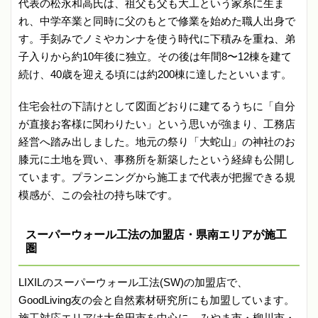
代表の松永和高氏は、祖父も父も大工という家系に生ま
れ、中学卒業と同時に父のもとで修業を始めた職人出身で
す。手刻みでノミやカンナを使う時代に下積みを重ね、弟
子入りから約10年後に独立。その後は年間8〜12棟を建て
続け、40歳を迎える頃には約200棟に達したといいます。
住宅会社の下請けとして図面どおりに建てるうちに「自分
が直接お客様に関わりたい」という思いが強まり、工務店
経営へ踏み出しました。地元の祭り「大蛇山」の神社のお
膝元に土地を買い、事務所を新築したという経緯も公開し
ています。プランニングから施工まで代表が把握できる規
模感が、この会社の持ち味です。
スーパーウォール工法の加盟店・県南エリアが施工
圏
LIXILのスーパーウォール工法(SW)の加盟店で、
GoodLiving友の会と自然素材研究所にも加盟しています。
施工対応エリアは大牟田市を中心に、みやま市・柳川市・