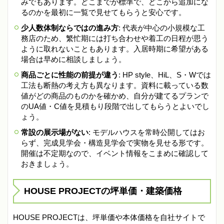
みでもあります。どこまでが標準で、どこから追加にな
るのかを最初に一覧で見せてもらうと安心です。
少人数体制ならではの進み方
: 代表が中心の小規模な工
務店のため、繁忙期には打ち合わせや着工の日程が思う
ように取れないこともあります。入居時期に希望がある
場合は早めに相談しましょう。
商品ごとに性能の前提が違う
: HP style、HiL、S・Wでは
工法も断熱の考え方も異なります。資料に載っている数
値がどの商品のものかを確かめ、自分が建てるプランで
のUA値・C値を見積もり段階で出してもらうとよいでし
ょう。
常設の展示場がない
: モデルハウスを常時公開してはお
らず、完成見学会・構造見学会で実物を見せる形です。
開催は不定期なので、イベント情報をこまめに確認して
おきましょう。
HOUSE PROJECTの坪単価・建築価格
HOUSE PROJECTは、坪単価や本体価格を自社サイトで