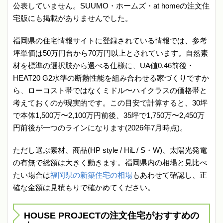
公表していません。SUUMO・ホームズ・at homeの注文住
宅版にも掲載がありませんでした。
福岡県の住宅情報サイトに登録されている情報では、参考
坪単価は50万円台から70万円以上とされています。自然素
材を標準の選択肢から選べる仕様に、UA値0.46前後・
HEAT20 G2水準の断熱性能を組み合わせる家づくりですか
ら、ローコスト帯ではなくミドル〜ハイクラスの価格帯と
考えておくのが現実的です。この目安で計算すると、30坪
で本体1,500万〜2,100万円前後、35坪で1,750万〜2,450万
円前後が一つのラインになります(2026年7月時点)。
ただし選ぶ素材、商品(HP style / HiL / S・W)、太陽光発電
の有無で総額は大きく動きます。福岡県内の相場と見比べ
たい場合は
福岡県の新築住宅の相場
もあわせて確認し、正
確な金額は見積もりで確かめてください。
HOUSE PROJECTの注文住宅がおすすめの