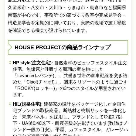
久留米市・八女市・大川市・うきは市・朝倉市など福岡県
南部が中心です。事務所での家づくり教室や完成見学会・
構造見学会を定期的に開いており、実際の現場で施工精度
を確認できる機会が設けられています。
HOUSE PROJECTの商品ラインナップ
HP style(注文住宅)
: 自然素材のビュッフェスタイル注文
住宅。無垢床と呼吸する珊瑚の壁を軸にした
「Levante(レバンテ)」、共働き世帯の家事動線を突き詰
めた「Ciao!(チャオ!)」、週末をリゾートのように過ごす
「ROCKY(ロッキー)」の3つのスタイルが用意されてい
ます。
HiL(規格住宅)
: 建築家の設計をパッケージ化した企画住
宅ブランドの取扱商品。断熱材と樹脂サッシを一体化し
た「未来パネル」を採用し、ブランドとしてC値0.7以
下・UA値0.46以下・耐震等級3を掲げています(数値はブ
ランド一般の目安)。平屋、カフェスタイル、ガレージハ
ウスなど複数プランから選べます。