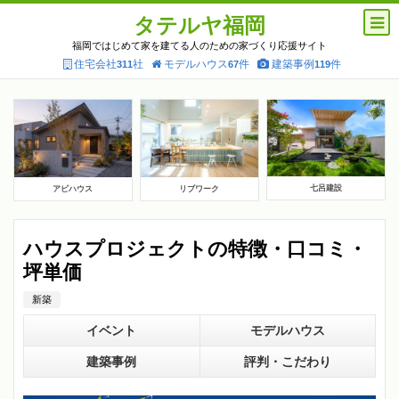
タテルヤ福岡
福岡ではじめて家を建てる人のための家づくり応援サイト
住宅会社
社
モデルハウス
件
建築事例
件
311
67
119
七呂建設
アビハウス
リブワーク
ハウスプロジェクトの特徴・口コミ・
坪単価
新築
イベント
モデルハウス
建築事例
評判・こだわり