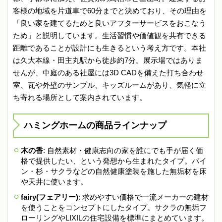
客様の地域を片道車で60分までと決めており、その理由を
「良い家を建てるためと良いアフターサービスをおこなう
ため」と説明しています。生活習慣や価値観を共有できる
距離であることが設計にも生きるという考え方です。本社
は久大本線・田主丸駅から徒歩約7分。展示場ではありま
せんが、中庭のある社屋には3D CADを備えた打ち合わせ
室、瓦や外壁のサンプル、キッズルームがあり、気軽に立
ち寄れる場所として案内されています。
ハミングホームの商品ラインナップ
木の香
: 自然素材・健康志向の家を誰にでも手が届く価
格で提供したい、という発想から生まれたタイプ。パイ
ン・杉・サクラなどの自然健康塗装を施した無垢材を床
や天井に使います。
fairy(フェアリー)
: 求めやすい価格で一流メーカーの建材
を使うことをコンセプトにしたタイプ。サクラの無垢フ
ローリングやLIXILの住宅設備を標準にまとめています。