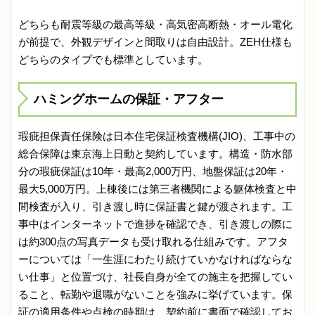
どちらも耐震等級の最高等級・高気密高断熱・オール電化
が前提で、外観デザインと間取りは自由設計。ZEH仕様も
どちらのタイプでも標準としています。
ハミングホームの保証・アフター
瑕疵担保責任保険は日本住宅保証検査機構(JIO)、工事中の
総合保障は東京海上日動と契約しています。構造・防水部
分の瑕疵保証は10年・最高2,000万円、地盤保証は20年・
最大5,000万円。上棟後には第三者機関による躯体検査と中
間検査が入り、引き渡し時に保証書と鍵が渡されます。工
事中はインターネットで進捗を確認でき、引き渡しの際に
は約300点の写真データも受け取れる仕組みです。アフタ
ーについては「一生涯にわたり続けていかなければならな
い仕事」と位置づけ、社長自身が全ての施主を把握してい
ること、転勤や退職がないことを強みに挙げています。保
証の適用条件や点検の時期は、契約前に書面で確認してお