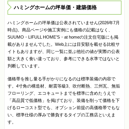
ハミングホームの坪単価・建築価格
ハミングホームの坪単価は公表されていません(2026年7月
時点)。商品ページや施工実例にも価格の記載はなく、
SUUMO・LIFULL HOME’S・at homeの注文住宅版にも掲
載がありませんでした。Web上には目安額を載せる比較サ
イトもありますが、同じ一覧に並ぶ他社の値が実際の公表
額と大きく食い違っており、参考にできる水準ではないと
判断しています。
価格帯を推し量る手がかりになるのは標準装備の内容で
す。4寸角の構造材、耐震等級3、吹付断熱、三州瓦、無垢
フローリング、エコキュートまでを標準に含めたうえで
「高品質で低価格」を掲げており、装備を削って価格を下
げるローコスト型でも、オプション前提の高価格帯でもな
い、標準仕様の厚みで勝負するタイプの工務店といえま
す。