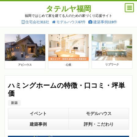
タテルヤ福岡
福岡ではじめて家を建てる人のための家づくり応援サイト
住宅会社
社
モデルハウス
件
建築事例
件
311
67
119
リブワーク
アビハウス
心笑
ハミングホームの特徴・口コミ・坪単
価
新築
イベント
モデルハウス
建築事例
評判・こだわり