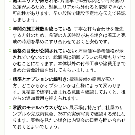
施工エリアが限られる
: 片道車で60分以内という商圏の
設定があるため、対象エリアから外れると依頼できない
可能性があります。早い段階で建設予定地を伝えて確認
しましょう。
年間の施工棟数を絞っている
: 丁寧な打ち合わせを優先
する方針のため、希望の入居時期がある場合は着工と完
成の時期を早めにすり合わせておくと安心です。
価格の目安が公開されていない
: 坪単価や参考価格が示
されていないので、総額感は初回プランの見積もりでつ
かむことになります。本体以外の付帯工事や諸費用まで
含めた資金計画を出してもらいましょう。
標準とオプションの線引き
: 標準装備の範囲が広い一
方、どこからがオプションかは仕様によって変わりま
す。見積書で標準に含まれる範囲を確認しておくと、後
からの追加費用を抑えられます。
常設のモデルハウスがない
: 展示場は持たず、社屋のサ
ンプルや完成内覧会、360°の実例写真で確認する形にな
ります。実物を見たい場合は内覧会の日程を問い合わせ
ておくとよいでしょう。