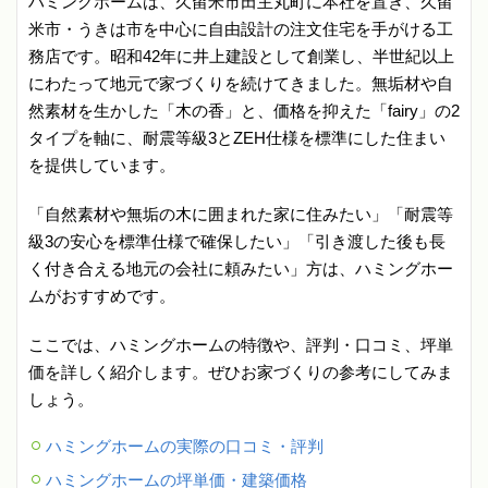
ハミングホームは、久留米市田主丸町に本社を置き、久留
米市・うきは市を中心に自由設計の注文住宅を手がける工
務店です。昭和42年に井上建設として創業し、半世紀以上
にわたって地元で家づくりを続けてきました。無垢材や自
然素材を生かした「木の香」と、価格を抑えた「fairy」の2
タイプを軸に、耐震等級3とZEH仕様を標準にした住まい
を提供しています。
「自然素材や無垢の木に囲まれた家に住みたい」「耐震等
級3の安心を標準仕様で確保したい」「引き渡した後も長
く付き合える地元の会社に頼みたい」方は、ハミングホー
ムがおすすめです。
ここでは、ハミングホームの特徴や、評判・口コミ、坪単
価を詳しく紹介します。ぜひお家づくりの参考にしてみま
しょう。
ハミングホームの実際の口コミ・評判
ハミングホームの坪単価・建築価格