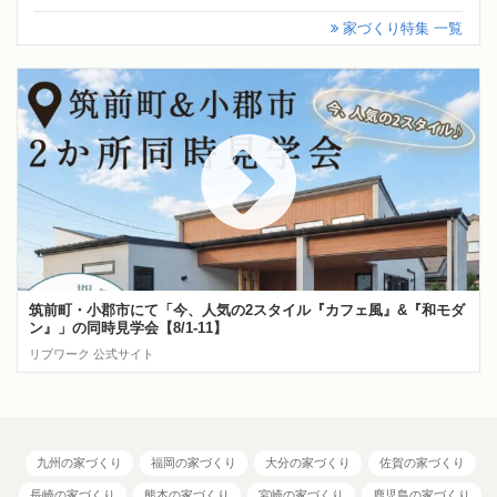
家づくり特集 一覧
筑前町・小郡市にて「今、人気の2スタイル『カフェ風』&『和モダ
ン』」の同時見学会【8/1-11】
リブワーク 公式サイト
九州の家づくり
福岡の家づくり
大分の家づくり
佐賀の家づくり
長崎の家づくり
熊本の家づくり
宮崎の家づくり
鹿児島の家づくり