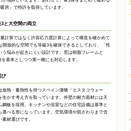
コ暖房」で特許を取得しています。
3と大空間の両立
壁量計算ではなく許容応力度計算によって構造を確かめて
な開放的な空間でも等級3を確保できるとしており、「性
いう悩みが起きにくい設計です。窓は樹脂フレームと
三種を基本としつつ第一種にも対応します。
選び
は放熱・蓄熱性を持つスペイン漆喰「エスタコウォー
を生かす考え方を取っています。外壁の耐力面材には天
ム鋼板を採用。キッチンや浴室などの住宅設備は基準と
ら選べる形になっています。空気環境や肌ざわりまで含
い素材選びです。