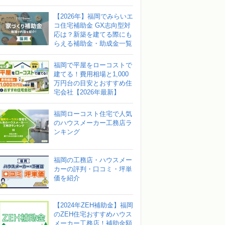
【2026年】福岡でみらいエ
コ住宅補助金 GX志向型対
応は？新築を建てる際にも
らえる補助金・助成金一覧
福岡で平屋をローコストで
建てる！費用相場と1,000
万円台の目安とおすすめ住
宅会社【2026年最新】
福岡ローコスト住宅で人気
のハウスメーカー工務店ラ
ンキング
福岡の工務店・ハウスメー
カーの評判・口コミ・坪単
価を紹介
【2024年ZEH補助金】福岡
のZEH住宅おすすめハウス
メーカー工務店！補助金額