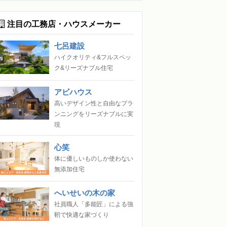
注目の工務店・ハウスメーカー
七呂建設
ハイクオリティ&フルスペッ
ク&リーズナブル住宅
アビハウス
高いデザイン性と自由なプラ
ンニングをリーズナブルに実
現
心笑
体に優しいものしか使わない
無添加住宅
へいせいの木の家
社員職人「多能匠」による強
靭で快適な家づくり