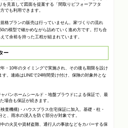
間取りを見直して図面を提案する「間取りビフォーアフタ
外の方でも利用できます。
、規格プランの販売は行っていません。家づくりの流れ
/50の模型で確かめながら詰めていく進め方です。打ち合
あえて余裕を持った工程が組まれています。
ター
2年・10年のタイミングで実施され、その後も期限を設け
す。連絡はLINEで24時間受け付け、保険の対象外とな
・ジャパンホームシールド・地盤プラウドによる保証で、最
産した場合も保証が続きます。
宅保証検査機構)・ハウスプラス住宅保証に加入。基礎・柱・
分と、雨水の浸入を防ぐ部分が対象です。
期間中の火災や資材盗難、通行人の事故などをカバーする保