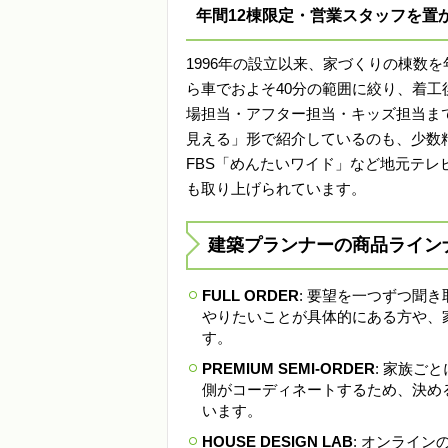
年間12棟限定・営業スタッフを置
1996年の設立以来、家づくりの棟数
ら車でおよそ40分の範囲に絞り、着
場担当・アフター担当・キッズ担当まで
見える」形で紹介しているのも、少数
FBS「めんたいワイド」など地元テレビ
も取り上げられています。
建築プランナーの商品ライン
FULL ORDER
: 要望を一つずつ聞
やりたいことが具体的にある方や、
す。
PREMIUM SEMI-ORDER
: 家族ご
側がコーディネートするため、決め
います。
HOUSE DESIGN LAB
: オンライ