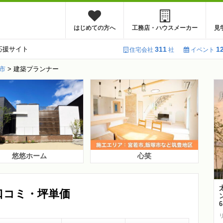
はじめての方へ
工務店・ハウスメーカー
見
応援サイト
311
1
住宅会社
社
イベント
市
>
建築プランナー
悠悠ホーム
心笑
口コミ・坪単価