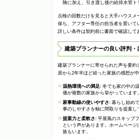
険に加え、引き渡し後の給排水管ト
点検の回数だけを見ると大手ハウスメ
保ち、アフター専任の担当者を置いて
詳しい条件は契約前に書面で確認して
建築プランナーの良い評判・
建築プランナーに寄せられた声を要約
居から2年半ほど経った家族の感想が
温熱環境への満足
: 冬でも家の中
価が複数の家族から挙がっています
家事動線の使いやすさ
: 暮らし始
事のしやすさを軸に間取りを提案し
提案力と柔軟さ
: 平屋風のスキッ
という声があります。ホームページ
族もいます。