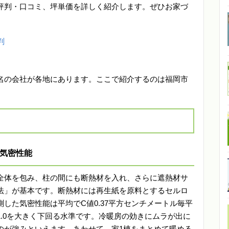
評判・口コミ、坪単価を詳しく紹介します。ぜひお家づ
判
名の会社が各地にあります。ここで紹介するのは福岡市
の気密性能
全体を包み、柱の間にも断熱材を入れ、さらに遮熱材サ
法」が基本です。断熱材には再生紙を原料とするセルロ
した気密性能は平均でC値0.37平方センチメートル毎平
.0を大きく下回る水準です。冷暖房の効きにムラが出に
のが強みといえます。あわせて、家1棟をまとめて暖める