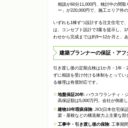
相談が60分11,000円、検討中の
ー」が220,000円で、施工エリア
いずれも1棟ずつ設計する注文住宅で
は、コンセプト設計で3案を提示し、1
わせから完成までは約9〜12か月と、
建築プランナーの保証・アフ
引き渡し後の定期点検は1か月・1年・
ずに相談を受け付ける体制をとっていま
る修理は有償対応です。
地盤保証20年
: ハウスワランティ
高保証額は5,000万円。会社が倒
建物10年瑕疵保険
: JIO(日本住
梁・屋根などの構造耐力上主要な部
工事中・引き渡し後の保険
: 工事