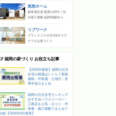
悠悠ホーム
顧客満足度 驚異の90%！住
宅着工棟数 福岡商圏No.1
リブワーク
ブランドコラボ住宅&サステ
ナブルな家づくり
福岡の家づくり お役立ち記事
【2026年最新】福岡の注文
住宅の相場はいくら？新築
価格・坪単価・土地代・世
帯年収のまとめ
福岡の注文住宅ランキング
おすすめハウスメーカー・
工務店を人気・口コミ・坪
単価・施工棟数でまとめて
比較【2026年8月更新】