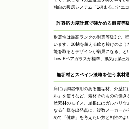
独自の暖房システム「1棟まるごとエ
許容応力度計算で確かめる耐震等級
耐震性は最高ランクの耐震等級3で、
います。20帖を超える吹き抜けのよう
能を取るとデザインが窮屈になる」と
Low-Eペアガラスが標準、換気は第
無垢材とスペイン漆喰を使う素材
床には調湿作用のある無垢材、外壁に
ル」を使うなど、素材そのものの働き
然素材のモイス、屋根にはガルバリウ
なる仕様を出発点に、複数メーカーか
めて「健康」を考えたい方と相性のよ