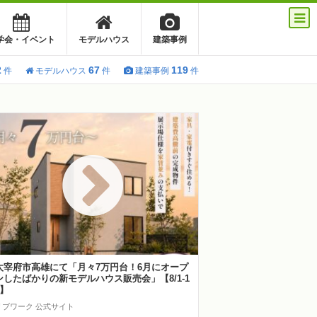
学会・イベント
モデルハウス
建築事例
2
67
119
件
モデルハウス
件
建築事例
件
太宰府市高雄にて「月々7万円台！6月にオープ
ンしたばかりの新モデルハウス販売会」【8/1-1
6】
リブワーク 公式サイト