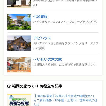
顧客満足度 驚異の90%！住宅着工棟数 福岡商圏N
o.1
七呂建設
ハイクオリティ&フルスペック&リーズナブル住宅
アビハウス
高いデザイン性と自由なプランニングをリーズナブ
ルに実現
へいせいの木の家
社員職人「多能匠」による強靭で快適な家づくり
福岡の家づくり お役立ち記事
【2026年最新】福岡の注文住宅の相場はいく
ら？新築価格・坪単価・土地代・世帯年収のま
とめ