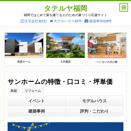
タテルヤ福岡
福岡ではじめて家を建てる人のための家づくり応援サイト
住宅会社
社
モデルハウス
件
建築事例
件
311
67
119
悠悠ホーム
七呂建設
へいせいの木の家
サンホームの特徴・口コミ・坪単価
新築
リフォーム
イベント
モデルハウス
建築事例
評判・こだわり