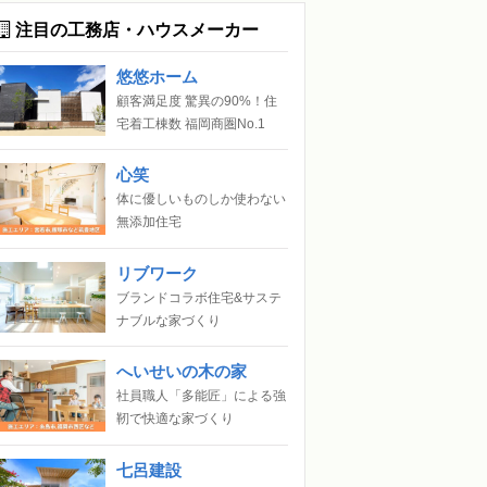
注目の工務店・ハウスメーカー
悠悠ホーム
顧客満足度 驚異の90%！住
宅着工棟数 福岡商圏No.1
心笑
体に優しいものしか使わない
無添加住宅
リブワーク
ブランドコラボ住宅&サステ
ナブルな家づくり
へいせいの木の家
社員職人「多能匠」による強
靭で快適な家づくり
七呂建設