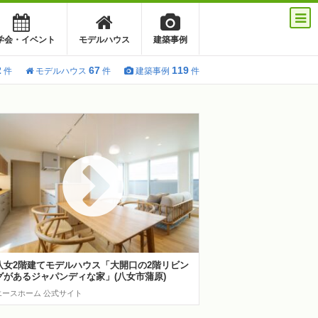
学会・イベント
モデルハウス
建築事例
2
67
119
件
モデルハウス
件
建築事例
件
八女2階建てモデルハウス「大開口の2階リビン
グがあるジャパンディな家」(八女市蒲原)
エースホーム 公式サイト