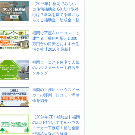
【2026年】福岡でみらいエ
コ住宅補助金 GX志向型対
応は？新築を建てる際にも
らえる補助金・助成金一覧
福岡で平屋をローコストで
建てる！費用相場と1,000
万円台の目安とおすすめ住
宅会社【2026年最新】
福岡ローコスト住宅で人気
のハウスメーカー工務店ラ
ンキング
福岡の工務店・ハウスメー
カーの評判・口コミ・坪単
価を紹介
【2024年ZEH補助金】福岡
のZEH住宅おすすめハウス
メーカー工務店！補助金額
や振込日なども解説