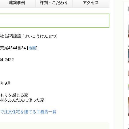
建築事例
評判・こだわり
アクセス
社 誠巧建設 (せいこうけんせつ)
尾4544番34 [
地図
]
64-2422
ム
8年9月
温もりを感じる家
素材をふんだんに使った家
市で注文住宅を建てる工務店一覧