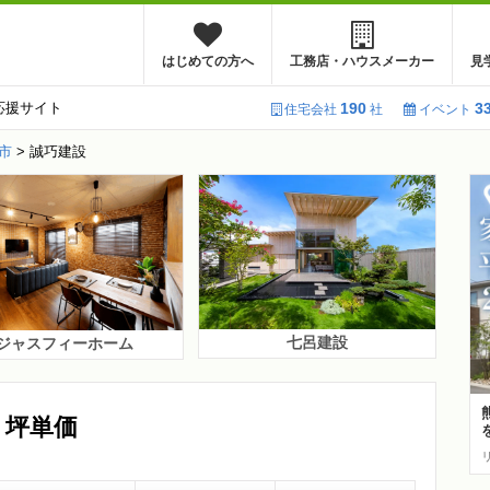
はじめての方へ
工務店・ハウスメーカー
見
応援サイト
190
3
住宅会社
社
イベント
市
>
誠巧建設
七呂建設
ジャスフィーホーム
・坪単価