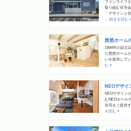
ファンライフ
取り組む住宅会
「デザインと
...
続きを読む
悠悠ホーム
1994年の設
た悠悠ホームさ
いを提供してい
む
NEOデザ
NEOデザイン
むNEOホール
住宅をご提供する
を読む