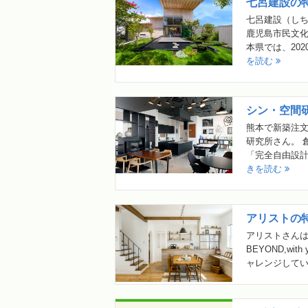
七呂建設の
七呂建設（しち
鹿児島市民文
本県では、202
を読む
シン・空間
熊本で新築注
研究所さん。 
「完全自由設計
きを読む
アリストの
アリストさんは
BEYOND,w
ャレンジしてい