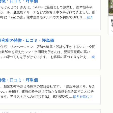
特徴・口コミ・坪単価
ろけんせつ）さんは、1960年七呂組として創業し、西本願寺や
化ホール、鹿児島アリーナなどの型枠工事を手がけてきました。熊
0年に「2in1の家」熊本嘉島モデルハウスを初めてOPEN ...
続き
研究所の特徴・口コミ・坪単価
文住宅、リノベーション、店舗の建築・設計を手がけるシン・空間
創業30年を迎えたシン・空間研究所さんは、要望実現度の高い
」の家づくりを手がけています。 お客様の夢づくりを叶え ...
続
特徴・口コミ・坪単価
、創業30年を超える熊本の建設会社です。「建設を超えろ。GO
ith you.」を掲げ、建設の枠を越えて新たな価値を生み出すことにチ
ます。アリストさんの住宅部門は、累計600棟 ...
続きを読む