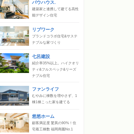
バウハウス.
建築家と連携して建てる高性
能デザイン住宅
リブワーク
ブランドコラボ住宅&サステ
ナブルな家づくり
七呂建設
紹介率35%以上。ハイクオリ
ティ&フルスペック&リーズ
ナブル住宅
ファンライフ
むやみに棟数を増やさず、1
棟1棟こった家を建てる
悠悠ホーム
顧客満足度 驚異の90%！住
宅着工棟数 福岡商圏No.1