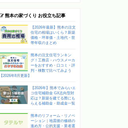
熊本の家づくり お役立ち記事
【2026年最新】熊本の注文
住宅の相場はいくら？新築
価格・坪単価・土地代・世
帯年収のまとめ
熊本の注文住宅ランキン
グ！工務店・ハウスメーカ
ーをおすすめ・口コミ・評
判・棟数で比べてみよう
【2026年8月更新】
【2026年】熊本でみらいエ
コ住宅補助金 GX志向型対
応は？新築を建てる際にも
らえる補助金・助成金一覧
熊本のリフォーム・リノベ
ーション｜地震後の修繕の
進め方・公的支援・業者選