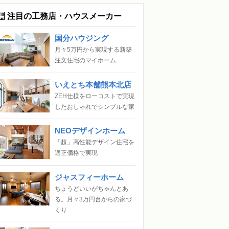
注目の工務店・ハウスメーカー
国分ハウジング
月々5万円から実現する新築
注文住宅のマイホーム
いえとち本舗熊本北店
ZEH仕様をローコストで実現
したおしゃれでシンプルな家
NEOデザインホーム
「超」高性能デザイン住宅を
適正価格で実現
ジャスフィーホーム
ちょうどいいがちゃんとあ
る。月々3万円台からの家づ
くり