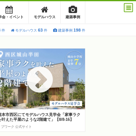
学会・イベント
モデルハウス
建築事例
3
63
198
件
モデルハウス
件
建築事例
件
熊本市西区にてモデルハウス見学会「家事ラク
を叶えた平屋のような2階建て」【8/8-16】
リブワーク 公式サイト