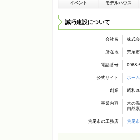
イベント
モデルハウス
誠巧建設について
会社名
株式会
所在地
荒尾市荒
電話番号
0968-
公式サイト
ホー
創業
昭和2
事業内容
木の
自然
荒尾市の工務店
荒尾