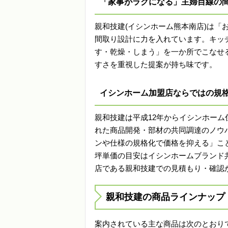
「家事がラクになる」主婦目線の
親和技建(イシンホーム熊本南店)は「
間取り設計に力を入れています。キッ
す・乾燥・しまう」を一か所でこなせ
すさを重視した提案が持ち味です。
イシンホーム加盟店ならではの規
親和技建は平成12年からイシンホー
れた商品開発・部材の共同調達のノウ
ンや仕様の規格化で価格を抑える」こ
坪単価の目安はイシンホームブランド
店である親和技建での見積もり・確認
親和技建の商品ラインナップ
案内されている主な商品は次のとおり