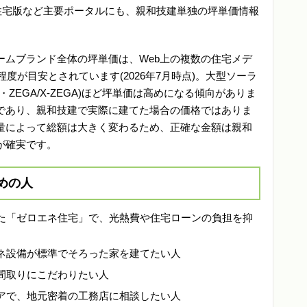
文住宅版など主要ポータルにも、親和技建単独の坪単価情報
ームブランド全体の坪単価は、Web上の複数の住宅メデ
程度が目安とされています(2026年7月時点)。大型ソーラ
ZEGA/X-ZEGA)ほど坪単価は高めになる傾向がありま
であり、親和技建で実際に建てた場合の価格ではありま
量によって総額は大きく変わるため、正確な金額は親和
が確実です。
めの人
た「ゼロエネ住宅」で、光熱費や住宅ローンの負担を抑
ネ設備が標準でそろった家を建てたい人
間取りにこだわりたい人
アで、地元密着の工務店に相談したい人