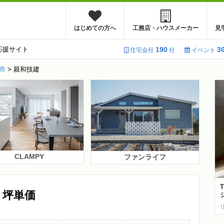
はじめての方へ
工務店・ハウスメーカー
見
応援サイト
190
3
住宅会社
社
イベント
市
>
親和技建
CLAMPY
ファンライフ
・坪単価