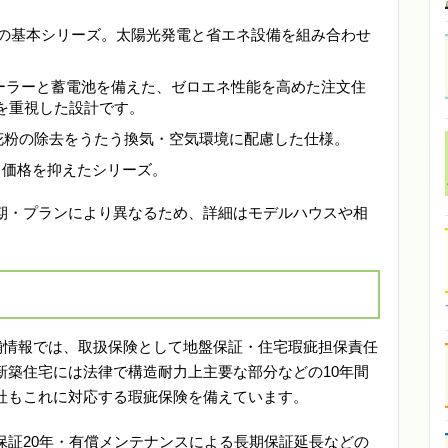
宅の基本シリーズ。太陽光発電と省エネ設備を組み合わせ
ソーラーと蓄電池を備えた、ゼロエネ性能を高めた注文住
を重視した設計です。
.5や花粉の除去をうたう換気・空気環境に配慮した仕様。
て価格を抑えたシリーズ。
期・プランにより異なるため、詳細はモデルハウスや相
舗情報では、取扱保険として地盤保証・住宅瑕疵担保責任
新築住宅には法律で構造耐力上主要な部分などの10年間
社もこれに対応する瑕疵保険を備えています。
保証20年・有償メンテナンスによる長期保証延長などの