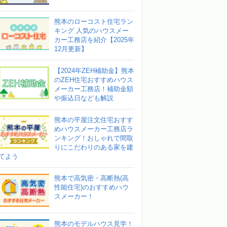
熊本のローコスト住宅ラン
キング 人気のハウスメー
カー工務店を紹介【2025年
12月更新】
【2024年ZEH補助金】熊本
のZEH住宅おすすめハウス
メーカー工務店！補助金額
や振込日なども解説
熊本の平屋注文住宅おすす
めハウスメーカー工務店ラ
ンキング！おしゃれで間取
りにこだわりのある家を建
てよう
熊本で高気密・高断熱(高
性能住宅)のおすすめハウ
スメーカー！
熊本のモデルハウス見学！