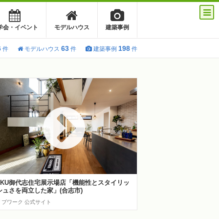
学会・イベント
モデルハウス
建築事例
6
63
198
件
モデルハウス
件
建築事例
件
TKU御代志住宅展示場店「機能性とスタイリッ
シュさを両立した家」(合志市)
リブワーク 公式サイト