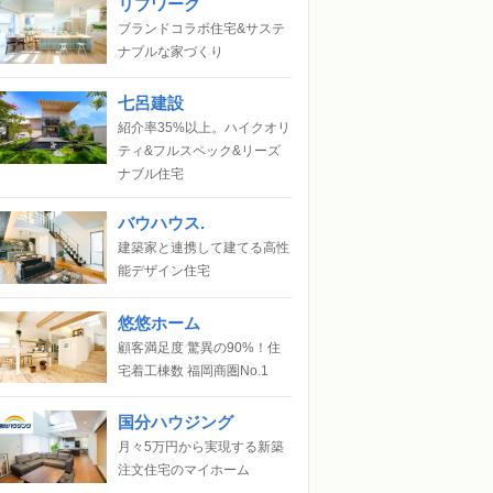
リブワーク
ブランドコラボ住宅&サステ
ナブルな家づくり
七呂建設
紹介率35%以上。ハイクオリ
ティ&フルスペック&リーズ
ナブル住宅
バウハウス.
建築家と連携して建てる高性
能デザイン住宅
悠悠ホーム
顧客満足度 驚異の90%！住
宅着工棟数 福岡商圏No.1
国分ハウジング
月々5万円から実現する新築
注文住宅のマイホーム