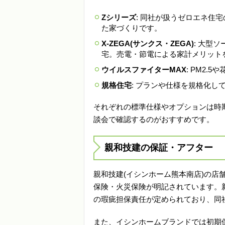
Zシリーズ
: 同社が扱うゼロエネ住
た家づくりです。
X-ZEGA(サンクス・ZEGA)
: 大型
宅。売電・節電による家計メリット
ウイルスファイターMAX
: PM2
規格住宅
: プランや仕様を規格化し
それぞれの標準仕様やオプションは時
談会で確認するのがおすすめです。
親和技建の保証・アフター
親和技建(イシンホーム熊本南店)の店
保険・火災保険が明記されています。
の瑕疵担保責任が定められており、同
また、イシンホームブランドでは初期