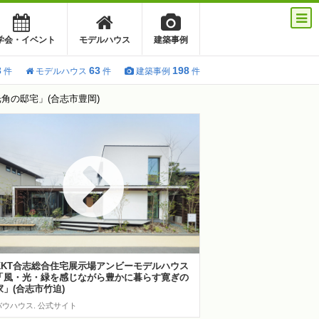
学会・イベント
モデルハウス
建築事例
3
63
198
件
モデルハウス
件
建築事例
件
角の邸宅」(合志市豊岡)
KKT合志総合住宅展示場アンビーモデルハウス
「風・光・緑を感じながら豊かに暮らす寛ぎの
家」(合志市竹迫)
バウハウス. 公式サイト