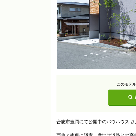
このモデ
合志市豊岡にて公開中のバウハウス.
西側と南側に隣家、敷地は道路との高