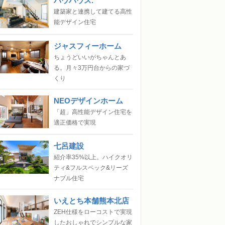
バウハウス.
建築家と連携して建てる高性
能デザイン住宅
ジャスフィーホーム
ちょうどいいがちゃんとあ
る。月々3万円台からの家づ
くり
NEOデザインホーム
「超」高性能デザイン住宅を
適正価格で実現
七呂建設
紹介率35%以上。ハイクオリ
ティ&フルスペック&リーズ
ナブル住宅
いえとち本舗熊本北店
ZEH仕様をローコストで実現
したおしゃれでシンプルな家