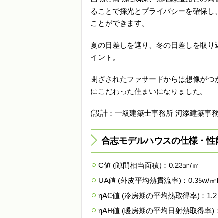
ることで採光とプライバシーを確保し
ことができます。
夏の日差しを遮り、冬の日差しを取り
イント。
閉ざされたファサードからは想像がつ
にこだわった住まいになりました。
(設計：一級建築士事務所 河添建築事務
合志モデルハウスの仕様・性
C値 (隙間相当面積)：0.23㎠/㎡
UA値 (外皮平均熱貫流率)：0.35w/㎡
ηAC値 (冷房期の平均熱取得率)：1.2
ηAH値 (暖房期の平均日射熱取得率)：