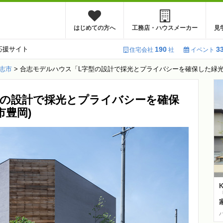
はじめての方へ
工務店・ハウスメーカー
見
応援サイト
190
3
住宅会社
社
イベント
志市
>
合志モデルハウス「L字型の設計で採光とプライバシーを確保した緑光
型の設計で採光とプライバシーを確保
市豊岡)