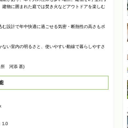
、建物に囲まれた庭では焚き火などアウトドアを楽しむ
込む設計で年中快適に過ごせる気密・断熱性の高さもポ
かない室内の明るさと、使いやすい動線で暮らしやすさ
所 河添 甚)
能
k
1.0