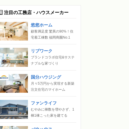
注目の工務店・ハウスメーカー
悠悠ホーム
顧客満足度 驚異の90%！住
宅着工棟数 福岡商圏No.1
リブワーク
ブランドコラボ住宅&サステ
ナブルな家づくり
国分ハウジング
月々5万円から実現する新築
注文住宅のマイホーム
ファンライフ
むやみに棟数を増やさず、1
棟1棟こった家を建てる