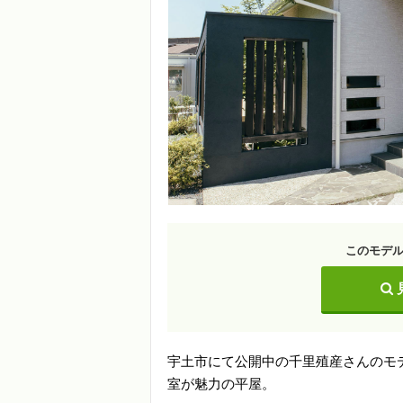
このモデ
宇土市にて公開中の千里殖産さんのモ
室が魅力の平屋。