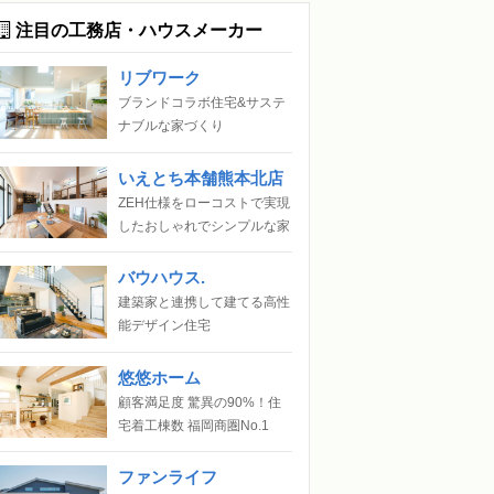
注目の工務店・ハウスメーカー
リブワーク
ブランドコラボ住宅&サステ
ナブルな家づくり
いえとち本舗熊本北店
ZEH仕様をローコストで実現
したおしゃれでシンプルな家
バウハウス.
建築家と連携して建てる高性
能デザイン住宅
悠悠ホーム
顧客満足度 驚異の90%！住
宅着工棟数 福岡商圏No.1
ファンライフ