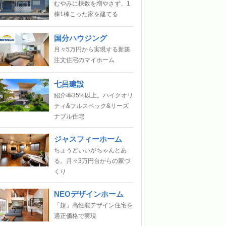
むやみに棟数を増やさず、1
棟1棟こった家を建てる
国分ハウジング
月々5万円から実現する新築
注文住宅のマイホーム
七呂建設
紹介率35%以上。ハイクオリ
ティ&フルスペック&リーズ
ナブル住宅
ジャスフィーホーム
ちょうどいいがちゃんとあ
る。月々3万円台からの家づ
くり
NEOデザインホーム
「超」高性能デザイン住宅を
適正価格で実現