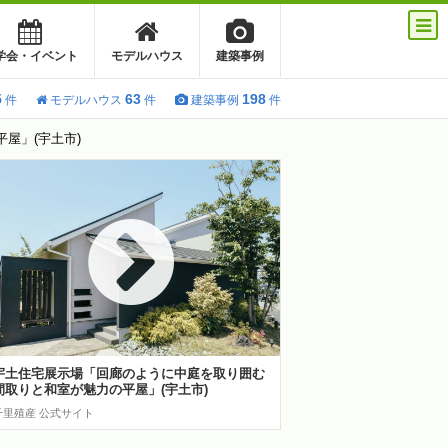
学会・イベント
モデルハウス
建築事例
5
63
198
件
モデルハウス
件
建築事例
件
屋」(宇土市)
宇土住宅展示場「回廊のように中庭を取り囲む
間取りと和室が魅力の平屋」(宇土市)
千里殖産 公式サイト