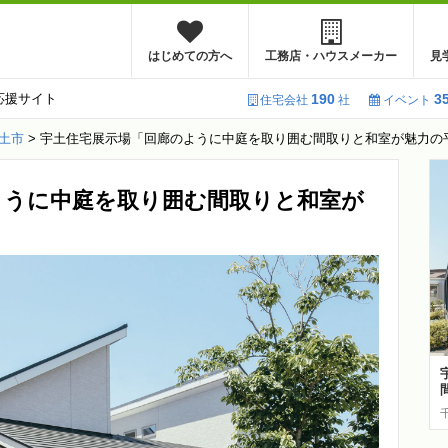
はじめての方へ
工務店・ハウスメーカー
見
応援サイト
190
3
住宅会社
社
イベント
土市
>
宇土住宅展示場「回廊のように中庭を取り囲む間取りと和室が魅力の平
ように中庭を取り囲む間取りと和室が