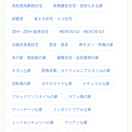
高気密高断熱住宅
長期優良住宅・長持ちする家
床暖房
省エネ住宅・エコ住宅
ZEH・ZEH+基準住宅
HEAT20 G2・HEAT20 G3
太陽光発電住宅
防音・遮音
和モダン・和風の家
木の家・無垢材の家
健康住宅・自然素材の家
モダンな家
西海岸風・カリフォルニアスタイルの家
北欧風の家
ホテルライクな家
ナチュラルな家
ブルックリンスタイルの家
カフェ風の家
ヴィンテージな家
インダストリアルな家
ミッドセンチュリーの家
アジアンな家