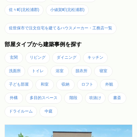
佐々町(北松浦郡)
小値賀町(北松浦郡)
佐世保市で注文住宅を建てるハウスメーカー・工務店一覧
部屋タイプから建築事例を探す
玄関
リビング
ダイニング
キッチン
洗面所
トイレ
浴室
脱衣所
寝室
子ども部屋
和室
収納
ロフト
外観
外構
多目的スペース
階段
吹抜け
書斎
ドライルーム
中庭