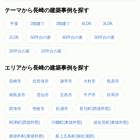
テーマから長崎の建築事例を探す
平屋
2階建て
3階建て
4LDK
3LDK
2LDK
50坪台の家
40坪台の家
30坪台の家
20坪台の家
10坪台の家
エリアから長崎の建築事例を探す
長崎市
佐世保市
諫早市
大村市
島原市
南島原市
雲仙市
五島市
平戸市
対馬市
西海市
壱岐市
松浦市
長与町(西彼杵郡)
時津町(西彼杵郡)
川棚町(東彼杵郡)
波佐見町(東彼杵郡)
東彼杵町(東彼杵郡)
新上五島町(南松浦郡)