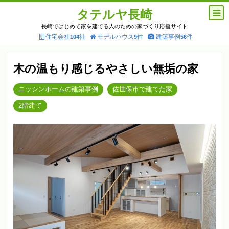
タテルヤ長崎
長崎ではじめて家を建てる人のための家づくり応援サイト
住宅会社
社
モデルハウス
件
建築事例
件
104
9
56
木の温もり感じるやさしい無垢の家
ニッシンホームの建築事例
佐世保市で建てた家
2階建て