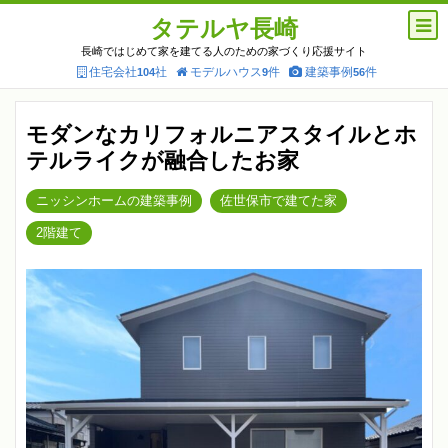
タテルヤ長崎
長崎ではじめて家を建てる人のための家づくり応援サイト
住宅会社
社
モデルハウス
件
建築事例
件
104
9
56
モダンなカリフォルニアスタイルとホ
テルライクが融合したお家
ニッシンホームの建築事例
佐世保市で建てた家
2階建て