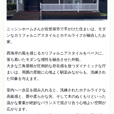
ニッシンホームさんが佐世保市で手がけた住まいは、モダ
ンなカリフォルニアスタイルとホテルライクが融合したお
家。
西海岸の風を感じるカリフォルニアスタイルをベースに、
落ち着いたモダンな感性を融合させた外観。
大きな三角屋根が圧倒的な存在感を放つダイナミックな佇
まいは、周囲の景観に心地よく馴染みながらも、洗練され
た印象を与えます。
室内へ一歩足を踏み入れると、洗練されたホテルライクな
高級感と、畳や柔らかな光、そして木のぬくもりといった
温かな要素が絶妙なバランスで混ざり合う心地よい空間が
広がります。