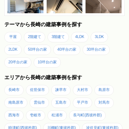
テーマから長崎の建築事例を探す
平屋
2階建て
3階建て
4LDK
3LDK
2LDK
50坪台の家
40坪台の家
30坪台の家
20坪台の家
10坪台の家
エリアから長崎の建築事例を探す
長崎市
佐世保市
諫早市
大村市
島原市
南島原市
雲仙市
五島市
平戸市
対馬市
西海市
壱岐市
松浦市
長与町(西彼杵郡)
時津町(西彼杵郡)
川棚町(東彼杵郡)
波佐見町(東彼杵郡)