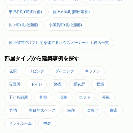
東彼杵町(東彼杵郡)
新上五島町(南松浦郡)
佐々町(北松浦郡)
小値賀町(北松浦郡)
佐世保市で注文住宅を建てるハウスメーカー・工務店一覧
部屋タイプから建築事例を探す
玄関
リビング
ダイニング
キッチン
洗面所
トイレ
浴室
脱衣所
寝室
子ども部屋
和室
収納
ロフト
外観
外構
多目的スペース
階段
吹抜け
書斎
ドライルーム
中庭