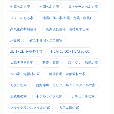
中庭のある家
土間のある家
屋上テラスのある家
ロフトのある家
地震に強い家(耐震・免震・制震)
高気密高断熱住宅
長期優良住宅・長持ちする家
床暖房
省エネ住宅・エコ住宅
ZEH・ZEH+基準住宅
HEAT20 G2・HEAT20 G3
太陽光発電住宅
防音・遮音
和モダン・和風の家
木の家・無垢材の家
健康住宅・自然素材の家
モダンな家
西海岸風・カリフォルニアスタイルの家
北欧風の家
ホテルライクな家
ナチュラルな家
ブルックリンスタイルの家
カフェ風の家